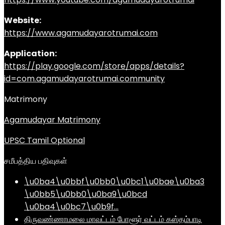
Website:
https://www.agamudayarotrumai.com
Application:
https://play.google.com/store/apps/details?
id=com.agamudayarotrumai.community
Matrimony
Agamudayar Matrimony
UPSC Tamil Optional
சமீபத்திய பதிவுகள்
\u0ba4\u0bbf\u0bb0\u0bc1\u0bae\u0ba3
\u0bb5\u0bb0\u0ba9\u0bcd
\u0ba4\u0bc7\u0b9f…
திருவண்ணாமலை மாவட்டம் போளூர் வட்டம் கஸ்தம்பாடி