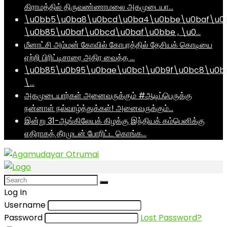
கிராமத்தில் திருவண்ணாமலை அகமுடையா…
\u0bb5\u0ba8\u0bcd\u0ba4\u0bbe\u0baf\u0
\u0b85\u0baf\u0bcd\u0baf\u0bbe , \u0…
மீனாட்சி அம்மன் கோவில் கோபுரத்தில் தேசியக் கொடியை
ஏற்றி பிரிட்டிசாரை அதிர வைத்த …
\u0b85\u0b95\u0bae\u0bc1\u0b9f\u0bc8\u0b
\…
அகமுடையார்கள் அனைவருக்கும் #ஆடிப்பெருக்கு
நன்னாள் நல்வாழ்த்துக்கள்! அனைவருக்கும்…
இன்று 31-ஆங்கிலேயக் கிழக்கு இந்தியக் கம்பெனிக்கு
எதிராகத் தீரமுடன் போரிட்ட கொங்க…
Log In
Username
Password
Lost Password?