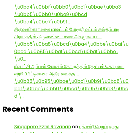
\u0ba4\u0bbf\u0bb0\u0bc1\u0bae\u0ba3
\u0bb5\u0bb0\u0ba9\u0bcd
\u0ba4\u0bc7\u0b9f…
திருவண்ணாமலை மாவட்டம் போளூர் வட்டம் கஸ்தம்பாடி
கிராமத்தில் திருவண்ணாமலை அகமுடையா…
\u0bb5\u0ba8\u0bcd\u0ba4\u0bbe\u0baf\u
0bcd \u0b85\u0baf\u0bcd\u0baf\u0bbe ,
\u0…
மீனாட்சி அம்மன் கோவில் கோபுரத்தில் தேசியக் கொடியை
ஏற்றி பிரிட்டிசாரை அதிர வைத்த …
\u0b85\u0b95\u0bae\u0bc1\u0b9f\u0bc8\u0
baf\u0bbe\u0bb0\u0bcd\u0b95\u0bb3\u0bc
d \…
Recent Comments
Singapore Ezhil Ravanan
on
பத்மஸ்ரீ பெறும் நமது