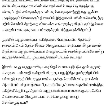
அவர் இட்ட கமேண்ட் என்பதால் விவாதத்தை வளர்க்காமல் விட்டு
விட்டேன்(பொதுவாக வீண் விவாதங்களில் ஈடுபட்டு நேரத்தை
வீணடிப்பதில் எங்களுக்கு உடன்பாடில்லை,வரலாற்றுத் தேடலுக்கே
முழுநேரமும் செலவாகும் நிலையில் இத்தகையோரின் கமெண்டிற்கு
பதில் சொல்லி நேரத்தை வீணடிக்க எங்களுக்கு விருப்பமும் இல்லை
அதையே சக அகமுடையார்களுக்கும் பரிந்துரைக்கிறோம் )
முதலில் மருதுபாண்டியர் விடுதலைப் போராட்டவீரர் ,தேசியத்
தலைவர் அவர் பிறந்த இனம் அகமுடையார் சாதியாக இருக்கலாம்
அதற்காக மருதுபாண்டியரை அகமுடையார் சாதிக்கு மட்டுமே என்று
எவரும் கொண்டாட முடியாது,கொண்டாடவும் கூடாது!
இரண்டாவது மருதுபாண்டியரை தெய்வமாக வழிபடுவதால் ஒருவர்
அகமுடையார் சாதி என்றாகி விடமுடியாது.இதோ நாங்குநேரியில்
உள்ள ஒர் பகுதியில் மருதுபாண்டியருக்கு கோவில் கட்டி நாயக்கர்
,ஆசாரிமார் மற்றும் இன்ன பிற சாதியினரும் வணங்குகின்றனர்.இது
மகிழ்ச்சிக்குரியது.ஆனால் மருதுபாண்டியரை வணங்குவதாலேயே
அவர்களையும் அகமுடையார் சாதியும் ஒன்று என்று
சொல்லமுடியுமா?