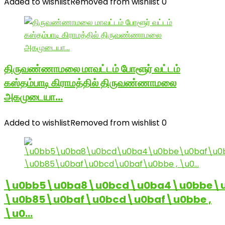
Added to wishlist
Removed from wishlist
0
திருவண்ணாமலை மாவட்டம் போளூர் வட்டம்
கஸ்தம்பாடி கிராமத்தில் திருவண்ணாமலை
அகமுடையா…
Added to wishlist
Removed from wishlist
0
\u0bb5\u0ba8\u0bcd\u0ba4\u0bbe\u
\u0b85\u0baf\u0bcd\u0baf\u0bbe ,
\u0…