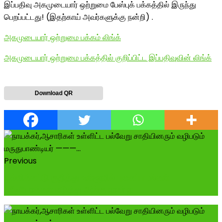
இப்பதிவு அகமுடையார் ஒற்றுமை பேஸ்புக் பக்கத்தில் இருந்து
பெறப்பட்டது! (இதற்காய் அவர்களுக்கு நன்றி) .
அகமுடையார் ஒற்றுமை பக்கம் லிங்க்
அகமுடையார் ஒற்றுமை பக்கத்தில் குறிப்பிட்ட இப்பதிவுவின் லிங்க்
Download QR
Previous
ஜல்லிக்கட்டு குறித்து உள்ளூரில் புகைப்படங்கள்
,வீடியோக்கள் எடுத்து அங்கு நான் நட...