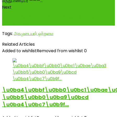
Next
நாயக்கர்,ஆசாரிகள் உள்ளிட்ட பல்வேறு சாதியினரும்
வழிபடும் மருதுபாண்டியர் ---------...
Tags:
அகமுடையார் ஒற்றுமை
Related Articles
Added to wishlist
Removed from wishlist
0
\u0ba4\u0bbf\u0bb0\u0bc1\u0bae\u
\u0bb5\u0bb0\u0ba9\u0bcd
\u0ba4\u0bc7\u0b9f…