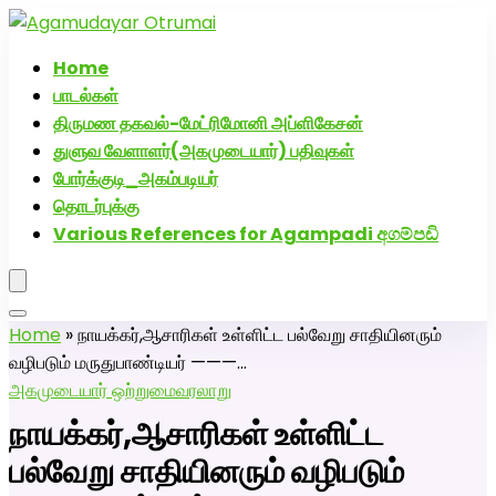
அகமுடையார் திருமண வரன்களுக்கு அகமுடையார்மேட்ரி-
பெண் வீட்டாருக்கு 100% இலவச திருமண சேவை! வாட்ஸப்
Home
எண்: 7200507629
பாடல்கள்
திருமண தகவல்-மேட்ரிமோனி அப்ளிகேசன்
துளுவ வேளாளர்(அகமுடையார்) பதிவுகள்
போர்க்குடி_அகம்படியர்
தொடர்புக்கு
Various References for Agampadi අගම්පඩි
Home
»
நாயக்கர்,ஆசாரிகள் உள்ளிட்ட பல்வேறு சாதியினரும்
வழிபடும் மருதுபாண்டியர் ———…
அகமுடையார் ஒற்றுமை
வரலாறு
நாயக்கர்,ஆசாரிகள் உள்ளிட்ட
பல்வேறு சாதியினரும் வழிபடும்