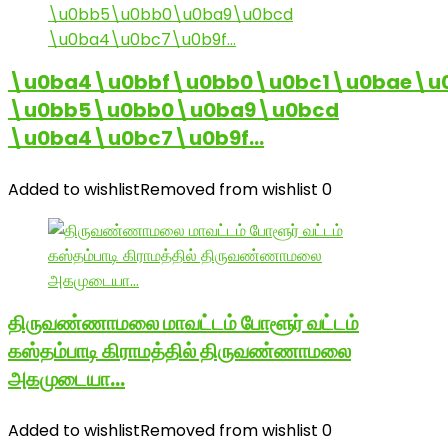
\u0ba4\u0bbf\u0bb0\u0bc1\u0bae\u
\u0bb5\u0bb0\u0ba9\u0bcd
\u0ba4\u0bc7\u0b9f…
Added to wishlist
Removed from wishlist
0
திருவண்ணாமலை மாவட்டம் போளூர் வட்டம்
கஸ்தம்பாடி கிராமத்தில் திருவண்ணாமலை
அகமுடையா…
Added to wishlist
Removed from wishlist
0