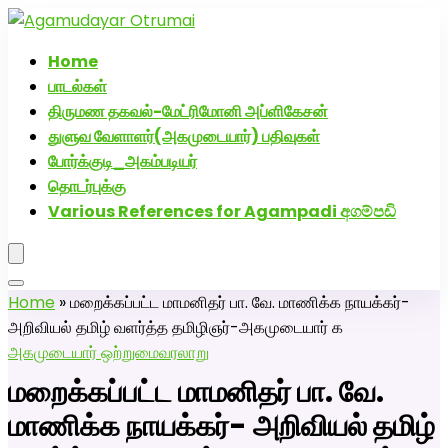
அகமுடையார் திருமண வரன்களுக்கு அகமுடையார்மேட்ரி-
பெண் வீட்டாருக்கு 100% இலவச திருமண சேவை! வாட்ஸப்
Home
எண்: 7200507629
பாடல்கள்
திருமண தகவல்-மேட்ரிமோனி அப்ளிகேசன்
துளுவ வேளாளர்(அகமுடையார்) பதிவுகள்
போர்க்குடி_அகம்படியர்
தொடர்புக்கு
Various References for Agampadi අගම්පඩි
Home
»
மறைக்கப்பட்ட மாமனிதர் பா. வே. மாணிக்க நாயக்கர்-
அறிவியல் தமிழ் வளர்த்த தமிழிஞர்-அகமுடையார் க
அகமுடையார் ஒற்றுமை
வரலாறு
மறைக்கப்பட்ட மாமனிதர் பா. வே.
மாணிக்க நாயக்கர்- அறிவியல் தமிழ்