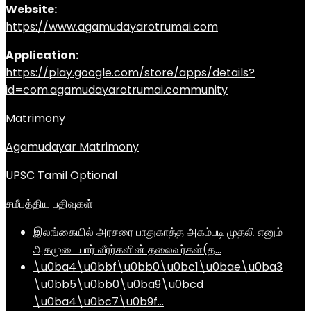
Website:
https://www.agamudayarotrumai.com
Application:
https://play.google.com/store/apps/details?
id=com.agamudayarotrumai.community
Matrimony
Agamudayar Matrimony
UPSC Tamil Optional
சமீபத்திய பதிவுகள்
இலங்கையில் அரசரை பாதுகாத்த அகம்படி முதலி எனும்
அகமுடையார் வீரர்களின் தலைவர்கள்(த…
\u0ba4\u0bbf\u0bb0\u0bc1\u0bae\u0ba3
\u0bb5\u0bb0\u0ba9\u0bcd
\u0ba4\u0bc7\u0b9f…