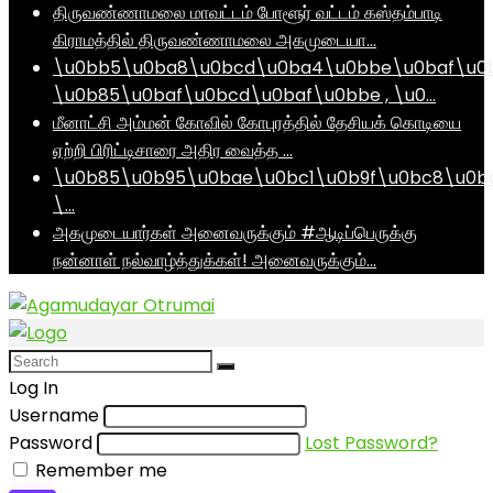
திருவண்ணாமலை மாவட்டம் போளூர் வட்டம் கஸ்தம்பாடி
கிராமத்தில் திருவண்ணாமலை அகமுடையா…
\u0bb5\u0ba8\u0bcd\u0ba4\u0bbe\u0baf\u0
\u0b85\u0baf\u0bcd\u0baf\u0bbe , \u0…
மீனாட்சி அம்மன் கோவில் கோபுரத்தில் தேசியக் கொடியை
ஏற்றி பிரிட்டிசாரை அதிர வைத்த …
\u0b85\u0b95\u0bae\u0bc1\u0b9f\u0bc8\u0b
\…
அகமுடையார்கள் அனைவருக்கும் #ஆடிப்பெருக்கு
நன்னாள் நல்வாழ்த்துக்கள்! அனைவருக்கும்…
Log In
Username
Password
Lost Password?
Remember me