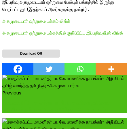
இப்பதிவு அகமுடையார் ஒற்றுமை பேஸ்புக் பக்கத்தில் இருந்து
பெறப்பட்டது! (இதற்காய் அவர்களுக்கு நன்றி) .
அகமுடையார் ஒற்றுமை பக்கம் லிங்க்
அகமுடையார் ஒற்றுமை பக்கத்தில் குறிப்பிட்ட இப்பதிவுவின் லிங்க்
Download QR
Previous
மறைக்கப்பட்ட மாமனிதர் பா. வே. மாணிக்க நாயக்கர்-
அறிவியல் தமிழ் வளர்த்த தமிழிஞர்-அகமுடையார் க