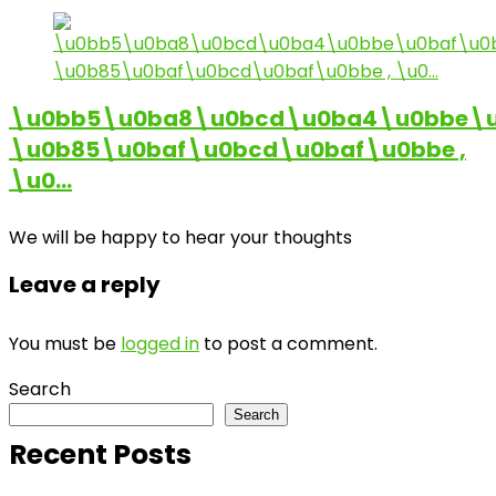
\u0bb5\u0ba8\u0bcd\u0ba4\u0bbe\u
\u0b85\u0baf\u0bcd\u0baf\u0bbe ,
\u0…
We will be happy to hear your thoughts
Leave a reply
You must be
logged in
to post a comment.
Search
Search
Recent Posts