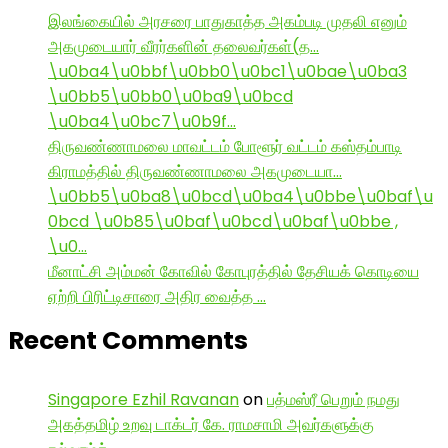
இலங்கையில் அரசரை பாதுகாத்த அகம்படி முதலி எனும்
அகமுடையார் வீரர்களின் தலைவர்கள்(த…
\u0ba4\u0bbf\u0bb0\u0bc1\u0bae\u0ba3
\u0bb5\u0bb0\u0ba9\u0bcd
\u0ba4\u0bc7\u0b9f…
திருவண்ணாமலை மாவட்டம் போளூர் வட்டம் கஸ்தம்பாடி
கிராமத்தில் திருவண்ணாமலை அகமுடையா…
\u0bb5\u0ba8\u0bcd\u0ba4\u0bbe\u0baf\u
0bcd \u0b85\u0baf\u0bcd\u0baf\u0bbe ,
\u0…
மீனாட்சி அம்மன் கோவில் கோபுரத்தில் தேசியக் கொடியை
ஏற்றி பிரிட்டிசாரை அதிர வைத்த …
Recent Comments
Singapore Ezhil Ravanan
on
பத்மஸ்ரீ பெறும் நமது
அகத்தமிழ் உறவு டாக்டர் கே. ராமசாமி அவர்களுக்கு