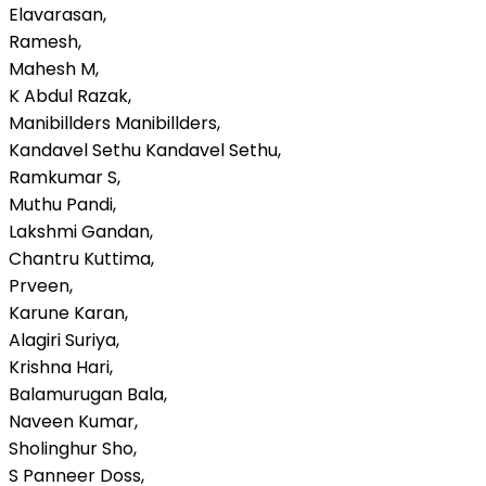
Elavarasan,
Ramesh,
Mahesh M,
K Abdul Razak,
Manibillders Manibillders,
Kandavel Sethu Kandavel Sethu,
Ramkumar S,
Muthu Pandi,
Lakshmi Gandan,
Chantru Kuttima,
Prveen,
Karune Karan,
Alagiri Suriya,
Krishna Hari,
Balamurugan Bala,
Naveen Kumar,
Sholinghur Sho,
S Panneer Doss,