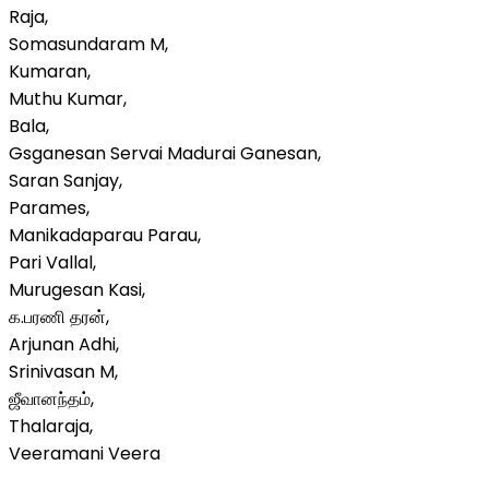
Raja,
Somasundaram M,
Kumaran,
Muthu Kumar,
Bala,
Gsganesan Servai Madurai Ganesan,
Saran Sanjay,
Parames,
Manikadaparau Parau,
Pari Vallal,
Murugesan Kasi,
க.பரணி தரன்,
Arjunan Adhi,
Srinivasan M,
ஜீவானந்தம்,
Thalaraja,
Veeramani Veera