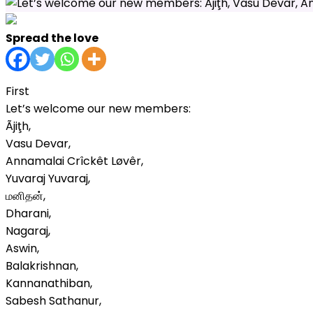
Spread the love
First
Let’s welcome our new members:
Ãjiţh,
Vasu Devar,
Annamalai Crîckêt Løvêr,
Yuvaraj Yuvaraj,
மனிதன்,
Dharani,
Nagaraj,
Aswin,
Balakrishnan,
Kannanathiban,
Sabesh Sathanur,