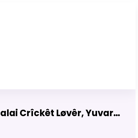
Click Here to Download Matrimony App
lai Crîckêt Løvêr, Yuvar…