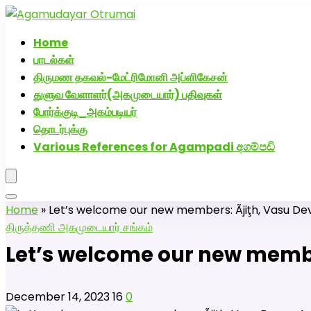
அகமுடையார் திருமண வரன்களுக்கு அகமுடையார்மேட்
Home
பாடல்கள்
திருமண தகவல்-மேட்ரிமோனி அப்ளிகேசன்
துளுவ வேளாளர்(அகமுடையார்) பதிவுகள்
போர்க்குடி_அகம்படியர்
தொடர்புக்கு
Various References for Agampadi අගම්පඩි
Home
»
Let’s welcome our new members: Ãjiţh, Vasu Dev
திருத்தணி அகமுடையார் சங்கம்
Let’s welcome our new membe
December 14, 2023
16
0