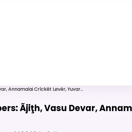
ரி-பெண் வீட்டாருக்கு 100% இலவச திருமண சேவை! வாட்ஸப் எண்:
7200507629
ar, Annamalai Crîckêt Løvêr, Yuvar…
rs: Ãjiţh, Vasu Devar, Annama