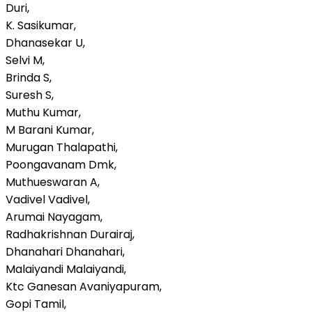
Duri,
K. Sasikumar,
Dhanasekar U,
Selvi M,
Brinda S,
Suresh S,
Muthu Kumar,
M Barani Kumar,
Murugan Thalapathi,
Poongavanam Dmk,
Muthueswaran A,
Vadivel Vadivel,
Arumai Nayagam,
Radhakrishnan Durairaj,
Dhanahari Dhanahari,
Malaiyandi Malaiyandi,
Ktc Ganesan Avaniyapuram,
Gopi Tamil,