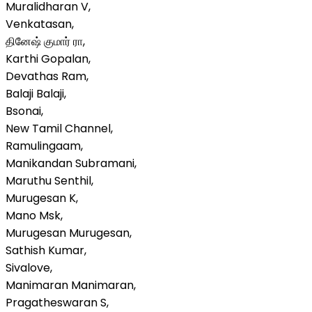
Muralidharan V,
Venkatasan,
தினேஷ் குமார் ரா,
Karthi Gopalan,
Devathas Ram,
Balaji Balaji,
Bsonai,
New Tamil Channel,
Ramulingaam,
Manikandan Subramani,
Maruthu Senthil,
Murugesan K,
Mano Msk,
Murugesan Murugesan,
Sathish Kumar,
Sivalove,
Manimaran Manimaran,
Pragatheswaran S,