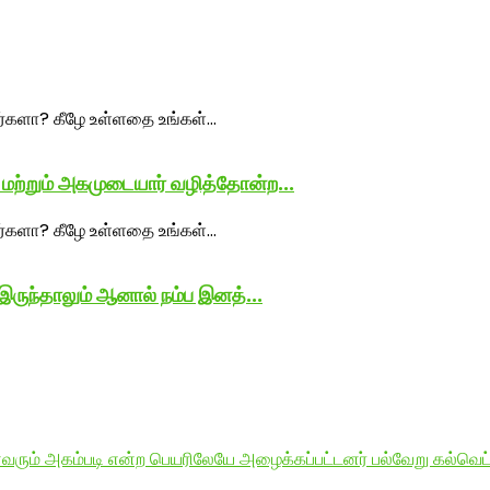
மற்றும் அகமுடையார் வழித்தோன்ற...
ருந்தாலும் ஆனால் நம்ப இனத்...