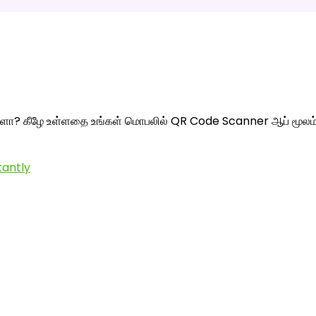
்களா? கீழே உள்ளதை உங்கள் மொபலில் QR Code Scanner ஆப் மூலம
tantly