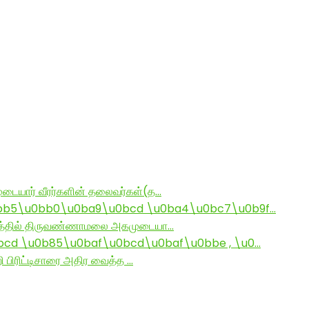
டையார் வீரர்களின் தலைவர்கள்(த…
bb5\u0bb0\u0ba9\u0bcd \u0ba4\u0bc7\u0b9f…
ராமத்தில் திருவண்ணாமலை அகமுடையா…
d \u0b85\u0baf\u0bcd\u0baf\u0bbe , \u0…
ி பிரிட்டிசாரை அதிர வைத்த …