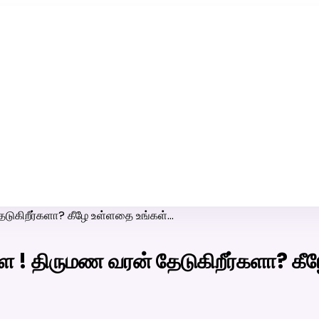
ரி-பெண் வீட்டாருக்கு 100% இலவச திருமண சேவை! வாட்ஸப் எண்:
7200507629
டுகிறீர்களா? கீழே உள்ளதை உங்கள்…
ே ! திருமண வரன் தேடுகிறீர்களா? கீ