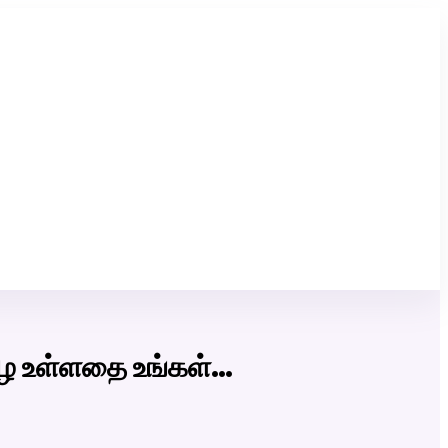
Click Here to Download Matrimony App
ழே உள்ளதை உங்கள்…