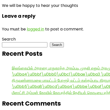
We will be happy to hear your thoughts
Leave a reply
You must be
logged in
to post a comment.
Search
Search
Recent Posts
இலங்கையில் அரசரை பாதுகாத்த அகம்படி முதலி எனும் அகமு
\u0ba4\u0bbf\u0bb0\u0bc1\u0bae\u0ba3 \u0
திருவண்ணாமலை மாவட்டம் போளூர் வட்டம் கஸ்தம்பாடி கி
\u0bb5\u0ba8\u0bcd\u0ba4\u0bbe\u0baf\u0bc
மீனாட்சி அம்மன் கோவில் கோபுரத்தில் தேசியக் கொடியை ஏற்ற
Recent Comments