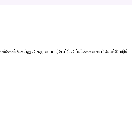
் ஸ்கேன் செய்து அகமுடையார்மேட்ரி அப்ளிகேசனை பிளேஸ்டோரில்