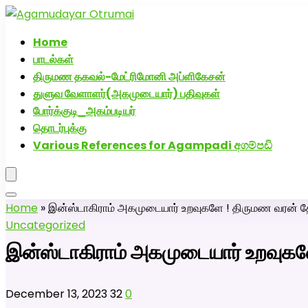
அகமுடையார் திருமண வரன்களுக்கு அகமுடையார்மேட்
Home
பாடல்கள்
திருமண தகவல்-மேட்ரிமோனி அப்ளிகேசன்
துளுவ வேளாளர்(அகமுடையார்) பதிவுகள்
போர்க்குடி_அகம்படியர்
தொடர்புக்கு
Various References for Agampadi අගම්පඩි
Home
»
இன்ஸ்டாகிராம் அகமுடையார் உறவுகளே ! திருமண வரன் தே
Uncategorized
இன்ஸ்டாகிராம் அகமுடையார் உறவுகள
December 13, 2023
32
0