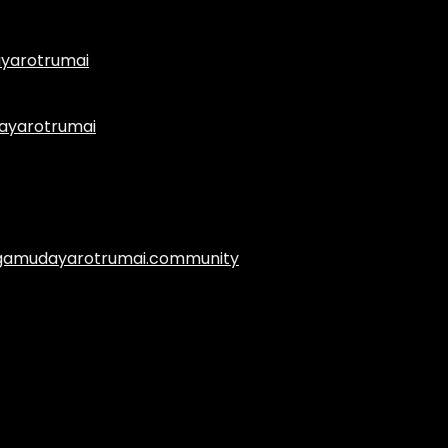
yarotrumai
ayarotrumai
.agamudayarotrumai.community