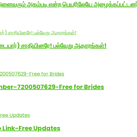
வரும் அகம்படி என்ற பெயரிலேயே அழைக்கப்பட்டனர் 
டையார்) சாதியினரே! பல்வேறு ஆதாரங்கள்!
ber-7200507629-Free for Brides
Link-Free Updates