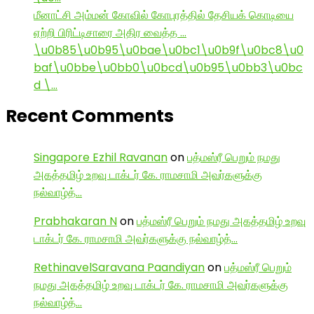
மீனாட்சி அம்மன் கோவில் கோபுரத்தில் தேசியக் கொடியை
ஏற்றி பிரிட்டிசாரை அதிர வைத்த …
\u0b85\u0b95\u0bae\u0bc1\u0b9f\u0bc8\u0
baf\u0bbe\u0bb0\u0bcd\u0b95\u0bb3\u0bc
d \…
Recent Comments
Singapore Ezhil Ravanan
on
பத்மஸ்ரீ பெறும் நமது
அகத்தமிழ் உறவு டாக்டர் கே. ராமசாமி அவர்களுக்கு
நல்வாழ்த்…
Prabhakaran N
on
பத்மஸ்ரீ பெறும் நமது அகத்தமிழ் உறவு
டாக்டர் கே. ராமசாமி அவர்களுக்கு நல்வாழ்த்…
RethinavelSaravana Paandiyan
on
பத்மஸ்ரீ பெறும்
நமது அகத்தமிழ் உறவு டாக்டர் கே. ராமசாமி அவர்களுக்கு
நல்வாழ்த்…