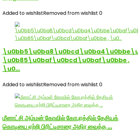
Added to wishlist
Removed from wishlist
0
\u0bb5\u0ba8\u0bcd\u0ba4\u0bbe\u
\u0b85\u0baf\u0bcd\u0baf\u0bbe ,
\u0…
Added to wishlist
Removed from wishlist
0
மீனாட்சி அம்மன் கோவில் கோபுரத்தில் தேசியக்
கொடியை ஏற்றி பிரிட்டிசாரை அதிர வைத்த …