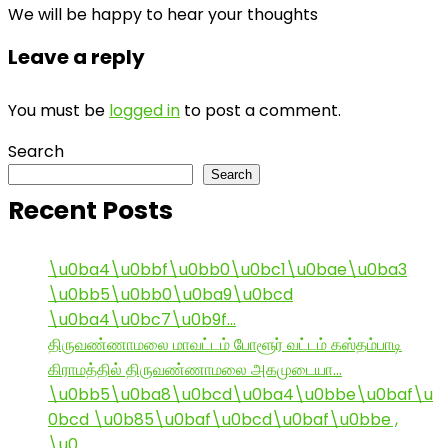
We will be happy to hear your thoughts
Leave a reply
You must be
logged in
to post a comment.
Search
Search
Recent Posts
\u0ba4\u0bbf\u0bb0\u0bc1\u0bae\u0ba3
\u0bb5\u0bb0\u0ba9\u0bcd
\u0ba4\u0bc7\u0b9f…
திருவண்ணாமலை மாவட்டம் போளூர் வட்டம் கஸ்தம்பாடி
கிராமத்தில் திருவண்ணாமலை அகமுடையா…
\u0bb5\u0ba8\u0bcd\u0ba4\u0bbe\u0baf\u
0bcd \u0b85\u0baf\u0bcd\u0baf\u0bbe ,
\u0…