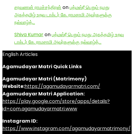
சரவணன் ராமச்சந்திரன்
on
பத்மஸ்ரீ பெறும் நமது
அகத்தமிழ் உறவு டாக்டர் கே. ராமசாமி அவர்களுக்கு
நல்வாழ்த்…
Shiva Kumar
on
பத்மஸ்ரீ பெறும் நமது அகத்தமிழ் உறவு
டாக்டர் கே. ராமசாமி அவர்களுக்கு நல்வாழ்த்…
English Articles
Agamudayar Matri Quick Links
Agamudayar Matri (Matrimony)
Website:
https://agamudayarmatri.com/
Agamudayar Matri Application:
https://play.google.com/store/apps/details?
id=com.agamudayarmatri.www
Instagram ID:
https://www.instagram.com/agamudayarmatrimony/