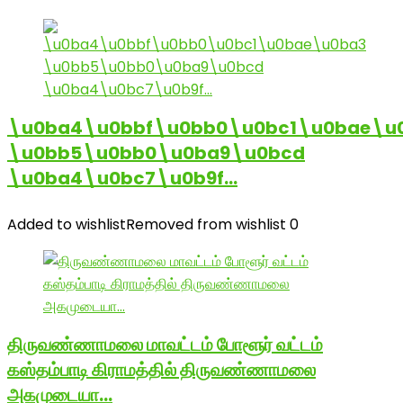
\u0ba4\u0bbf\u0bb0\u0bc1\u0bae\u
\u0bb5\u0bb0\u0ba9\u0bcd
\u0ba4\u0bc7\u0b9f…
Added to wishlist
Removed from wishlist
0
திருவண்ணாமலை மாவட்டம் போளூர் வட்டம்
கஸ்தம்பாடி கிராமத்தில் திருவண்ணாமலை
அகமுடையா…