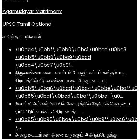
Agamudayar Matrimony
UPSC Tamil Optional
சமீபத்திய பதிவுகள்
\u0ba4\u0bbf\u0bb0\u0bc1\u0bae\u0ba3
\u0bb5\u0bb0\u0ba9\u0bcd
\u0ba4\u0bc7\u0b9f…
திருவண்ணாமலை மாவட்டம் போளூர் வட்டம் கஸ்தம்பாடி
கிராமத்தில் திருவண்ணாமலை அகமுடையா…
\u0bb5\u0ba8\u0bcd\u0ba4\u0bbe\u0baf\u0
\u0b85\u0baf\u0bcd\u0baf\u0bbe , \u0…
மீனாட்சி அம்மன் கோவில் கோபுரத்தில் தேசியக் கொடியை
ஏற்றி பிரிட்டிசாரை அதிர வைத்த …
\u0b85\u0b95\u0bae\u0bc1\u0b9f\u0bc8\u0b
\…
அகமுடையார்கள் அனைவருக்கும் #ஆடிப்பெருக்கு