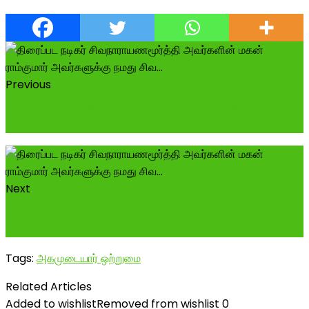
Previous
திரைப்பட நடிகர் சிவநாராயணமூர்த்தி அவர்களின் மகன்
ராம்குமார் அவர்களுக்கு நமது சிவ...
Next
சிவகங்கை சீமை பாகம் 2 திரைக்காவியம் - தமிழ் தேசிய
வீரசங்கம் முயற்சி
Tags:
அகமுடையார் ஒற்றுமை
Related Articles
Added to wishlist
Removed from wishlist
0