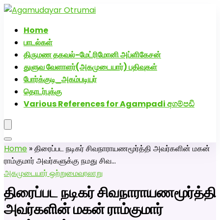
அகமுடையார் திருமண வரன்களுக்கு அகமுடையார்மேட்ரி-
பெண் வீட்டாருக்கு 100% இலவச திருமண சேவை! வாட்ஸப்
Home
எண்: 7200507629
பாடல்கள்
திருமண தகவல்-மேட்ரிமோனி அப்ளிகேசன்
துளுவ வேளாளர்(அகமுடையார்) பதிவுகள்
போர்க்குடி_அகம்படியர்
தொடர்புக்கு
Various References for Agampadi අගම්පඩි
Home
»
திரைப்பட நடிகர் சிவநாராயணமூர்த்தி அவர்களின் மகன்
ராம்குமார் அவர்களுக்கு நமது சிவ…
அகமுடையார் ஒற்றுமை
வரலாறு
திரைப்பட நடிகர் சிவநாராயணமூர்த்தி
அவர்களின் மகன் ராம்குமார்