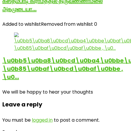
கஸ்தம்பாடி கிராமத்தில் திருவண்ணாமலை
அகமுடையா…
Added to wishlist
Removed from wishlist
0
\u0bb5\u0ba8\u0bcd\u0ba4\u0bbe\u
\u0b85\u0baf\u0bcd\u0baf\u0bbe ,
\u0…
We will be happy to hear your thoughts
Leave a reply
You must be
logged in
to post a comment.