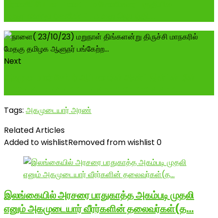
இராணிப்பேட்டை மாவட்டம் சோளிங்கர் பகுதியில்
மருதுபாண்டியர்களின் 275 வது ஜெயந்தி...
Next
அகமுடையார் சேம்பர் ஆப் காமர்ஸ் அண்ட் இன்ட்ஸ்டரீஸ்
(AGAMUDAYAR CHAMBER OF COMMER...
Tags:
அகமுடையார் அரண்
Related Articles
Added to wishlist
Removed from wishlist
0
இலங்கையில் அரசரை பாதுகாத்த அகம்படி முதலி
எனும் அகமுடையார் வீரர்களின் தலைவர்கள்(த…