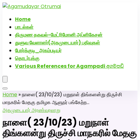
அகமுடையார் திருமண வரன்களுக்கு அகமுடையார்மேட்ரி-
பெண் வீட்டாருக்கு 100% இலவச திருமண சேவை! வாட்ஸப்
Home
எண்: 7200507629
பாடல்கள்
திருமண தகவல்-மேட்ரிமோனி அப்ளிகேசன்
துளுவ வேளாளர்(அகமுடையார்) பதிவுகள்
போர்க்குடி_அகம்படியர்
தொடர்புக்கு
Various References for Agampadi අගම්පඩි
Home
»
நாளை( 23/10/23) மறுநாள் திங்களன்று திருச்சி
மாநகரில் மேதகு தமிழக ஆளுநர் பங்கேற்ற…
அகமுடையார் அரண்
வரலாறு
நாளை( 23/10/23) மறுநாள்
திங்களன்று திருச்சி மாநகரில் மேதகு