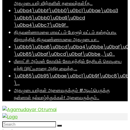
அகமுடையார் வீரர்களின் தலைவர்கள்(த…
\u0ba4\u0bbf\u0bb0\u0bc1\u0bae\u0ba3
\u0bb5\u0bb0\u0ba9\u0bcd
\u0ba4\u0bc7\u0b9f…
திருவண்ணாமலை மாவட்டம் போளூர் வட்டம் கஸ்தம்பாடி
கிராமத்தில் திருவண்ணாமலை அகமுடையா…
\u0bb5\u0ba8\u0bcd\u0ba4\u0bbe\u0baf\u0
\u0b85\u0baf\u0bcd\u0baf\u0bbe , \u0…
மீனாட்சி அம்மன் கோவில் கோபுரத்தில் தேசியக் கொடியை
ஏற்றி பிரிட்டிசாரை அதிர வைத்த …
\u0b85\u0b95\u0bae\u0bc1\u0b9f\u0bc8\u0b
\…
அகமுடையார்கள் அனைவருக்கும் #ஆடிப்பெருக்கு
நன்னாள் நல்வாழ்த்துக்கள்! அனைவருக்கும்…