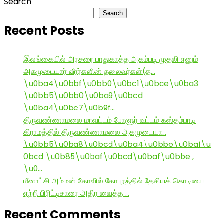
Search
Search
Recent Posts
இலங்கையில் அரசரை பாதுகாத்த அகம்படி முதலி எனும்
அகமுடையார் வீரர்களின் தலைவர்கள்(த…
\u0ba4\u0bbf\u0bb0\u0bc1\u0bae\u0ba3
\u0bb5\u0bb0\u0ba9\u0bcd
\u0ba4\u0bc7\u0b9f…
திருவண்ணாமலை மாவட்டம் போளூர் வட்டம் கஸ்தம்பாடி
கிராமத்தில் திருவண்ணாமலை அகமுடையா…
\u0bb5\u0ba8\u0bcd\u0ba4\u0bbe\u0baf\u
0bcd \u0b85\u0baf\u0bcd\u0baf\u0bbe ,
\u0…
மீனாட்சி அம்மன் கோவில் கோபுரத்தில் தேசியக் கொடியை
ஏற்றி பிரிட்டிசாரை அதிர வைத்த …
Recent Comments