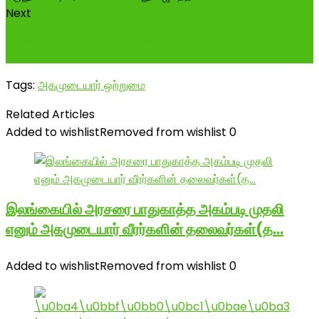
Next
நாளை( 23/10/23) மறுநாள் திங்களன்று திருச்சி மாநகரில்
மேதகு தமிழக ஆளுநர் பங்கேற்ற...
Tags:
அகமுடையார் ஒற்றுமை
Related Articles
Added to wishlist
Removed from wishlist
0
இலங்கையில் அரசரை பாதுகாத்த அகம்படி முதலி
எனும் அகமுடையார் வீரர்களின் தலைவர்கள்(த…
Added to wishlist
Removed from wishlist
0