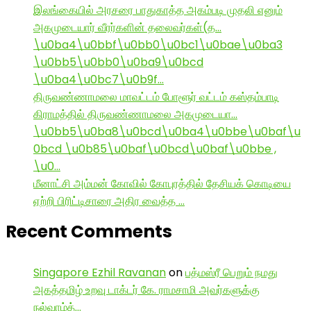
இலங்கையில் அரசரை பாதுகாத்த அகம்படி முதலி எனும்
அகமுடையார் வீரர்களின் தலைவர்கள்(த…
\u0ba4\u0bbf\u0bb0\u0bc1\u0bae\u0ba3
\u0bb5\u0bb0\u0ba9\u0bcd
\u0ba4\u0bc7\u0b9f…
திருவண்ணாமலை மாவட்டம் போளூர் வட்டம் கஸ்தம்பாடி
கிராமத்தில் திருவண்ணாமலை அகமுடையா…
\u0bb5\u0ba8\u0bcd\u0ba4\u0bbe\u0baf\u
0bcd \u0b85\u0baf\u0bcd\u0baf\u0bbe ,
\u0…
மீனாட்சி அம்மன் கோவில் கோபுரத்தில் தேசியக் கொடியை
ஏற்றி பிரிட்டிசாரை அதிர வைத்த …
Recent Comments
Singapore Ezhil Ravanan
on
பத்மஸ்ரீ பெறும் நமது
அகத்தமிழ் உறவு டாக்டர் கே. ராமசாமி அவர்களுக்கு
நல்வாழ்த்…