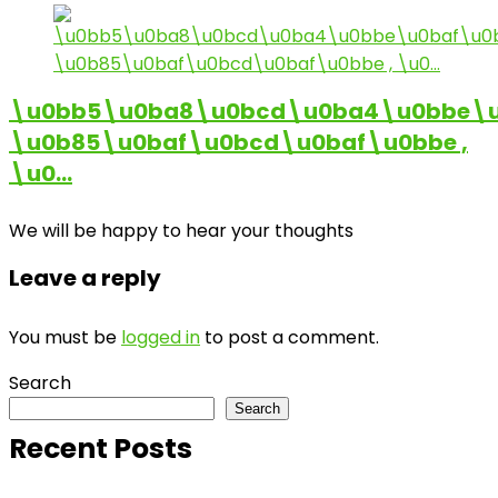
\u0bb5\u0ba8\u0bcd\u0ba4\u0bbe\u
\u0b85\u0baf\u0bcd\u0baf\u0bbe ,
\u0…
We will be happy to hear your thoughts
Leave a reply
You must be
logged in
to post a comment.
Search
Search
Recent Posts