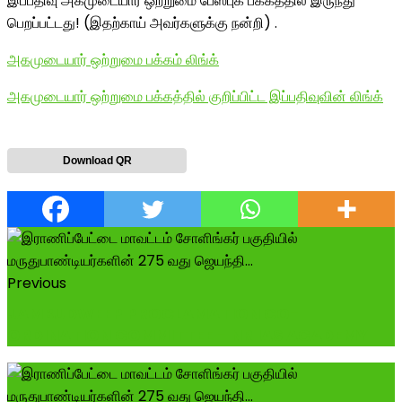
இப்பதிவு அகமுடையார் ஒற்றுமை பேஸ்புக் பக்கத்தில் இருந்து
பெறப்பட்டது! (இதற்காய் அவர்களுக்கு நன்றி) .
அகமுடையார் ஒற்றுமை பக்கம் லிங்க்
அகமுடையார் ஒற்றுமை பக்கத்தில் குறிப்பிட்ட இப்பதிவுவின் லிங்க்
Download QR
Previous
JAMBUDWEEP PROCLAMATION CO-
ORDINATION COMMITTEE - NR IAS ACADEMY