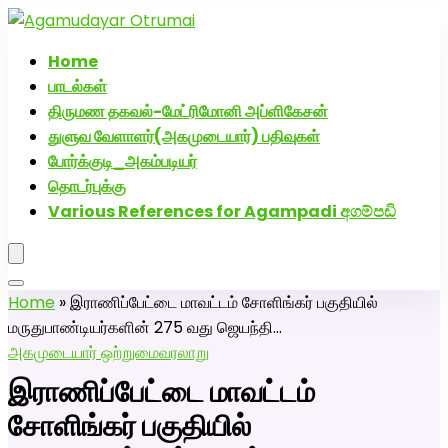
அகமுடையார் திருமண வரன்களுக்கு அகமுடையார்மேட்ரி-
பெண் வீட்டாருக்கு 100% இலவச திருமண சேவை! வாட்ஸப்
Home
எண்: 7200507629
பாடல்கள்
திருமண தகவல்-மேட்ரிமோனி அப்ளிகேசன்
துளுவ வேளாளர்(அகமுடையார்) பதிவுகள்
போர்க்குடி_அகம்படியர்
தொடர்புக்கு
Various References for Agampadi අගම්පඩි
Home
»
இராணிப்பேட்டை மாவட்டம் சோளிங்கர் பகுதியில்
மருதுபாண்டியர்களின் 275 வது ஜெயந்தி…
அகமுடையார் ஒற்றுமை
வரலாறு
இராணிப்பேட்டை மாவட்டம்
சோளிங்கர் பகுதியில்