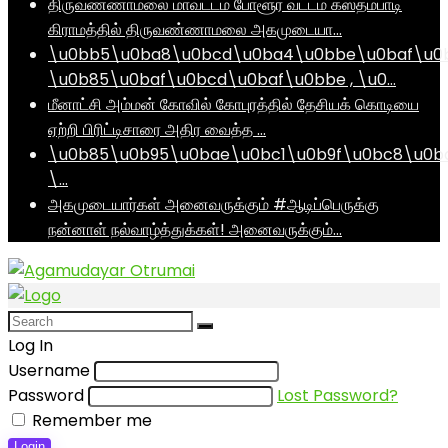
திருவண்ணாமலை மாவட்டம் போளூர் வட்டம் கஸ்தம்பாடி
கிராமத்தில் திருவண்ணாமலை அகமுடையா…
\u0bb5\u0ba8\u0bcd\u0ba4\u0bbe\u0baf\u0
\u0b85\u0baf\u0bcd\u0baf\u0bbe , \u0…
மீனாட்சி அம்மன் கோவில் கோபுரத்தில் தேசியக் கொடியை
ஏற்றி பிரிட்டிசாரை அதிர வைத்த …
\u0b85\u0b95\u0bae\u0bc1\u0b9f\u0bc8\u0b
\…
அகமுடையார்கள் அனைவருக்கும் #ஆடிப்பெருக்கு
நன்னாள் நல்வாழ்த்துக்கள்! அனைவருக்கும்…
Log In
Username
Password
Lost Password?
Remember me
Login