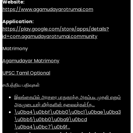
Website:
https://www.agamudayarotrumai.com
Application:
https://play.google.com/store/apps/details?
id=com.agamudayarotrumai.community
Matrimony
Agamudayar Matrimony
UPSC Tamil Optional
சமீபத்திய பதிவுகள்
இலங்கையில் அரசரை பாதுகாத்த அகம்படி முதலி எனும்
அகமுடையார் வீரர்களின் தலைவர்கள்(த…
\u0ba4\u0bbf\u0bb0\u0bc1\u0bae\u0ba3
\u0bb5\u0bb0\u0ba9\u0bcd
\u0ba4\u0bc7\u0b9f…