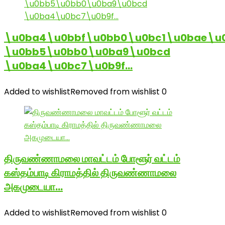
\u0ba4\u0bbf\u0bb0\u0bc1\u0bae\u
\u0bb5\u0bb0\u0ba9\u0bcd
\u0ba4\u0bc7\u0b9f…
Added to wishlist
Removed from wishlist
0
திருவண்ணாமலை மாவட்டம் போளூர் வட்டம்
கஸ்தம்பாடி கிராமத்தில் திருவண்ணாமலை
அகமுடையா…
Added to wishlist
Removed from wishlist
0