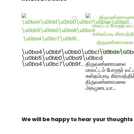
\u0ba4\u0bbf\u0bb0\u0bc1\u0bae\u0b
\u0bb5\u0bb0\u0ba9\u0bcd
\u0ba4\u0bc7\u0b9f…
திருவண்ணாமலை
மாவட்டம் போளூர் வட்
கஸ்தம்பாடி கிராமத்தில
திருவண்ணாமலை
அகமுடையா…
We will be happy to hear your thoughts