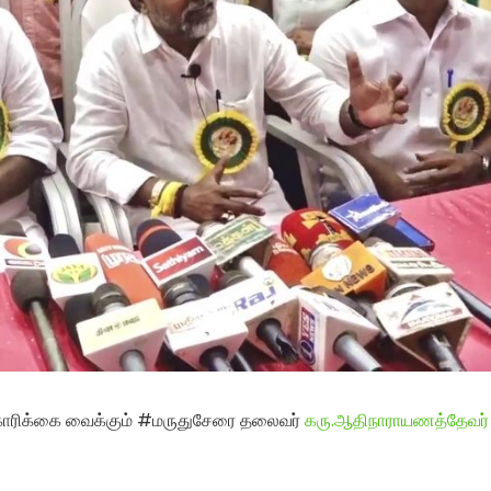
கோரிக்கை வைக்கும் #மருதுசேரை தலைவர்
கரு.ஆதிநாராயணத்தேவர்