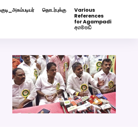
்குடி_அகம்படியர்
தொடர்புக்கு
Various
0507629
Click Here to Download Matrimony App
References
for Agampadi
අගම්පඩි