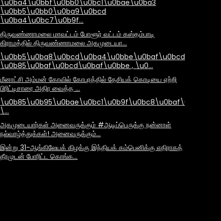
\u0ba4\u0bbf\u0bb0\u0bc1\u0bae\u0ba3
\u0bb5\u0bb0\u0ba9\u0bcd
\u0ba4\u0bc7\u0b9f…
திருவண்ணாமலை மாவட்டம் போளூர் வட்டம் கஸ்தம்பாடி
கிராமத்தில் திருவண்ணாமலை அகமுடையா…
\u0bb5\u0ba8\u0bcd\u0ba4\u0bbe\u0baf\u0bcd
\u0b85\u0baf\u0bcd\u0baf\u0bbe , \u0…
மீனாட்சி அம்மன் கோவில் கோபுரத்தில் தேசியக் கொடியை ஏற்றி
பிரிட்டிசாரை அதிர வைத்த …
\u0b85\u0b95\u0bae\u0bc1\u0b9f\u0bc8\u0baf\u0bbe\u
\…
அகமுடையார்கள் அனைவருக்கும் #ஆடிப்பெருக்கு நன்னாள்
நல்வாழ்த்துக்கள்! அனைவருக்கும்…
இன்று 31-ஆங்கிலேயக் கிழக்கு இந்தியக் கம்பெனிக்கு எதிராகத்
தீரமுடன் போரிட்ட கொங்க…