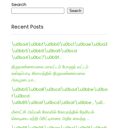
Search
Search
Recent Posts
\u0ba4\u0bbf\u0bb0\u0bc1\u0bae\u0ba3
\u0bb5\u0bb0\u0ba9\u0bcd
\u0ba4\u0bc7\u0b9f…
திருவண்ணாமலை மாவட்டம் போளூர் வட்டம்
கஸ்தம்பாடி கிராமத்தில் திருவண்ணாமலை
அகமுடையா…
\u0bb5\u0ba8\u0bcd\u0ba4\u0bbe\u0ba
f\u0bcd
\u0b85\u0baf\u0bcd\u0baf\u0bbe , \u0…
மீனாட்சி அம்மன் கோவில் கோபுரத்தில் தேசியக்
கொடியை ஏற்றி பிரிட்டிசாரை அதிர வைத்த …
\u0b85\u0b95\u0bae\u0bc1\u0b9f\u0bc8