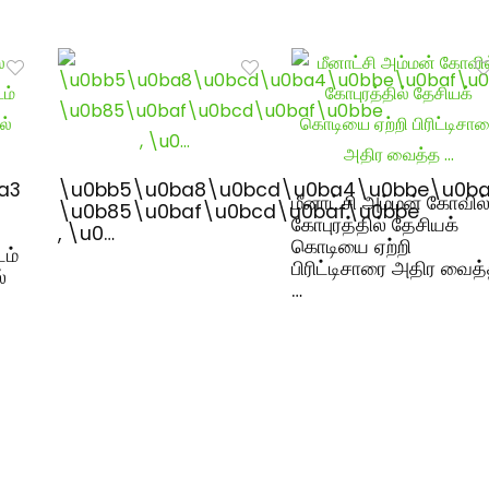
a3
\u0bb5\u0ba8\u0bcd\u0ba4\u0bbe\u0ba
மீனாட்சி அம்மன் கோவில
\u0b85\u0baf\u0bcd\u0baf\u0bbe
கோபுரத்தில் தேசியக்
, \u0…
கொடியை ஏற்றி
டம்
பிரிட்டிசாரை அதிர வைத
்
…