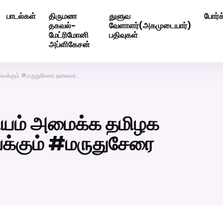
பாடல்கள்
திருமண
துளுவ
போர்க
ெண் வீட்டாருக்கு 100% இலவச திருமண சேவை! வாட்ஸப் எண்: 720
தகவல்-
வேளாளர்(அகமுடையார்)
மேட்ரிமோனி
பதிவுகள்
அப்ளிகேசன்
 வைக்கும் #மருதுசேரை தலைவர…
ியம் அமைக்க தமிழக
க்கும் #மருதுசேரை