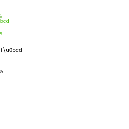
f\u0bcd
்
்த