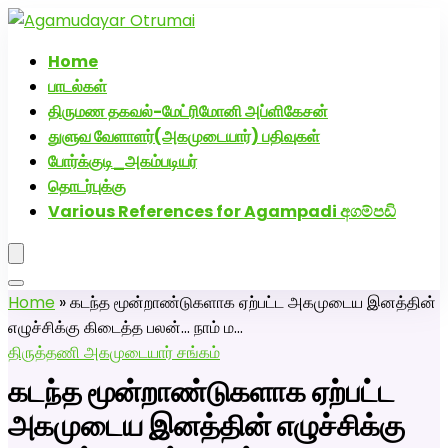
அகமுடையார் திருமண வரன்களுக்கு அகமுடையார்மேட்ரி-
பெண் வீட்டாருக்கு 100% இலவச திருமண சேவை! வாட்ஸப்
Home
எண்: 7200507629
பாடல்கள்
திருமண தகவல்-மேட்ரிமோனி அப்ளிகேசன்
துளுவ வேளாளர்(அகமுடையார்) பதிவுகள்
போர்க்குடி_அகம்படியர்
தொடர்புக்கு
Various References for Agampadi අගම්පඩි
Home
»
கடந்த மூன்றாண்டுகளாக ஏற்பட்ட அகமுடைய இனத்தின்
எழுச்சிக்கு கிடைத்த பலன்… நாம் ம…
திருத்தணி அகமுடையார் சங்கம்
கடந்த மூன்றாண்டுகளாக ஏற்பட்ட
அகமுடைய இனத்தின் எழுச்சிக்கு