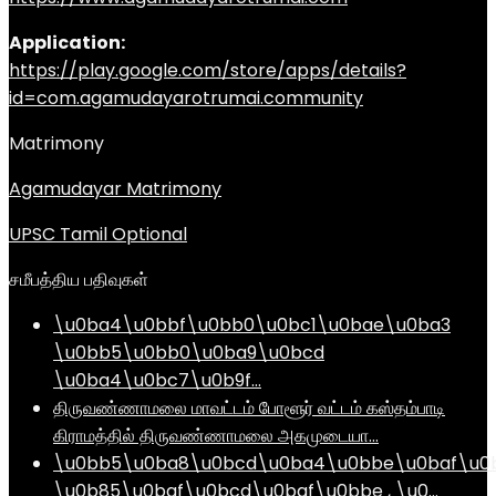
Application:
https://play.google.com/store/apps/details?
id=com.agamudayarotrumai.community
Matrimony
Agamudayar Matrimony
UPSC Tamil Optional
சமீபத்திய பதிவுகள்
\u0ba4\u0bbf\u0bb0\u0bc1\u0bae\u0ba3
\u0bb5\u0bb0\u0ba9\u0bcd
\u0ba4\u0bc7\u0b9f…
திருவண்ணாமலை மாவட்டம் போளூர் வட்டம் கஸ்தம்பாடி
கிராமத்தில் திருவண்ணாமலை அகமுடையா…
\u0bb5\u0ba8\u0bcd\u0ba4\u0bbe\u0baf\u0
\u0b85\u0baf\u0bcd\u0baf\u0bbe , \u0…