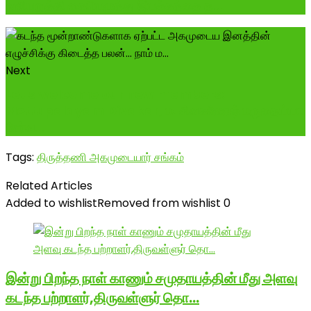
வலியுறுத்தி கையெழுத்து இயக்கத்தை த...
Next
Let's welcome our new members:
Mettupalayam Divakar, ம. சிவகணேஷ் மருதைய்யா
சேர்வ...
Tags:
திருத்தணி அகமுடையார் சங்கம்
Related Articles
Added to wishlist
Removed from wishlist
0
இன்று பிறந்த நாள் காணும் சமுதாயத்தின் மீது அளவு
கடந்த பற்றாளர்,திருவள்ளுர் தொ…