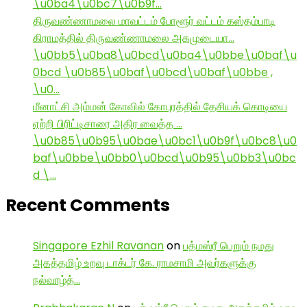
\u0ba4\u0bc7\u0b9f…
திருவண்ணாமலை மாவட்டம் போளூர் வட்டம் கஸ்தம்பாடி
கிராமத்தில் திருவண்ணாமலை அகமுடையா…
\u0bb5\u0ba8\u0bcd\u0ba4\u0bbe\u0baf\u
0bcd \u0b85\u0baf\u0bcd\u0baf\u0bbe ,
\u0…
மீனாட்சி அம்மன் கோவில் கோபுரத்தில் தேசியக் கொடியை
ஏற்றி பிரிட்டிசாரை அதிர வைத்த …
\u0b85\u0b95\u0bae\u0bc1\u0b9f\u0bc8\u0
baf\u0bbe\u0bb0\u0bcd\u0b95\u0bb3\u0bc
d \…
Recent Comments
Singapore Ezhil Ravanan
on
பத்மஸ்ரீ பெறும் நமது
அகத்தமிழ் உறவு டாக்டர் கே. ராமசாமி அவர்களுக்கு
நல்வாழ்த்…