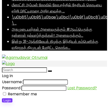
மீனாட்சி அம்மன் கோவில் கோபுரத்தில் தேசியக் கொடியை
ஏற்றி பிரிட்டிசாரை அதிர வைத்த …
\u0b85\u0b95\u0bae\u0bc1\u0b9f\u0bc8\u0b
\…
அகமுடையார்கள் அனைவருக்கும் #ஆடிப்பெருக்கு
நன்னாள் நல்வாழ்த்துக்கள்! அனைவருக்கும்…
இன்று 31-ஆங்கிலேயக் கிழக்கு இந்தியக் கம்பெனிக்கு
எதிராகத் தீரமுடன் போரிட்ட கொங்க…
Log In
Username
Password
Lost Password?
Remember me
Login