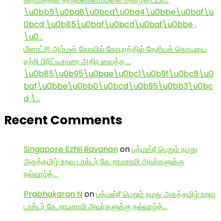
\u0bb5\u0ba8\u0bcd\u0ba4\u0bbe\u0baf\u
0bcd \u0b85\u0baf\u0bcd\u0baf\u0bbe ,
\u0…
மீனாட்சி அம்மன் கோவில் கோபுரத்தில் தேசியக் கொடியை
ஏற்றி பிரிட்டிசாரை அதிர வைத்த …
\u0b85\u0b95\u0bae\u0bc1\u0b9f\u0bc8\u0
baf\u0bbe\u0bb0\u0bcd\u0b95\u0bb3\u0bc
d \…
Recent Comments
Singapore Ezhil Ravanan
on
பத்மஸ்ரீ பெறும் நமது
அகத்தமிழ் உறவு டாக்டர் கே. ராமசாமி அவர்களுக்கு
நல்வாழ்த்…
Prabhakaran N
on
பத்மஸ்ரீ பெறும் நமது அகத்தமிழ் உறவு
டாக்டர் கே. ராமசாமி அவர்களுக்கு நல்வாழ்த்…