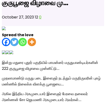
குருபூஜை விழாவை மு…
October 27, 2023
12
0
Spread the love
இன்று மதுரை புதூர் பகுதியில் மாமன்னர் மருதுபாண்டியர்களின்
222 குருபூஜை விழாவை முன்னிட்டு….
முதலாமாண்டு மருது படை இளைஞர் நடத்தும் மருதிருவரின் புகழ்
மண்ணில் நிலைக்க விளக்கு பூஜையை….
அகில இந்திய அகமுடையார் இளைஞர் பேரவை தலைவர்
அண்ணன் சோ ஜெயமணி அகமுடையார் அவர்கள்….