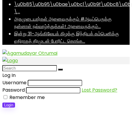
\u0b85\u0b95\u0bae\u0bc1\u0b9f\u0bc8\u0b
\…
அகமுடையார்கள் அனைவருக்கும் #ஆடிப்பெருக்கு
நன்னாள் நல்வாழ்த்துக்கள்! அனைவருக்கும்…
இன்று 31-ஆங்கிலேயக் கிழக்கு இந்தியக் கம்பெனிக்கு
எதிராகத் தீரமுடன் போரிட்ட கொங்க…
Log In
Username
Password
Lost Password?
Remember me
Login