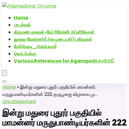
அகமுடையார் திருமண வரன்களுக்கு அகமுடையார்மேட்ரி-
பெண் வீட்டாருக்கு 100% இலவச திருமண சேவை! வாட்ஸப்
Home
எண்: 7200507629
பாடல்கள்
திருமண தகவல்-மேட்ரிமோனி அப்ளிகேசன்
துளுவ வேளாளர்(அகமுடையார்) பதிவுகள்
போர்க்குடி_அகம்படியர்
தொடர்புக்கு
Various References for Agampadi අගම්පඩි
Home
»
இன்று மதுரை புதூர் பகுதியில் மாமன்னர்
மருதுபாண்டியர்களின் 222 குருபூஜை விழாவை மு…
Uncategorized
இன்று மதுரை புதூர் பகுதியில்
மாமன்னர் மருதுபாண்டியர்களின் 222