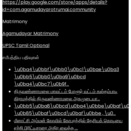
https://play.google.com/store/apps/details?
id=com.agamudayarotrumai.community
Matrimony
Agamudayar Matrimony
UPSC Tamil Optional
சமீபத்திய பதிவுகள்
\u0ba4\u0bbf\u0bb0\u0bc1\u0bae\u0ba3
\u0bb5\u0bb0\u0ba9\u0bcd
\u0ba4\u0bc7\u0b9f…
திருவண்ணாமலை மாவட்டம் போளூர் வட்டம் கஸ்தம்பாடி
கிராமத்தில் திருவண்ணாமலை அகமுடையா…
\u0bb5\u0ba8\u0bcd\u0ba4\u0bbe\u0baf\u0
\u0b85\u0baf\u0bcd\u0baf\u0bbe , \u0…
மீனாட்சி அம்மன் கோவில் கோபுரத்தில் தேசியக் கொடியை
ஏற்றி பிரிட்டிசாரை அதிர வைத்த …