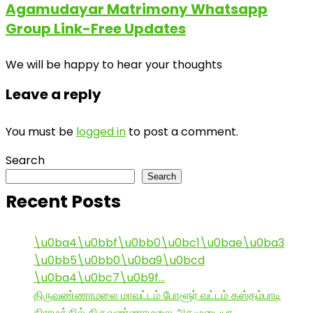
Agamudayar Matrimony Whatsapp
Group Link-Free Updates
We will be happy to hear your thoughts
Leave a reply
You must be
logged in
to post a comment.
Search
Search
Recent Posts
\u0ba4\u0bbf\u0bb0\u0bc1\u0bae\u0ba3
\u0bb5\u0bb0\u0ba9\u0bcd
\u0ba4\u0bc7\u0b9f…
திருவண்ணாமலை மாவட்டம் போளூர் வட்டம் கஸ்தம்பாடி
கிராமத்தில் திருவண்ணாமலை அகமுடையா…