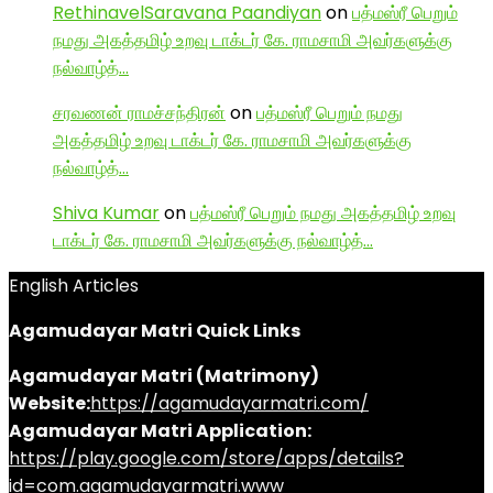
RethinavelSaravana Paandiyan
on
பத்மஸ்ரீ பெறும்
நமது அகத்தமிழ் உறவு டாக்டர் கே. ராமசாமி அவர்களுக்கு
நல்வாழ்த்…
சரவணன் ராமச்சந்திரன்
on
பத்மஸ்ரீ பெறும் நமது
அகத்தமிழ் உறவு டாக்டர் கே. ராமசாமி அவர்களுக்கு
நல்வாழ்த்…
Shiva Kumar
on
பத்மஸ்ரீ பெறும் நமது அகத்தமிழ் உறவு
டாக்டர் கே. ராமசாமி அவர்களுக்கு நல்வாழ்த்…
English Articles
Agamudayar Matri Quick Links
Agamudayar Matri (Matrimony)
Website:
https://agamudayarmatri.com/
Agamudayar Matri Application:
https://play.google.com/store/apps/details?
id=com.agamudayarmatri.www