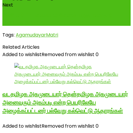
Next
அக்டோபர் 27-காளையார் கோவில் மருது பாண்டியர்
குருபூஜை நிகழ்வுகள் புகைப்பட தொகுப்ப...
Tags:
AgamudayarMatri
Related Articles
Added to wishlist
Removed from wishlist
0
வடதமிழக அகமுடையார் தென்தமிழக அகமுடையார்
அனைவரும் அகம்படி என்ற பெயரிலேயே
அழைக்கப்பட்டனர் பல்வேறு கல்வெட்டு ஆதாரங்கள்
Added to wishlist
Removed from wishlist
0