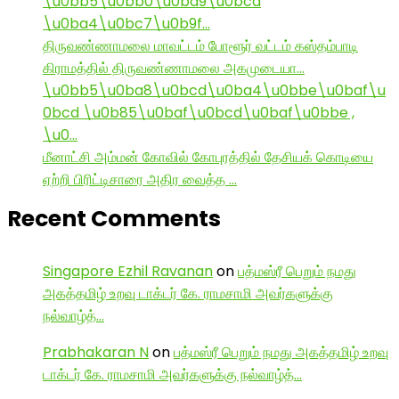
\u0bb5\u0bb0\u0ba9\u0bcd
\u0ba4\u0bc7\u0b9f…
திருவண்ணாமலை மாவட்டம் போளூர் வட்டம் கஸ்தம்பாடி
கிராமத்தில் திருவண்ணாமலை அகமுடையா…
\u0bb5\u0ba8\u0bcd\u0ba4\u0bbe\u0baf\u
0bcd \u0b85\u0baf\u0bcd\u0baf\u0bbe ,
\u0…
மீனாட்சி அம்மன் கோவில் கோபுரத்தில் தேசியக் கொடியை
ஏற்றி பிரிட்டிசாரை அதிர வைத்த …
Recent Comments
Singapore Ezhil Ravanan
on
பத்மஸ்ரீ பெறும் நமது
அகத்தமிழ் உறவு டாக்டர் கே. ராமசாமி அவர்களுக்கு
நல்வாழ்த்…
Prabhakaran N
on
பத்மஸ்ரீ பெறும் நமது அகத்தமிழ் உறவு
டாக்டர் கே. ராமசாமி அவர்களுக்கு நல்வாழ்த்…