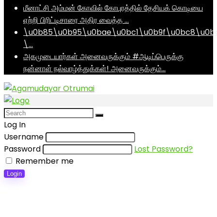
மீனாட்சி அம்மன் கோவில் கோபுரத்தில் தேசியக் கொடியை
ஏற்றி பிரிட்டிசாரை அதிர வைத்த …
\u0b85\u0b95\u0bae\u0bc1\u0b9f\u0bc8\u0b
\…
அகமுடையார்கள் அனைவருக்கும் #ஆடிப்பெருக்கு
நன்னாள் நல்வாழ்த்துக்கள்! அனைவருக்கும்…
Log In
Username
Password
Lost Password?
Remember me
Login