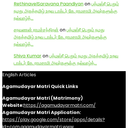
RethinavelSaravana Paandiyan
on
பத்மஸ்ரீ பெறும்
நமது அகத்தமிழ் உறவு டாக்டர் கே. ராமசாமி அவர்களுக்கு
நல்வாழ்த்…
சரவணன் ராமச்சந்திரன்
on
பத்மஸ்ரீ பெறும் நமது
அகத்தமிழ் உறவு டாக்டர் கே. ராமசாமி அவர்களுக்கு
நல்வாழ்த்…
Shiva Kumar
on
பத்மஸ்ரீ பெறும் நமது அகத்தமிழ் உறவு
டாக்டர் கே. ராமசாமி அவர்களுக்கு நல்வாழ்த்…
English Articles
Agamudayar Matri Quick Links
Agamudayar Matri (Matrimony)
Website:
https://agamudayarmatri.com/
Agamudayar Matri Application:
https://play.google.com/store/apps/details?
id=com.agamudayarmatri.www