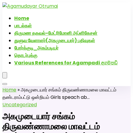
அகமுடையார் திருமண வரன்களுக்கு அகமுடையார்மேட்ரி-
பெண் வீட்டாருக்கு 100% இலவச திருமண சேவை! வாட்ஸப்
Home
எண்: 7200507629
பாடல்கள்
திருமண தகவல்-மேட்ரிமோனி அப்ளிகேசன்
துளுவ வேளாளர்(அகமுடையார்) பதிவுகள்
போர்க்குடி_அகம்படியர்
தொடர்புக்கு
Various References for Agampadi අගම්පඩි
Home
»
அகமுடையார் சங்கம் திருவண்ணாமலை மாவட்டம்
தண்டராம்பட்டு ஒன்றியம் Girls speach ab…
Uncategorized
அகமுடையார் சங்கம்
திருவண்ணாமலை மாவட்டம்