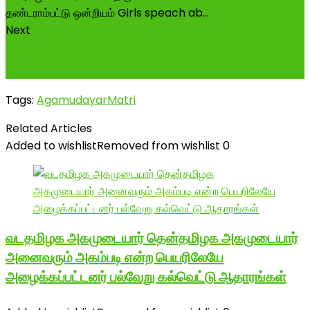
Next
தென்பாண்டி சிங்கமடா | மருதுபாண்டியர் குருபூஜை
திருவிழா 2023
Tags:
AgamudayarMatri
Related Articles
Added to wishlist
Removed from wishlist
0
வடதமிழக அகமுடையார் தென்தமிழக அகமுடையார்
அனைவரும் அகம்படி என்ற பெயரிலேயே
அழைக்கப்பட்டனர் பல்வேறு கல்வெட்டு ஆதாரங்கள்