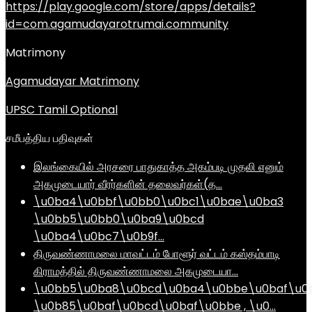
https://play.google.com/store/apps/details?
id=com.agamudayarotrumai.community
Matrimony
Agamudayar Matrimony
UPSC Tamil Optional
சமீபத்திய பதிவுகள்
இலங்கையில் அரசரை பாதுகாத்த அகம்படி முதலி எனும்
அகமுடையார் வீரர்களின் தலைவர்கள்(த…
\u0ba4\u0bbf\u0bb0\u0bc1\u0bae\u0ba3
\u0bb5\u0bb0\u0ba9\u0bcd
\u0ba4\u0bc7\u0b9f…
திருவண்ணாமலை மாவட்டம் போளூர் வட்டம் கஸ்தம்பாடி
கிராமத்தில் திருவண்ணாமலை அகமுடையா…
\u0bb5\u0ba8\u0bcd\u0ba4\u0bbe\u0baf\u0
\u0b85\u0baf\u0bcd\u0baf\u0bbe , \u0…