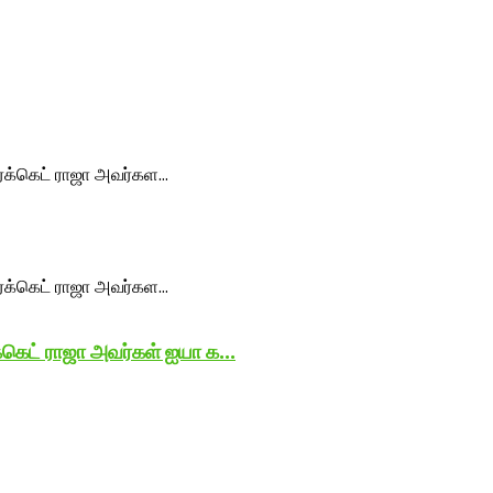
க்கெட் ராஜா அவர்கள் ஐயா க...