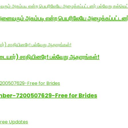
வரும் அகம்படி என்ற பெயரிலேயே அழைக்கப்பட்டனர் 
டையார்) சாதியினரே! பல்வேறு ஆதாரங்கள்!
ber-7200507629-Free for Brides