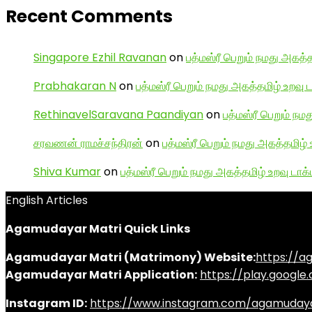
Recent Comments
Singapore Ezhil Ravanan
on
பத்மஸ்ரீ பெறும் நமது அகத்த
Prabhakaran N
on
பத்மஸ்ரீ பெறும் நமது அகத்தமிழ் உறவு 
RethinavelSaravana Paandiyan
on
பத்மஸ்ரீ பெறும் நம
சரவணன் ராமச்சந்திரன்
on
பத்மஸ்ரீ பெறும் நமது அகத்தமிழ் 
Shiva Kumar
on
பத்மஸ்ரீ பெறும் நமது அகத்தமிழ் உறவு டாக்
English Articles
Agamudayar Matri Quick Links
Agamudayar Matri (Matrimony) Website:
https://
Agamudayar Matri Application:
https://play.googl
Instagram ID:
https://www.instagram.com/agamuday