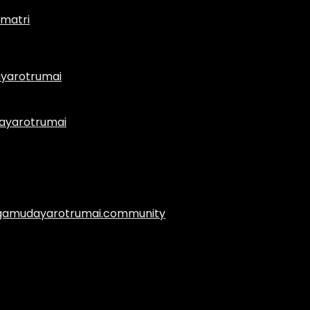
matri
yarotrumai
ayarotrumai
.agamudayarotrumai.community