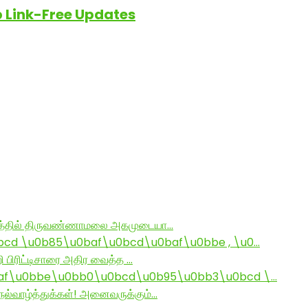
Link-Free Updates
ராமத்தில் திருவண்ணாமலை அகமுடையா…
d \u0b85\u0baf\u0bcd\u0baf\u0bbe , \u0…
ி பிரிட்டிசாரை அதிர வைத்த …
af\u0bbe\u0bb0\u0bcd\u0b95\u0bb3\u0bcd \…
ல்வாழ்த்துக்கள்! அனைவருக்கும்…