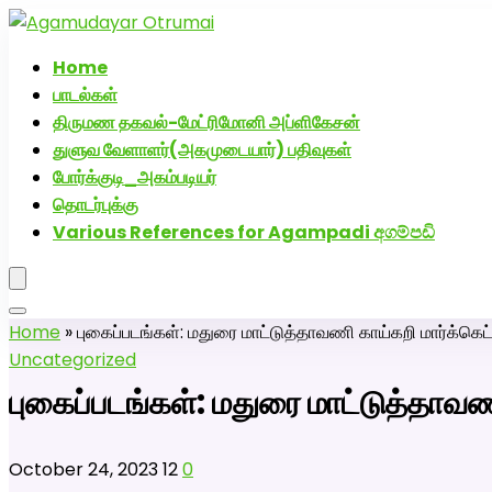
அகமுடையார் திருமண வரன்களுக்கு அகமுடையார்மேட்
Home
பாடல்கள்
திருமண தகவல்-மேட்ரிமோனி அப்ளிகேசன்
துளுவ வேளாளர்(அகமுடையார்) பதிவுகள்
போர்க்குடி_அகம்படியர்
தொடர்புக்கு
Various References for Agampadi අගම්පඩි
Home
»
புகைப்படங்கள்: மதுரை மாட்டுத்தாவணி காய்கறி மார்க்கெட்
Uncategorized
புகைப்படங்கள்: மதுரை மாட்டுத்தாவணி
October 24, 2023
12
0