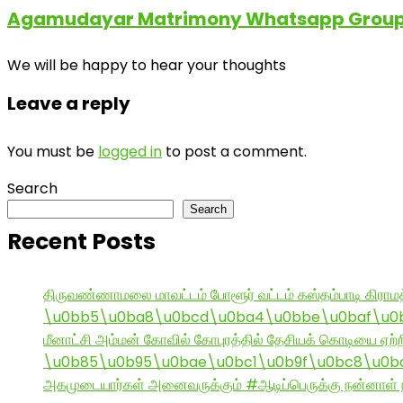
Agamudayar Matrimony Whatsapp Group 
We will be happy to hear your thoughts
Leave a reply
You must be
logged in
to post a comment.
Search
Search
Recent Posts
திருவண்ணாமலை மாவட்டம் போளூர் வட்டம் கஸ்தம்பாடி கி
\u0bb5\u0ba8\u0bcd\u0ba4\u0bbe\u0baf\u0bc
மீனாட்சி அம்மன் கோவில் கோபுரத்தில் தேசியக் கொடியை ஏற்ற
\u0b85\u0b95\u0bae\u0bc1\u0b9f\u0bc8\u0b
அகமுடையார்கள் அனைவருக்கும் #ஆடிப்பெருக்கு நன்னாள் ந