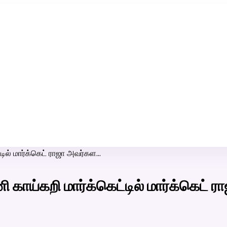
ரி-பெண் வீட்டாருக்கு 100% இலவச திருமண சேவை! வாட்ஸப் எண்:
7200507629
டில் மார்க்கெட் ராஜா அவர்கள…
 காய்கறி மார்க்கெட்டில் மார்க்கெட்