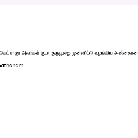
ர்க்கெட் ராஜா அவர்கள் ஐயா குருபூஜை முன்னிட்டு வழங்கிய அன்னதான
nnathanam