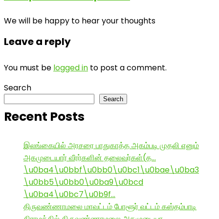
We will be happy to hear your thoughts
Leave a reply
You must be
logged in
to post a comment.
Search
Search
Recent Posts
இலங்கையில் அரசரை பாதுகாத்த அகம்படி முதலி எனும்
அகமுடையார் வீரர்களின் தலைவர்கள்(த…
\u0ba4\u0bbf\u0bb0\u0bc1\u0bae\u0ba3
\u0bb5\u0bb0\u0ba9\u0bcd
\u0ba4\u0bc7\u0b9f…
திருவண்ணாமலை மாவட்டம் போளூர் வட்டம் கஸ்தம்பாடி
கிராமத்தில் திருவண்ணாமலை அகமுடையா…