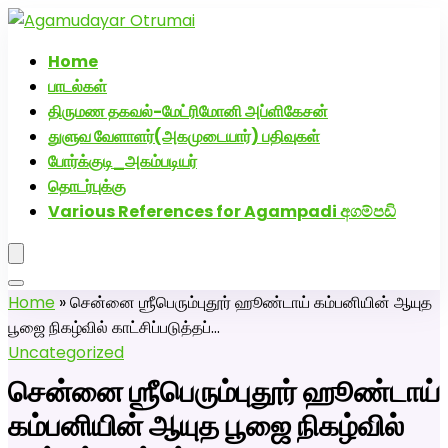
அகமுடையார் திருமண வரன்களுக்கு அகமுடையார்மேட்ரி-
பெண் வீட்டாருக்கு 100% இலவச திருமண சேவை! வாட்ஸப்
Home
எண்: 7200507629
பாடல்கள்
திருமண தகவல்-மேட்ரிமோனி அப்ளிகேசன்
துளுவ வேளாளர்(அகமுடையார்) பதிவுகள்
போர்க்குடி_அகம்படியர்
தொடர்புக்கு
Various References for Agampadi අගම්පඩි
Home
»
சென்னை ஶ்ரீபெரும்புதூர் ஹூண்டாய் கம்பனியின் ஆயுத
பூஜை நிகழ்வில் காட்சிப்படுத்தப்…
Uncategorized
சென்னை ஶ்ரீபெரும்புதூர் ஹூண்டாய்
கம்பனியின் ஆயுத பூஜை நிகழ்வில்