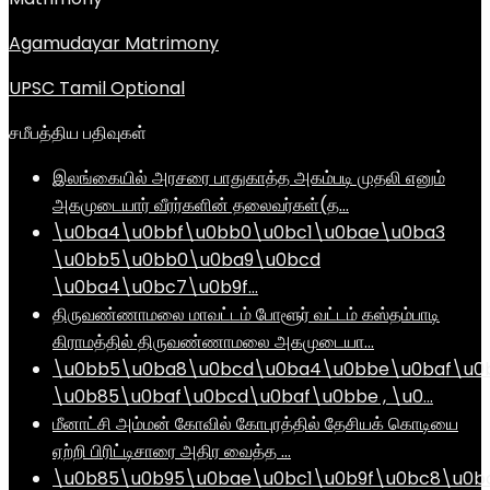
Agamudayar Matrimony
UPSC Tamil Optional
சமீபத்திய பதிவுகள்
இலங்கையில் அரசரை பாதுகாத்த அகம்படி முதலி எனும்
அகமுடையார் வீரர்களின் தலைவர்கள்(த…
\u0ba4\u0bbf\u0bb0\u0bc1\u0bae\u0ba3
\u0bb5\u0bb0\u0ba9\u0bcd
\u0ba4\u0bc7\u0b9f…
திருவண்ணாமலை மாவட்டம் போளூர் வட்டம் கஸ்தம்பாடி
கிராமத்தில் திருவண்ணாமலை அகமுடையா…
\u0bb5\u0ba8\u0bcd\u0ba4\u0bbe\u0baf\u0
\u0b85\u0baf\u0bcd\u0baf\u0bbe , \u0…
மீனாட்சி அம்மன் கோவில் கோபுரத்தில் தேசியக் கொடியை
ஏற்றி பிரிட்டிசாரை அதிர வைத்த …
\u0b85\u0b95\u0bae\u0bc1\u0b9f\u0bc8\u0b