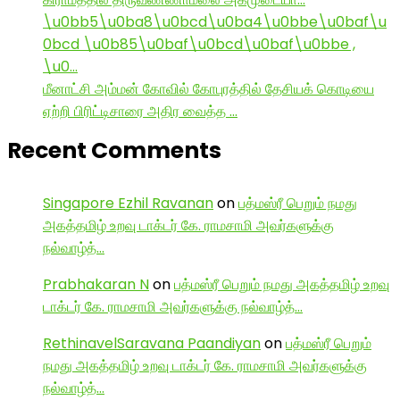
\u0bb5\u0ba8\u0bcd\u0ba4\u0bbe\u0baf\u
0bcd \u0b85\u0baf\u0bcd\u0baf\u0bbe ,
\u0…
மீனாட்சி அம்மன் கோவில் கோபுரத்தில் தேசியக் கொடியை
ஏற்றி பிரிட்டிசாரை அதிர வைத்த …
Recent Comments
Singapore Ezhil Ravanan
on
பத்மஸ்ரீ பெறும் நமது
அகத்தமிழ் உறவு டாக்டர் கே. ராமசாமி அவர்களுக்கு
நல்வாழ்த்…
Prabhakaran N
on
பத்மஸ்ரீ பெறும் நமது அகத்தமிழ் உறவு
டாக்டர் கே. ராமசாமி அவர்களுக்கு நல்வாழ்த்…
RethinavelSaravana Paandiyan
on
பத்மஸ்ரீ பெறும்
நமது அகத்தமிழ் உறவு டாக்டர் கே. ராமசாமி அவர்களுக்கு
நல்வாழ்த்…