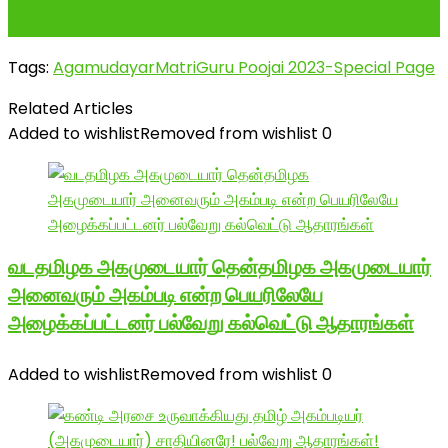
நாளை அக்டோபர் 24 சென்னை கிண்டி காந்தி மண்டபத்தில்
நடைபெறவிருக்கும் தேசிய தலைவர் ...
Tags:
AgamudayarMatri
Guru Poojai 2023-Special Page
Related Articles
Added to wishlist
Removed from wishlist
0
வடதமிழக அகமுடையார் தென்தமிழக அகமுடையார்
அனைவரும் அகம்படி என்ற பெயரிலேயே
அழைக்கப்பட்டனர் பல்வேறு கல்வெட்டு ஆதாரங்கள்
Added to wishlist
Removed from wishlist
0