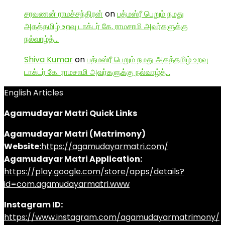
சரவணன் ராமச்சந்திரன்
on
பத்மஸ்ரீ பெறும் நமது
அகத்தமிழ் உறவு டாக்டர் கே. ராமசாமி அவர்களுக்கு
நல்வாழ்த்…
Shiva Kumar
on
பத்மஸ்ரீ பெறும் நமது அகத்தமிழ் உறவு
டாக்டர் கே. ராமசாமி அவர்களுக்கு நல்வாழ்த்…
English Articles
Agamudayar Matri Quick Links
Agamudayar Matri (Matrimony)
Website:
https://agamudayarmatri.com/
Agamudayar Matri Application:
https://play.google.com/store/apps/details?
id=com.agamudayarmatri.www
Instagram ID:
https://www.instagram.com/agamudayarmatrimony/