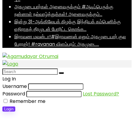
அகமுடையார்கள் அனைவருக்கும் #ஆடிப்பெருக்கு
நன்னாள் நல்வாழ்த்துக்கள்! அனைவருக்கும்…
இன்று 31-ஆங்கிலேயக் கிழக்கு இந்தியக் கம்பெனிக்கு
எதிராகத் தீரமுடன் போரிட்ட கொங்க…
இராவண மவன்டா!#இராவணன் எனும் அகமுடையார் குல
பேரரசர்! #ravanan விளம்பரம்: அகமுடை…
Log In
Username
Password
Lost Password?
Remember me
Login