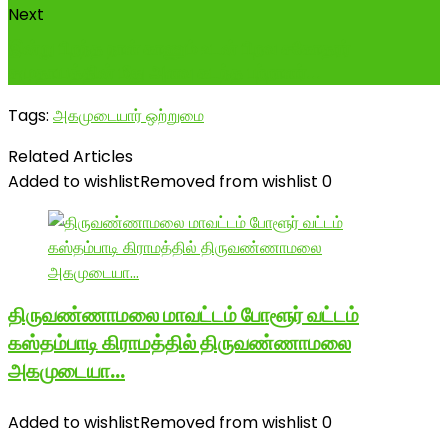
Next
இன்று பிறந்த நாள் காணும் உடன் பிறவ சகோதரர்
சமுதாயத்தின் மீது அளவு கடந்த பற்றாளர்...
Tags:
அகமுடையார் ஒற்றுமை
Related Articles
Added to wishlist
Removed from wishlist
0
திருவண்ணாமலை மாவட்டம் போளூர் வட்டம்
கஸ்தம்பாடி கிராமத்தில் திருவண்ணாமலை
அகமுடையா…
Added to wishlist
Removed from wishlist
0