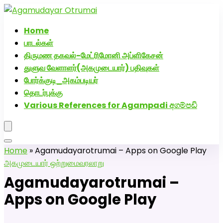
அகமுடையார் திருமண வரன்களுக்கு அகமுடையார்மேட்ரி-பெண்
திருமண சேவை! வாட்ஸப் எண்: 72005
Home
பாடல்கள்
திருமண தகவல்-மேட்ரிமோனி அப்ளிகேசன்
துளுவ வேளாளர்(அகமுடையார்) பதிவுகள்
போர்க்குடி_அகம்படியர்
தொடர்புக்கு
Various References for Agampadi අගම්පඩි
Home
»
Agamudayarotrumai – Apps on Google Play
அகமுடையார் ஒற்றுமை
வரலாறு
Agamudayarotrumai –
Apps on Google Play