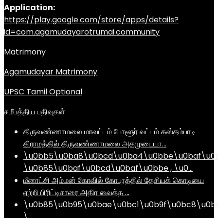
Application:
https://play.google.com/store/apps/details?
id=com.agamudayarotrumai.community
Matrimony
Agamudayar Matrimony
UPSC Tamil Optional
சமீபத்திய பதிவுகள்
திருவண்ணாமலை மாவட்டம் போளூர் வட்டம் கஸ்தம்பாடி
கிராமத்தில் திருவண்ணாமலை அகமுடையா…
\u0bb5\u0ba8\u0bcd\u0ba4\u0bbe\u0baf\u0
\u0b85\u0baf\u0bcd\u0baf\u0bbe , \u0…
மீனாட்சி அம்மன் கோவில் கோபுரத்தில் தேசியக் கொடியை
ஏற்றி பிரிட்டிசாரை அதிர வைத்த …
\u0b85\u0b95\u0bae\u0bc1\u0b9f\u0bc8\u0b
\…