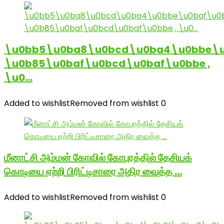
\u0bb5\u0ba8\u0bcd\u0ba4\u0bbe\u
\u0b85\u0baf\u0bcd\u0baf\u0bbe ,
\u0…
Added to wishlist
Removed from wishlist
0
மீனாட்சி அம்மன் கோவில் கோபுரத்தில் தேசியக்
கொடியை ஏற்றி பிரிட்டிசாரை அதிர வைத்த …
Added to wishlist
Removed from wishlist
0