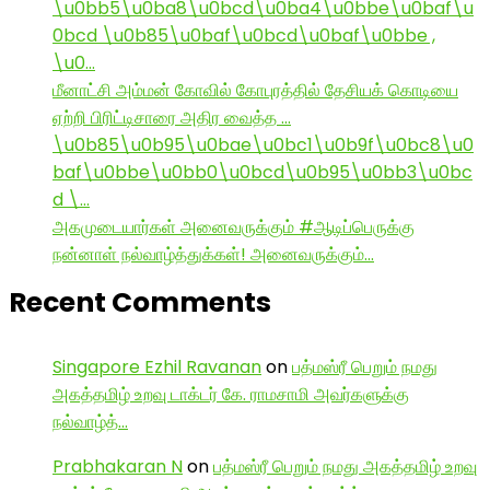
\u0bb5\u0ba8\u0bcd\u0ba4\u0bbe\u0baf\u
0bcd \u0b85\u0baf\u0bcd\u0baf\u0bbe ,
\u0…
மீனாட்சி அம்மன் கோவில் கோபுரத்தில் தேசியக் கொடியை
ஏற்றி பிரிட்டிசாரை அதிர வைத்த …
\u0b85\u0b95\u0bae\u0bc1\u0b9f\u0bc8\u0
baf\u0bbe\u0bb0\u0bcd\u0b95\u0bb3\u0bc
d \…
அகமுடையார்கள் அனைவருக்கும் #ஆடிப்பெருக்கு
நன்னாள் நல்வாழ்த்துக்கள்! அனைவருக்கும்…
Recent Comments
Singapore Ezhil Ravanan
on
பத்மஸ்ரீ பெறும் நமது
அகத்தமிழ் உறவு டாக்டர் கே. ராமசாமி அவர்களுக்கு
நல்வாழ்த்…
Prabhakaran N
on
பத்மஸ்ரீ பெறும் நமது அகத்தமிழ் உறவு