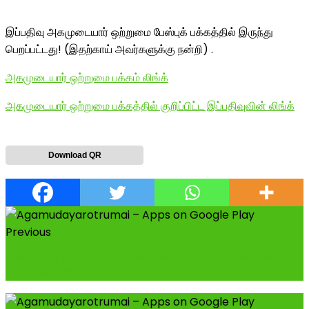
இப்பதிவு அகமுடையார் ஒற்றுமை பேஸ்புக் பக்கத்தில் இருந்து
பெறப்பட்டது! (இதற்காய் அவர்களுக்கு நன்றி) .
அகமுடையார் ஒற்றுமை பக்கம் லிங்க்
அகமுடையார் ஒற்றுமை பக்கத்தில் குறிப்பிட்ட இப்பதிவுவின் லிங்க்
Download QR
Previous
அகமுடையார் சேம்பர் ஆப் காமர்ஸ் மற்றும் இன்டஸ்டரீஸ்
வெப்சைட் அறிமுகம்