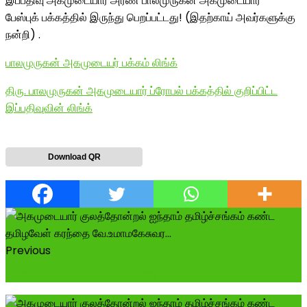
இப்பதிவு அகமுடையார் அரண் பாலமுருகன் அகமுடையார்
பேஸ்புக் பக்கத்தில் இருந்து பெறப்பட்டது! (இதற்காய் அவர்களுக்கு
நன்றி) .
பாலமுருகன் அகமுடையர் பக்கம் லிங்க்
திரு. பாலமுருகன் அகமுடையார் ப்ரோபல் பக்கத்தில் குறிப்பிட்ட
இப்பதிவுவின் லிங்க்
Download QR
Previous
நினைவு கூறுகிறோம் அண்ணா ..,