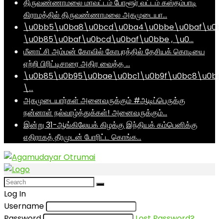
திருவண்ணாமலை மாவட்டம் போளூர் வட்டம் கஸ்தம்பாடி
கிராமத்தில் திருவண்ணாமலை அகமுடையா…
\u0bb5\u0ba8\u0bcd\u0ba4\u0bbe\u0baf\u0
\u0b85\u0baf\u0bcd\u0baf\u0bbe , \u0…
மீனாட்சி அம்மன் கோவில் கோபுரத்தில் தேசியக் கொடியை
ஏற்றி பிரிட்டிசாரை அதிர வைத்த …
\u0b85\u0b95\u0bae\u0bc1\u0b9f\u0bc8\u0b
\…
அகமுடையார்கள் அனைவருக்கும் #ஆடிப்பெருக்கு
நன்னாள் நல்வாழ்த்துக்கள்! அனைவருக்கும்…
இன்று 31-ஆங்கிலேயக் கிழக்கு இந்தியக் கம்பெனிக்கு
எதிராகத் தீரமுடன் போரிட்ட கொங்க…
Log In
Username
Password
Lost Password?