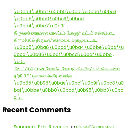
\u0ba4\u0bbf\u0bb0\u0bc1\u0bae\u0ba3
\u0bb5\u0bb0\u0ba9\u0bcd
\u0ba4\u0bc7\u0b9f…
திருவண்ணாமலை மாவட்டம் போளூர் வட்டம் கஸ்தம்பாடி
கிராமத்தில் திருவண்ணாமலை அகமுடையா…
\u0bb5\u0ba8\u0bcd\u0ba4\u0bbe\u0baf\u
0bcd \u0b85\u0baf\u0bcd\u0baf\u0bbe ,
\u0…
மீனாட்சி அம்மன் கோவில் கோபுரத்தில் தேசியக் கொடியை
ஏற்றி பிரிட்டிசாரை அதிர வைத்த …
\u0b85\u0b95\u0bae\u0bc1\u0b9f\u0bc8\u0
baf\u0bbe\u0bb0\u0bcd\u0b95\u0bb3\u0bc
d \…
Recent Comments
Singapore Ezhil Ravanan
on
பத்மஸ்ரீ பெறும் நமது