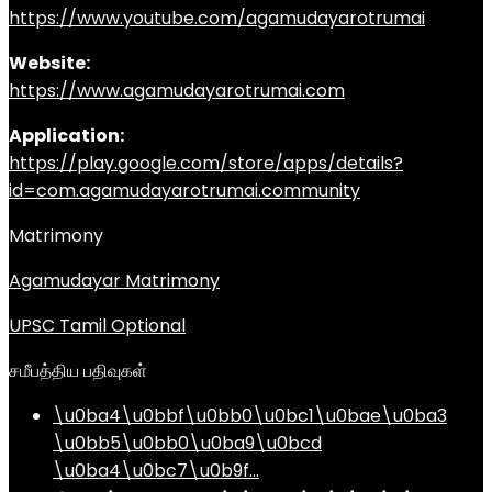
https://www.youtube.com/agamudayarotrumai
Website:
https://www.agamudayarotrumai.com
Application:
https://play.google.com/store/apps/details?
id=com.agamudayarotrumai.community
Matrimony
Agamudayar Matrimony
UPSC Tamil Optional
சமீபத்திய பதிவுகள்
\u0ba4\u0bbf\u0bb0\u0bc1\u0bae\u0ba3
\u0bb5\u0bb0\u0ba9\u0bcd
\u0ba4\u0bc7\u0b9f…