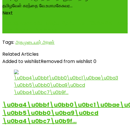
Next
நேதாஜி உருவாக்கிய இந்திய தேசிய படை பிரிவில் கேப்டனாக
பணி புரிந்தவர், மிக சிறந்த ...
Tags:
அகமுடையார் அரண்
Related Articles
Added to wishlist
Removed from wishlist
0
\u0ba4\u0bbf\u0bb0\u0bc1\u0bae\u
\u0bb5\u0bb0\u0ba9\u0bcd
\u0ba4\u0bc7\u0b9f…