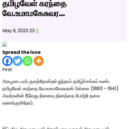
தமிழவேள் கரந்தை
வே.உமாமகேசுவர…
May 9, 2023
23
0
Spread the love
First
அகமுடையார் குலத்தோன்றல் ஐந்தாம் தமிழ்ச்சங்கம் கண்ட
தமிழவேள் கரந்தை வே.உமாமகேசுவரன் பிள்ளை (1883 – 1941)
அவர்களின் 82வது நினைவு தினத்தை போற்றி தலை
வணங்குகிறோம்.