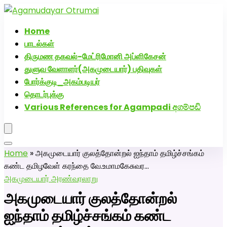
அகமுடையார் திருமண வரன்களுக்கு அகமுடையார்மேட்ரி-
பெண் வீட்டாருக்கு 100% இலவச திருமண சேவை! வாட்ஸப்
Home
எண்: 7200507629
பாடல்கள்
திருமண தகவல்-மேட்ரிமோனி அப்ளிகேசன்
துளுவ வேளாளர்(அகமுடையார்) பதிவுகள்
போர்க்குடி_அகம்படியர்
தொடர்புக்கு
Various References for Agampadi අගම්පඩි
Home
»
அகமுடையார் குலத்தோன்றல் ஐந்தாம் தமிழ்ச்சங்கம்
கண்ட தமிழவேள் கரந்தை வே.உமாமகேசுவர…
அகமுடையார் அரண்
வரலாறு
அகமுடையார் குலத்தோன்றல்
ஐந்தாம் தமிழ்ச்சங்கம் கண்ட