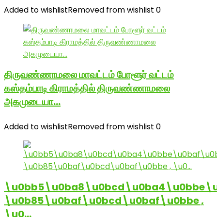
Added to wishlist
Removed from wishlist
0
திருவண்ணாமலை மாவட்டம் போளூர் வட்டம்
கஸ்தம்பாடி கிராமத்தில் திருவண்ணாமலை
அகமுடையா…
Added to wishlist
Removed from wishlist
0
\u0bb5\u0ba8\u0bcd\u0ba4\u0bbe\u
\u0b85\u0baf\u0bcd\u0baf\u0bbe ,
\u0…