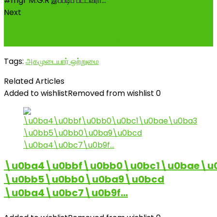
Next
பொன்மனச் செம்மல் #எம்ஜிஆர் அகம்படிய நாயர் (மேனன்)
#mgr M.G.R இப்படிப் பட்டவரா...
Tags:
அகமுடையார் ஒற்றுமை
Related Articles
Added to wishlist
Removed from wishlist
0
\u0ba4\u0bbf\u0bb0\u0bc1\u0bae\u
\u0bb5\u0bb0\u0ba9\u0bcd
\u0ba4\u0bc7\u0b9f…