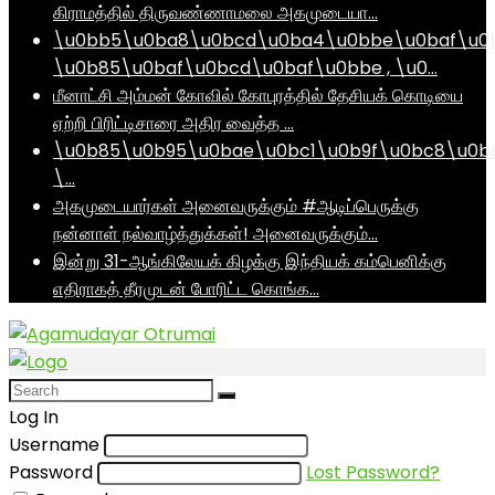
கிராமத்தில் திருவண்ணாமலை அகமுடையா…
\u0bb5\u0ba8\u0bcd\u0ba4\u0bbe\u0baf\u0
\u0b85\u0baf\u0bcd\u0baf\u0bbe , \u0…
மீனாட்சி அம்மன் கோவில் கோபுரத்தில் தேசியக் கொடியை
ஏற்றி பிரிட்டிசாரை அதிர வைத்த …
\u0b85\u0b95\u0bae\u0bc1\u0b9f\u0bc8\u0b
\…
அகமுடையார்கள் அனைவருக்கும் #ஆடிப்பெருக்கு
நன்னாள் நல்வாழ்த்துக்கள்! அனைவருக்கும்…
இன்று 31-ஆங்கிலேயக் கிழக்கு இந்தியக் கம்பெனிக்கு
எதிராகத் தீரமுடன் போரிட்ட கொங்க…
Log In
Username
Password
Lost Password?