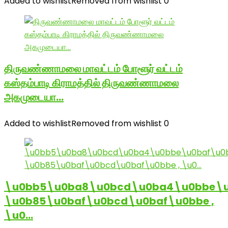
Added to wishlist
Removed from wishlist
0
திருவண்ணாமலை மாவட்டம் போளூர் வட்டம்
கஸ்தம்பாடி கிராமத்தில் திருவண்ணாமலை
அகமுடையா…
Added to wishlist
Removed from wishlist
0
\u0bb5\u0ba8\u0bcd\u0ba4\u0bbe\u
\u0b85\u0baf\u0bcd\u0baf\u0bbe ,
\u0…