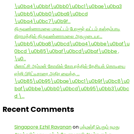
\u0ba4\u0bbf\u0bb0\u0bc1\u0bae\u0ba3
\u0bb5\u0bb0\u0ba9\u0bcd
\u0ba4\u0bc7\u0b9f…
திருவண்ணாமலை மாவட்டம் போளூர் வட்டம் கஸ்தம்பாடி
கிராமத்தில் திருவண்ணாமலை அகமுடையா…
\u0bb5\u0ba8\u0bcd\u0ba4\u0bbe\u0baf\u
0bcd \u0b85\u0baf\u0bcd\u0baf\u0bbe ,
\u0…
மீனாட்சி அம்மன் கோவில் கோபுரத்தில் தேசியக் கொடியை
ஏற்றி பிரிட்டிசாரை அதிர வைத்த …
\u0b85\u0b95\u0bae\u0bc1\u0b9f\u0bc8\u0
baf\u0bbe\u0bb0\u0bcd\u0b95\u0bb3\u0bc
d \…
Recent Comments
Singapore Ezhil Ravanan
on
பத்மஸ்ரீ பெறும் நமது