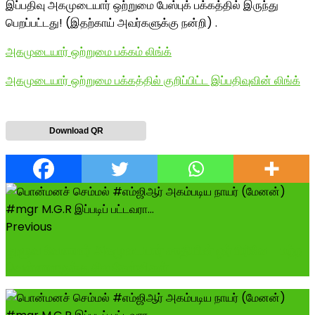
இப்பதிவு அகமுடையார் ஒற்றுமை பேஸ்புக் பக்கத்தில் இருந்து
பெறப்பட்டது! (இதற்காய் அவர்களுக்கு நன்றி) .
அகமுடையார் ஒற்றுமை பக்கம் லிங்க்
அகமுடையார் ஒற்றுமை பக்கத்தில் குறிப்பிட்ட இப்பதிவுவின் லிங்க்
Download QR
Previous
துளுவ வேளாளர் அகமுடையார் சாதியின் ஓர் பிரிவே - மற்ற
வெள்ளாளருக்கு சில கேள்விகள்