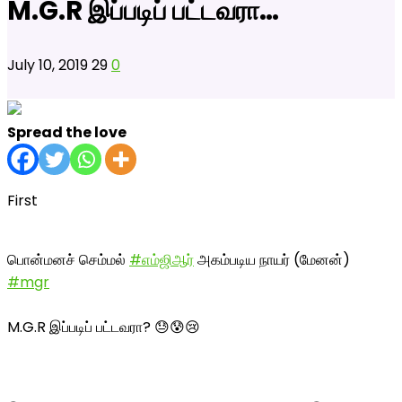
M.G.R இப்படிப் பட்டவரா…
July 10, 2019
29
0
Spread the love
First
பொன்மனச் செம்மல்
#எம்ஜிஆர்
அகம்படிய நாயர் (மேனன்)
#mgr
M.G.R இப்படிப் பட்டவரா? 😓😰😢