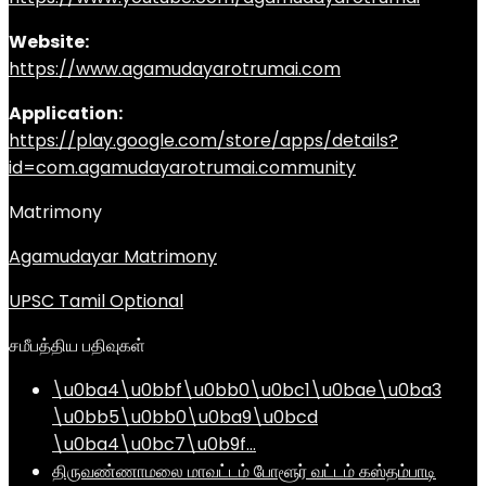
Website:
https://www.agamudayarotrumai.com
Application:
https://play.google.com/store/apps/details?
id=com.agamudayarotrumai.community
Matrimony
Agamudayar Matrimony
UPSC Tamil Optional
சமீபத்திய பதிவுகள்
\u0ba4\u0bbf\u0bb0\u0bc1\u0bae\u0ba3
\u0bb5\u0bb0\u0ba9\u0bcd
\u0ba4\u0bc7\u0b9f…
திருவண்ணாமலை மாவட்டம் போளூர் வட்டம் கஸ்தம்பாடி