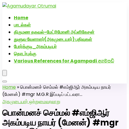
அகமுடையார் திருமண வரன்களுக்கு அகமுடையார்மேட்ரி-
பெண் வீட்டாருக்கு 100% இலவச திருமண சேவை! வாட்ஸப்
Home
எண்: 7200507629
பாடல்கள்
திருமண தகவல்-மேட்ரிமோனி அப்ளிகேசன்
துளுவ வேளாளர்(அகமுடையார்) பதிவுகள்
போர்க்குடி_அகம்படியர்
தொடர்புக்கு
Various References for Agampadi අගම්පඩි
Home
»
பொன்மனச் செம்மல் #எம்ஜிஆர் அகம்படிய நாயர்
(மேனன்) #mgr M.G.R இப்படிப் பட்டவரா…
அகமுடையார் ஒற்றுமை
வரலாறு
பொன்மனச் செம்மல் #எம்ஜிஆர்
அகம்படிய நாயர் (மேனன்) #mgr