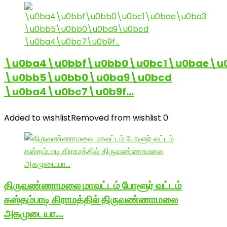
\u0ba4\u0bbf\u0bb0\u0bc1\u0bae\u
\u0bb5\u0bb0\u0ba9\u0bcd
\u0ba4\u0bc7\u0b9f…
Added to wishlist
Removed from wishlist
0
திருவண்ணாமலை மாவட்டம் போளூர் வட்டம்
கஸ்தம்பாடி கிராமத்தில் திருவண்ணாமலை
அகமுடையா…