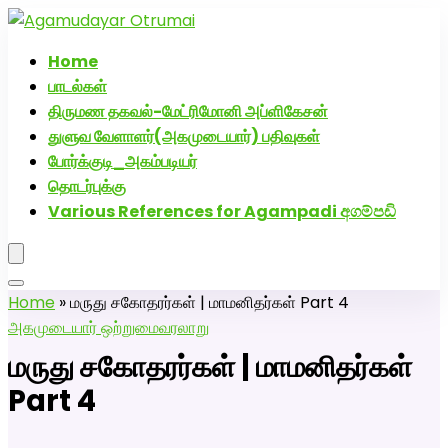
அகமுடையார் திருமண வரன்களுக்கு அகமுடையார்மேட்ரி-பெண்
வீட்டாருக்கு 100% இலவச திருமண சேவை! வாட்ஸப் எண்:
Home
7200507629
பாடல்கள்
திருமண தகவல்-மேட்ரிமோனி அப்ளிகேசன்
துளுவ வேளாளர்(அகமுடையார்) பதிவுகள்
போர்க்குடி_அகம்படியர்
தொடர்புக்கு
Various References for Agampadi අගම්පඩි
Home
»
மருது சகோதரர்கள் | மாமனிதர்கள் Part 4
அகமுடையார் ஒற்றுமை
வரலாறு
மருது சகோதரர்கள் | மாமனிதர்கள்
Part 4