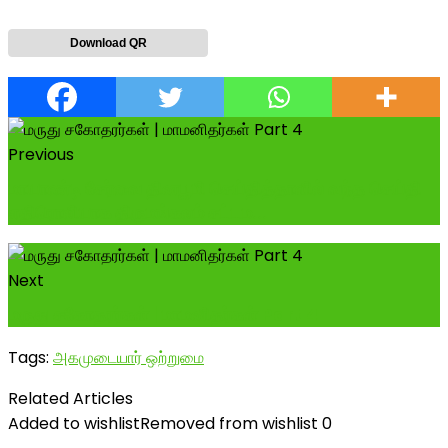
Download QR
Previous
மாயாண்டி சேர்வை தினபூமி செய்தித்தாளில் வந்த செய்தி
எதிரொலியாக திருமங்கலம் சட்டம...
Next
மருது சகோதரர்கள் | மாமனிதர்கள் Part 4
Tags:
அகமுடையார் ஒற்றுமை
Related Articles
Added to wishlist
Removed from wishlist
0