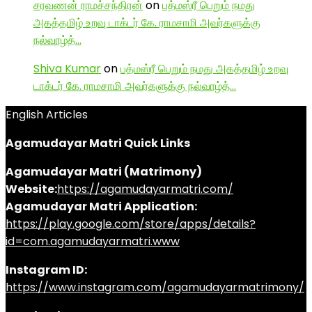
சரவணன் ராமச்சந்திரன்
on
பத்மஸ்ரீ பெறும் நமது
அகத்தமிழ் உறவு டாக்டர் கே. ராமசாமி அவர்களுக்கு
நல்வாழ்த்…
Shiva Kumar
on
பத்மஸ்ரீ பெறும் நமது அகத்தமிழ் உறவு
டாக்டர் கே. ராமசாமி அவர்களுக்கு நல்வாழ்த்…
English Articles
Agamudayar Matri Quick Links
Agamudayar Matri (Matrimony)
Website:
https://agamudayarmatri.com/
Agamudayar Matri Application:
https://play.google.com/store/apps/details?
id=com.agamudayarmatri.www
Instagram ID:
https://www.instagram.com/agamudayarmatrimony/