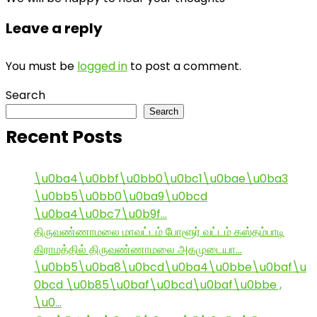
Leave a reply
You must be
logged in
to post a comment.
Search
Search
Recent Posts
\u0ba4\u0bbf\u0bb0\u0bc1\u0bae\u0ba3
\u0bb5\u0bb0\u0ba9\u0bcd
\u0ba4\u0bc7\u0b9f…
திருவண்ணாமலை மாவட்டம் போளூர் வட்டம் கஸ்தம்பாடி
கிராமத்தில் திருவண்ணாமலை அகமுடையா…
\u0bb5\u0ba8\u0bcd\u0ba4\u0bbe\u0baf\u
0bcd \u0b85\u0baf\u0bcd\u0baf\u0bbe ,
\u0…