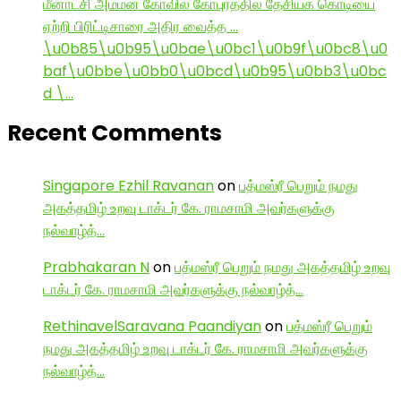
மீனாட்சி அம்மன் கோவில் கோபுரத்தில் தேசியக் கொடியை
ஏற்றி பிரிட்டிசாரை அதிர வைத்த …
\u0b85\u0b95\u0bae\u0bc1\u0b9f\u0bc8\u0
baf\u0bbe\u0bb0\u0bcd\u0b95\u0bb3\u0bc
d \…
Recent Comments
Singapore Ezhil Ravanan
on
பத்மஸ்ரீ பெறும் நமது
அகத்தமிழ் உறவு டாக்டர் கே. ராமசாமி அவர்களுக்கு
நல்வாழ்த்…
Prabhakaran N
on
பத்மஸ்ரீ பெறும் நமது அகத்தமிழ் உறவு
டாக்டர் கே. ராமசாமி அவர்களுக்கு நல்வாழ்த்…
RethinavelSaravana Paandiyan
on
பத்மஸ்ரீ பெறும்
நமது அகத்தமிழ் உறவு டாக்டர் கே. ராமசாமி அவர்களுக்கு
நல்வாழ்த்…