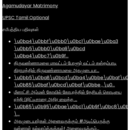
Agamudayar Matrimony
UPSC Tamil Optional
சமீபத்திய பதிவுகள்
\u0ba4\u0bbf\u0bb0\u0bc1\u0bae\u0ba3
\u0bb5\u0bb0\u0ba9\u0bcd
\u0ba4\u0bc7\u0b9f…
திருவண்ணாமலை மாவட்டம் போளூர் வட்டம் கஸ்தம்பாடி
கிராமத்தில் திருவண்ணாமலை அகமுடையா…
\u0bb5\u0ba8\u0bcd\u0ba4\u0bbe\u0baf\u0
\u0b85\u0baf\u0bcd\u0baf\u0bbe , \u0…
மீனாட்சி அம்மன் கோவில் கோபுரத்தில் தேசியக் கொடியை
ஏற்றி பிரிட்டிசாரை அதிர வைத்த …
\u0b85\u0b95\u0bae\u0bc1\u0b9f\u0bc8\u0b
\…
அகமுடையார்கள் அனைவருக்கும் #ஆடிப்பெருக்கு
நன்னாள் நல்வாழ்த்துக்கள்! அனைவருக்கும்…