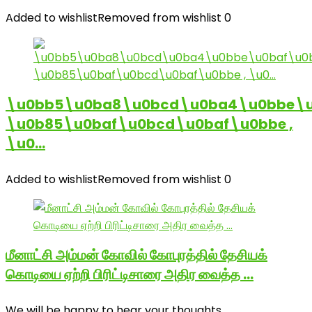
Added to wishlist
Removed from wishlist
0
\u0bb5\u0ba8\u0bcd\u0ba4\u0bbe\u
\u0b85\u0baf\u0bcd\u0baf\u0bbe ,
\u0…
Added to wishlist
Removed from wishlist
0
மீனாட்சி அம்மன் கோவில் கோபுரத்தில் தேசியக்
கொடியை ஏற்றி பிரிட்டிசாரை அதிர வைத்த …
We will be happy to hear your thoughts