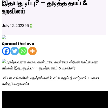
இதயதுடிப்பு? – துடித்த தாய் &
உறவினர்
July 12, 2023
16
0
Spread the love
பாப்பா! எங்களின் நெஞ்சங்களில் எப்போதும் நீ வாழ்வாய் ! உனை
என்றும் மறவோம்!