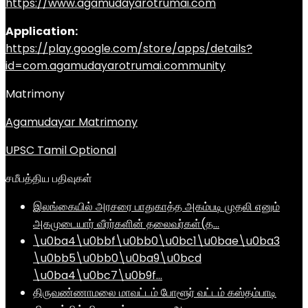
https://www.agamudayarotrumai.com
Application:
https://play.google.com/store/apps/details?
id=com.agamudayarotrumai.community
Matrimony
Agamudayar Matrimony
UPSC Tamil Optional
சமீபத்திய பதிவுகள்
இலங்கையில் அரசரை பாதுகாத்த அகம்படி முதலி எனும்
அகமுடையார் வீரர்களின் தலைவர்கள்(த…
\u0ba4\u0bbf\u0bb0\u0bc1\u0bae\u0ba3
\u0bb5\u0bb0\u0ba9\u0bcd
\u0ba4\u0bc7\u0b9f…
திருவண்ணாமலை மாவட்டம் போளூர் வட்டம் கஸ்தம்பாடி