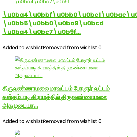
\u0ba4\u0bbf\u0bb0\u0bc1\u0bae\u
\u0bb5\u0bb0\u0ba9\u0bcd
\u0ba4\u0bc7\u0b9f…
Added to wishlist
Removed from wishlist
0
திருவண்ணாமலை மாவட்டம் போளூர் வட்டம்
கஸ்தம்பாடி கிராமத்தில் திருவண்ணாமலை
அகமுடையா…
Added to wishlist
Removed from wishlist
0