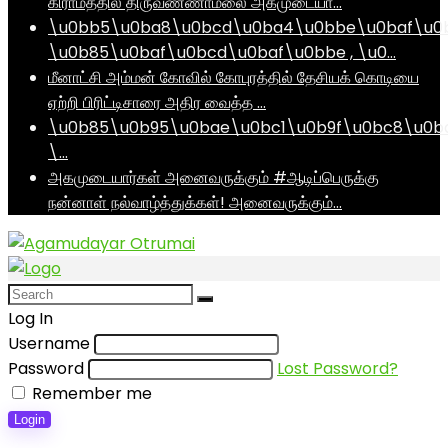
கிராமத்தில் திருவண்ணாமலை அகமுடையா…
\u0bb5\u0ba8\u0bcd\u0ba4\u0bbe\u0baf\u0
\u0b85\u0baf\u0bcd\u0baf\u0bbe , \u0…
மீனாட்சி அம்மன் கோவில் கோபுரத்தில் தேசியக் கொடியை
ஏற்றி பிரிட்டிசாரை அதிர வைத்த …
\u0b85\u0b95\u0bae\u0bc1\u0b9f\u0bc8\u0b
\…
அகமுடையார்கள் அனைவருக்கும் #ஆடிப்பெருக்கு
நன்னாள் நல்வாழ்த்துக்கள்! அனைவருக்கும்…
Log In
Username
Password
Lost Password?
Remember me
Login