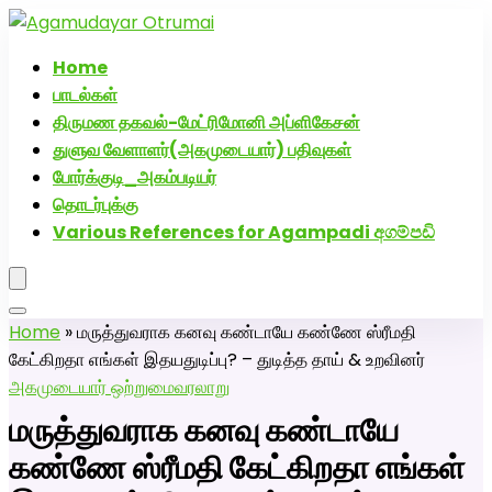
அகமுடையார் திருமண வரன்களுக்கு அகமுடையார்மேட்ரி-பெண்
வீட்டாருக்கு 100% இலவச திருமண சேவை! வாட்ஸப் எண்:
Home
7200507629
பாடல்கள்
திருமண தகவல்-மேட்ரிமோனி அப்ளிகேசன்
துளுவ வேளாளர்(அகமுடையார்) பதிவுகள்
போர்க்குடி_அகம்படியர்
தொடர்புக்கு
Various References for Agampadi අගම්පඩි
Home
»
மருத்துவராக கனவு கண்டாயே கண்ணே ஸ்ரீமதி
கேட்கிறதா எங்கள் இதயதுடிப்பு? – துடித்த தாய் & உறவினர்
அகமுடையார் ஒற்றுமை
வரலாறு
மருத்துவராக கனவு கண்டாயே
கண்ணே ஸ்ரீமதி கேட்கிறதா எங்கள்