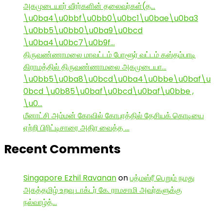
அகமுடையார் வீரர்களின் தலைவர்கள்(த…
\u0ba4\u0bbf\u0bb0\u0bc1\u0bae\u0ba3
\u0bb5\u0bb0\u0ba9\u0bcd
\u0ba4\u0bc7\u0b9f…
திருவண்ணாமலை மாவட்டம் போளூர் வட்டம் கஸ்தம்பாடி
கிராமத்தில் திருவண்ணாமலை அகமுடையா…
\u0bb5\u0ba8\u0bcd\u0ba4\u0bbe\u0baf\u
0bcd \u0b85\u0baf\u0bcd\u0baf\u0bbe ,
\u0…
மீனாட்சி அம்மன் கோவில் கோபுரத்தில் தேசியக் கொடியை
ஏற்றி பிரிட்டிசாரை அதிர வைத்த …
Recent Comments
Singapore Ezhil Ravanan
on
பத்மஸ்ரீ பெறும் நமது
அகத்தமிழ் உறவு டாக்டர் கே. ராமசாமி அவர்களுக்கு
நல்வாழ்த்…