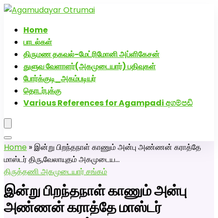
அகமுடையார் திருமண வரன்களுக்கு அகமுடையார்மேட்ரி-
பெண் வீட்டாருக்கு 100% இலவச திருமண சேவை! வாட்ஸப்
Home
எண்: 7200507629
பாடல்கள்
திருமண தகவல்-மேட்ரிமோனி அப்ளிகேசன்
துளுவ வேளாளர்(அகமுடையார்) பதிவுகள்
போர்க்குடி_அகம்படியர்
தொடர்புக்கு
Various References for Agampadi අගම්පඩි
Home
»
இன்று பிறந்தநாள் காணும் அன்பு அண்ணன் கராத்தே
மாஸ்டர் திரு,வேலாயுதம் அகமுடைய…
திருத்தணி அகமுடையார் சங்கம்
இன்று பிறந்தநாள் காணும் அன்பு
அண்ணன் கராத்தே மாஸ்டர்