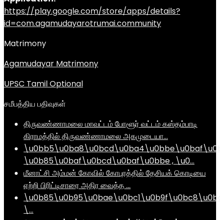
https://play.google.com/store/apps/details?
id=com.agamudayarotrumai.community
Matrimony
Agamudayar Matrimony
UPSC Tamil Optional
சமீபத்திய பதிவுகள்
திருவண்ணாமலை மாவட்டம் போளூர் வட்டம் கஸ்தம்பாடி
கிராமத்தில் திருவண்ணாமலை அகமுடையா…
\u0bb5\u0ba8\u0bcd\u0ba4\u0bbe\u0baf\u0
\u0b85\u0baf\u0bcd\u0baf\u0bbe , \u0…
மீனாட்சி அம்மன் கோவில் கோபுரத்தில் தேசியக் கொடியை
ஏற்றி பிரிட்டிசாரை அதிர வைத்த …
\u0b85\u0b95\u0bae\u0bc1\u0b9f\u0bc8\u0b
\…