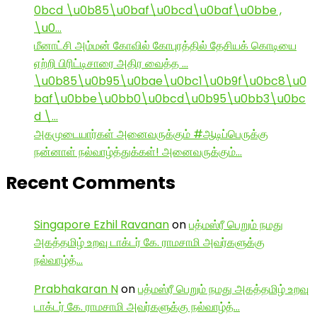
0bcd \u0b85\u0baf\u0bcd\u0baf\u0bbe ,
\u0…
மீனாட்சி அம்மன் கோவில் கோபுரத்தில் தேசியக் கொடியை
ஏற்றி பிரிட்டிசாரை அதிர வைத்த …
\u0b85\u0b95\u0bae\u0bc1\u0b9f\u0bc8\u0
baf\u0bbe\u0bb0\u0bcd\u0b95\u0bb3\u0bc
d \…
அகமுடையார்கள் அனைவருக்கும் #ஆடிப்பெருக்கு
நன்னாள் நல்வாழ்த்துக்கள்! அனைவருக்கும்…
Recent Comments
Singapore Ezhil Ravanan
on
பத்மஸ்ரீ பெறும் நமது
அகத்தமிழ் உறவு டாக்டர் கே. ராமசாமி அவர்களுக்கு
நல்வாழ்த்…
Prabhakaran N
on
பத்மஸ்ரீ பெறும் நமது அகத்தமிழ் உறவு
டாக்டர் கே. ராமசாமி அவர்களுக்கு நல்வாழ்த்…