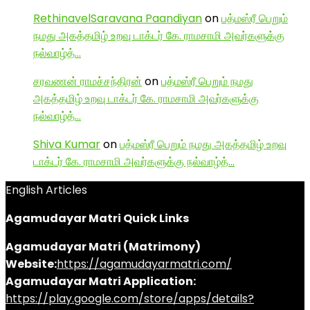
RethinavelSaravana Paandiyan
on
பத்மஸ்ரீ பெறும்
நமது அகத்தமிழ் உறவு டாக்டர் கே. ராமசாமி அவர்களுக்கு
நல்வாழ்த்…
சரவணன் ராமச்சந்திரன்
on
பத்மஸ்ரீ பெறும் நமது
அகத்தமிழ் உறவு டாக்டர் கே. ராமசாமி அவர்களுக்கு
நல்வாழ்த்…
Shiva Kumar
on
பத்மஸ்ரீ பெறும் நமது அகத்தமிழ் உறவு
டாக்டர் கே. ராமசாமி அவர்களுக்கு நல்வாழ்த்…
English Articles
Agamudayar Matri Quick Links
Agamudayar Matri (Matrimony)
Website:
https://agamudayarmatri.com/
Agamudayar Matri Application:
https://play.google.com/store/apps/details?