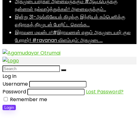
அகமுடையார்கள் அனைவருக்கும் #ஆடிப்பெருக்கு
நன்னாள் நல்வாழ்த்துக்கள்! அனைவருக்கும்…
இன்று 31-ஆங்கிலேயக் கிழக்கு இந்தியக் கம்பெனிக்கு
எதிராகத் தீரமுடன் போரிட்ட கொங்க…
இராவண மவன்டா!#இராவணன் எனும் அகமுடையார் குல
பேரரசர்! #ravanan விளம்பரம்: அகமுடை…
Log In
Username
Password
Lost Password?
Remember me
Login