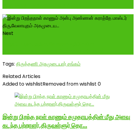
சந்து தெரு , ஒருங்கிணைந்த அகமுட...
Next
வேலூர் மாநகரத்தின் வேங்கை எதிரிகளின்
சிம்மசொப்பனம்... எங்கள் அண்ணன் சசி குமார்...
Tags:
திருத்தணி அகமுடையார் சங்கம்
Related Articles
Added to wishlist
Removed from wishlist
0
இன்று பிறந்த நாள் காணும் சமுதாயத்தின் மீது அளவு
கடந்த பற்றாளர்,திருவள்ளுர் தொ…