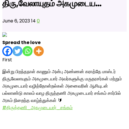
திரு,வேலாயுதம் அகமுடைய…
June 6, 2023
14
0
Spread the love
First
இன்று பிறந்தநாள் காணும் அன்பு அண்ணன் கராத்தே மாஸ்டர்
திரு,வேலாயுதம் அகமுடையார் அவர்களுக்கு மருதரசர்கள் மற்றும்
அகமுடையார் வழித்தோன்றல்கள் அனைவரின் ஆசியுடன்
பல்லாண்டு காலம் வாழ திருத்தணி அகமுடையார் சங்கம் சார்பில்
அகம் நிறைந்த வாழ்த்துக்கள் 🔰
#திருத்தணி_அகமுடையார்_சங்கம்