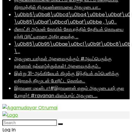
கிராமத்தில் திருவண்ணாமலை அகமுடையா…
\u0bb5\u0ba8\u0bcd\u0ba4\u0bbe\u0baf\u0
\u0b85\u0baf\u0bcd\u0baf\u0bbe , \u0…
மீனாட்சி அம்மன் கோவில் கோபுரத்தில் தேசியக் கொடியை
ஏற்றி பிரிட்டிசாரை அதிர வைத்த …
\u0b85\u0b95\u0bae\u0bc1\u0b9f\u0bc8\u0b
\…
அகமுடையார்கள் அனைவருக்கும் #ஆடிப்பெருக்கு
நன்னாள் நல்வாழ்த்துக்கள்! அனைவருக்கும்…
இன்று 31-ஆங்கிலேயக் கிழக்கு இந்தியக் கம்பெனிக்கு
எதிராகத் தீரமுடன் போரிட்ட கொங்க…
இராவண மவன்டா!#இராவணன் எனும் அகமுடையார் குல
பேரரசர்! #ravanan விளம்பரம்: அகமுடை…
Log In