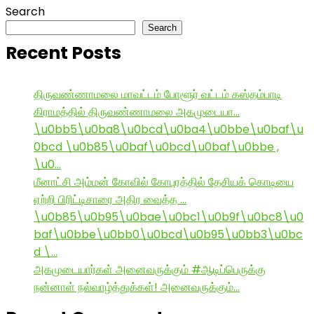
Search
Search
Recent Posts
திருவண்ணாமலை மாவட்டம் போளூர் வட்டம் கஸ்தம்பாடி
கிராமத்தில் திருவண்ணாமலை அகமுடையா…
\u0bb5\u0ba8\u0bcd\u0ba4\u0bbe\u0baf\u
0bcd \u0b85\u0baf\u0bcd\u0baf\u0bbe ,
\u0…
மீனாட்சி அம்மன் கோவில் கோபுரத்தில் தேசியக் கொடியை
ஏற்றி பிரிட்டிசாரை அதிர வைத்த …
\u0b85\u0b95\u0bae\u0bc1\u0b9f\u0bc8\u0
baf\u0bbe\u0bb0\u0bcd\u0b95\u0bb3\u0bc
d \…
அகமுடையார்கள் அனைவருக்கும் #ஆடிப்பெருக்கு
நன்னாள் நல்வாழ்த்துக்கள்! அனைவருக்கும்…