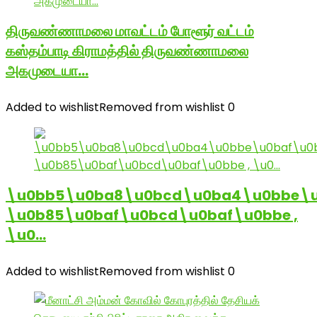
திருவண்ணாமலை மாவட்டம் போளூர் வட்டம்
கஸ்தம்பாடி கிராமத்தில் திருவண்ணாமலை
அகமுடையா…
Added to wishlist
Removed from wishlist
0
\u0bb5\u0ba8\u0bcd\u0ba4\u0bbe\u
\u0b85\u0baf\u0bcd\u0baf\u0bbe ,
\u0…
Added to wishlist
Removed from wishlist
0