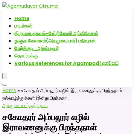
அகமுடையார் திருமண வரன்களுக்கு அகமுடையார்மேட்ரி-பெண்
திருமண சேவை! வாட்ஸப் எண்: 72005
Home
பாடல்கள்
திருமண தகவல்-மேட்ரிமோனி அப்ளிகேசன்
துளுவ வேளாளர்(அகமுடையார்) பதிவுகள்
போர்க்குடி_அகம்படியர்
தொடர்புக்கு
Various References for Agampadi අගම්පඩි
Home
»
சகோதரர் அம்பலூர் எழில் இராவணனுக்கு பிறந்தநாள்
நல்வாழ்த்துக்கள் இன்று பிறந்தநா…
அகமுடையார் ஒற்றுமை
சகோதரர் அம்பலூர் எழில்
இராவணனுக்கு பிறந்தநாள்