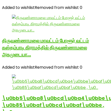
Added to wishlist
Removed from wishlist
0
திருவண்ணாமலை மாவட்டம் போளூர் வட்டம்
கஸ்தம்பாடி கிராமத்தில் திருவண்ணாமலை
அகமுடையா…
Added to wishlist
Removed from wishlist
0
\u0bb5\u0ba8\u0bcd\u0ba4\u0bbe\u
\u0b85\u0baf\u0bcd\u0baf\u0bbe ,