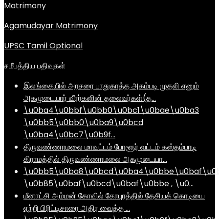
Matrimony
Agamudayar Matrimony
UPSC Tamil Optional
சமீபத்திய பதிவுகள்
இலங்கையில் அரசரை பாதுகாத்த அகம்படி முதலி எனும்
அகமுடையார் வீரர்களின் தலைவர்கள்(த…
\u0ba4\u0bbf\u0bb0\u0bc1\u0bae\u0ba3
\u0bb5\u0bb0\u0ba9\u0bcd
\u0ba4\u0bc7\u0b9f…
திருவண்ணாமலை மாவட்டம் போளூர் வட்டம் கஸ்தம்பாடி
கிராமத்தில் திருவண்ணாமலை அகமுடையா…
\u0bb5\u0ba8\u0bcd\u0ba4\u0bbe\u0baf\u0
\u0b85\u0baf\u0bcd\u0baf\u0bbe , \u0…
மீனாட்சி அம்மன் கோவில் கோபுரத்தில் தேசியக் கொடியை
ஏற்றி பிரிட்டிசாரை அதிர வைத்த …