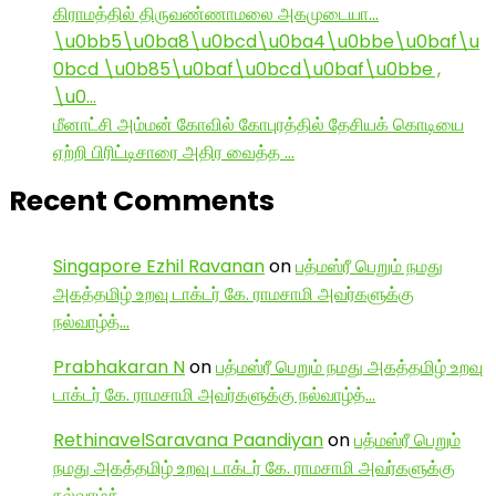
கிராமத்தில் திருவண்ணாமலை அகமுடையா…
\u0bb5\u0ba8\u0bcd\u0ba4\u0bbe\u0baf\u
0bcd \u0b85\u0baf\u0bcd\u0baf\u0bbe ,
\u0…
மீனாட்சி அம்மன் கோவில் கோபுரத்தில் தேசியக் கொடியை
ஏற்றி பிரிட்டிசாரை அதிர வைத்த …
Recent Comments
Singapore Ezhil Ravanan
on
பத்மஸ்ரீ பெறும் நமது
அகத்தமிழ் உறவு டாக்டர் கே. ராமசாமி அவர்களுக்கு
நல்வாழ்த்…
Prabhakaran N
on
பத்மஸ்ரீ பெறும் நமது அகத்தமிழ் உறவு
டாக்டர் கே. ராமசாமி அவர்களுக்கு நல்வாழ்த்…
RethinavelSaravana Paandiyan
on
பத்மஸ்ரீ பெறும்
நமது அகத்தமிழ் உறவு டாக்டர் கே. ராமசாமி அவர்களுக்கு
நல்வாழ்த்…