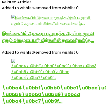
Related Articles
Added to wishlist
Removed from wishlist
0
இலங்கையில் அரசரை பாதுகாத்த அகம்படி முதலி
எனும் அகமுடையார் வீரர்களின் தலைவர்கள்(த…
Added to wishlist
Removed from wishlist
0
\u0ba4\u0bbf\u0bb0\u0bc1\u0bae\u
\u0bb5\u0bb0\u0ba9\u0bcd
\u0ba4\u0bc7\u0b9f…