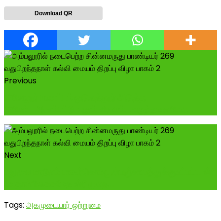
Download QR
Previous
#வேலூர் மாவட்டம் ஒடுகத்தூர் அடுத்த
#மேல்_அரசம்பட்டு எனும் கிராமம்...உருத்தான போர...
Next
புதுவை மாநிலம் பாகூர்கொம்யூன்பஞ்சாயத்துக்குஉட்பட்ட ஸ்ரீ
வேதாம்பிகைசமேத ஸ்ரீ மூலந...
Tags:
அகமுடையார் ஒற்றுமை