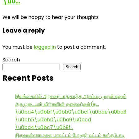
\u0…
We will be happy to hear your thoughts
Leave a reply
You must be
logged in
to post a comment.
Search
Search
Recent Posts
இலங்கையில் அரசரை பாதுகாத்த அகம்படி முதலி எனும்
அகமுடையார் வீரர்களின் தலைவர்கள்(த…
\u0ba4\u0bbf\u0bb0\u0bc1\u0bae\u0ba3
\u0bb5\u0bb0\u0ba9\u0bcd
\u0ba4\u0bc7\u0b9f…
திருவண்ணாமலை மாவட்டம் போளூர் வட்டம் கஸ்தம்பாடி