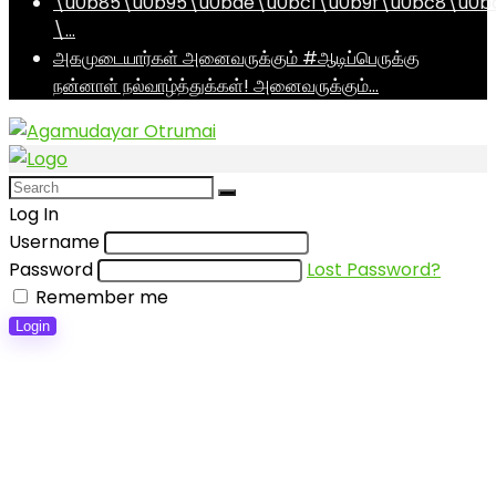
\u0b85\u0b95\u0bae\u0bc1\u0b9f\u0bc8\u0b
\…
அகமுடையார்கள் அனைவருக்கும் #ஆடிப்பெருக்கு
நன்னாள் நல்வாழ்த்துக்கள்! அனைவருக்கும்…
Log In
Username
Password
Lost Password?
Remember me
Login