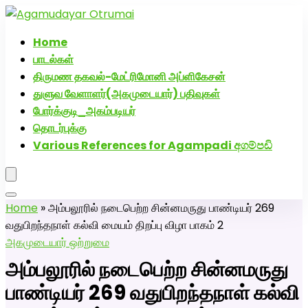
அகமுடையார் திருமண வரன்களுக்கு அகமுடையார்மேட்ரி-பெண்
வீட்டாருக்கு 100% இலவச திருமண சேவை! வாட்ஸப் எண்:
Home
7200507629
பாடல்கள்
திருமண தகவல்-மேட்ரிமோனி அப்ளிகேசன்
துளுவ வேளாளர்(அகமுடையார்) பதிவுகள்
போர்க்குடி_அகம்படியர்
தொடர்புக்கு
Various References for Agampadi අගම්පඩි
Home
»
அம்பலூரில் நடைபெற்ற சின்னமருது பாண்டியர் 269
வதுபிறந்தநாள் கல்வி மையம் திறப்பு விழா பாகம் 2
அகமுடையார் ஒற்றுமை
அம்பலூரில் நடைபெற்ற சின்னமருது
பாண்டியர் 269 வதுபிறந்தநாள் கல்வி