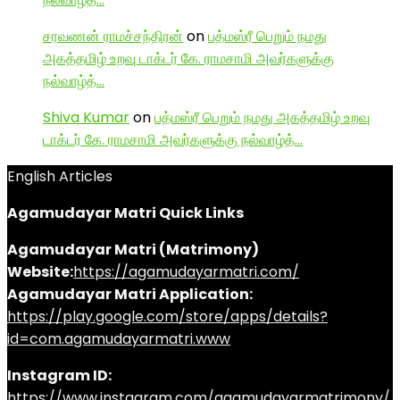
சரவணன் ராமச்சந்திரன்
on
பத்மஸ்ரீ பெறும் நமது
அகத்தமிழ் உறவு டாக்டர் கே. ராமசாமி அவர்களுக்கு
நல்வாழ்த்…
Shiva Kumar
on
பத்மஸ்ரீ பெறும் நமது அகத்தமிழ் உறவு
டாக்டர் கே. ராமசாமி அவர்களுக்கு நல்வாழ்த்…
English Articles
Agamudayar Matri Quick Links
Agamudayar Matri (Matrimony)
Website:
https://agamudayarmatri.com/
Agamudayar Matri Application:
https://play.google.com/store/apps/details?
id=com.agamudayarmatri.www
Instagram ID:
https://www.instagram.com/agamudayarmatrimony/