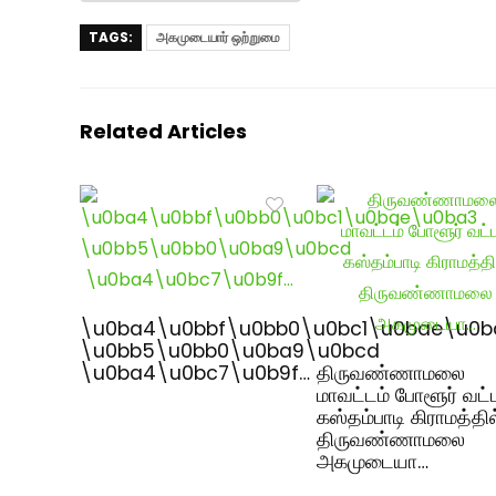
TAGS:
அகமுடையார் ஒற்றுமை
Related Articles
\u0ba4\u0bbf\u0bb0\u0bc1\u0bae\u0b
\u0bb5\u0bb0\u0ba9\u0bcd
\u0ba4\u0bc7\u0b9f…
திருவண்ணாமலை
மாவட்டம் போளூர் வட்
கஸ்தம்பாடி கிராமத்தில
திருவண்ணாமலை
அகமுடையா…