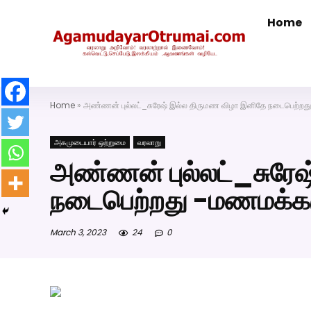
Home
அகமுடையார் திருமண வரன்களுக்கு அகமுடையார்மேட்ரி-ப
Home
»
அண்ணன் புல்லட்_சுரேஷ் இல்ல திருமண விழா இனிதே நடைபெற்றது 
அகமுடையார் ஒற்றுமை
வரலாறு
அண்ணன் புல்லட்_சுரே
நடைபெற்றது -மணமக்களு
March 3, 2023
24
0