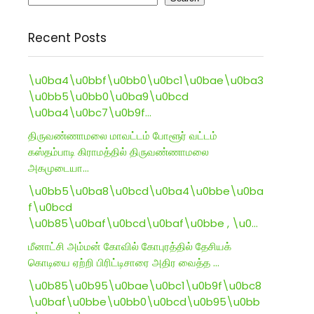
Recent Posts
\u0ba4\u0bbf\u0bb0\u0bc1\u0bae\u0ba3
\u0bb5\u0bb0\u0ba9\u0bcd
\u0ba4\u0bc7\u0b9f…
திருவண்ணாமலை மாவட்டம் போளூர் வட்டம்
கஸ்தம்பாடி கிராமத்தில் திருவண்ணாமலை
அகமுடையா…
\u0bb5\u0ba8\u0bcd\u0ba4\u0bbe\u0ba
f\u0bcd
\u0b85\u0baf\u0bcd\u0baf\u0bbe , \u0…
மீனாட்சி அம்மன் கோவில் கோபுரத்தில் தேசியக்
கொடியை ஏற்றி பிரிட்டிசாரை அதிர வைத்த …
\u0b85\u0b95\u0bae\u0bc1\u0b9f\u0bc8
\u0baf\u0bbe\u0bb0\u0bcd\u0b95\u0bb