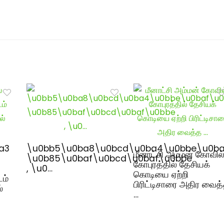
a3
\u0bb5\u0ba8\u0bcd\u0ba4\u0bbe\u0ba
மீனாட்சி அம்மன் கோவில
\u0b85\u0baf\u0bcd\u0baf\u0bbe
கோபுரத்தில் தேசியக்
, \u0…
கொடியை ஏற்றி
டம்
பிரிட்டிசாரை அதிர வைத
்
…