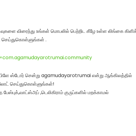
ிவுகளை விரைந்து உங்கள் மொபலில் பெற்றிட கீழே உள்ள லிங்கை கிளிக
 செய்துகொள்ளுங்கள் .
?id=com.agamudayarotrumai.community
ள் பிளே ஸ்டோர் சென்று agamudayarotrumai என்று ஆங்கிலத்தில்
ோட் செய்துகொள்ளுங்கள்!
ேஸ்புக்,வாட்ஸ்அப் ,டெலிகிராம் குருப்களில் மறக்காமல்