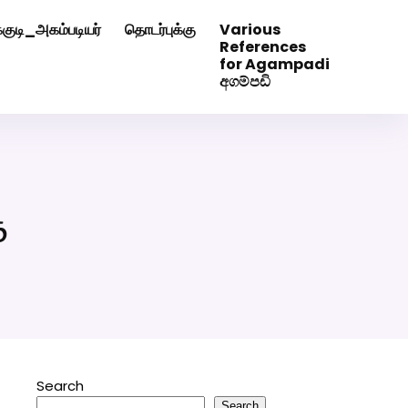
்குடி_அகம்படியர்
தொடர்புக்கு
Various
0507629
Click Here to Download Matrimony App
References
for Agampadi
අගම්පඩි
ே
Search
Search