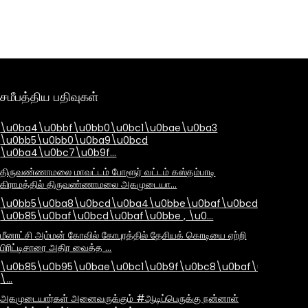
சமீபத்திய பதிவுகள்
\u0ba4\u0bbf\u0bb0\u0bc1\u0bae\u0ba3
\u0bb5\u0bb0\u0ba9\u0bcd
\u0ba4\u0bc7\u0b9f…
திருவண்ணாமலை மாவட்டம் போளூர் வட்டம் கஸ்தம்பாடி
கிராமத்தில் திருவண்ணாமலை அகமுடையா…
\u0bb5\u0ba8\u0bcd\u0ba4\u0bbe\u0baf\u0bcd
\u0b85\u0baf\u0bcd\u0baf\u0bbe , \u0…
மீனாட்சி அம்மன் கோவில் கோபுரத்தில் தேசியக் கொடியை ஏற்றி
பிரிட்டிசாரை அதிர வைத்த …
\u0b85\u0b95\u0bae\u0bc1\u0b9f\u0bc8\u0baf\u0bbe\u
\…
அகமுடையார்கள் அனைவருக்கும் #ஆடிப்பெருக்கு நன்னாள்