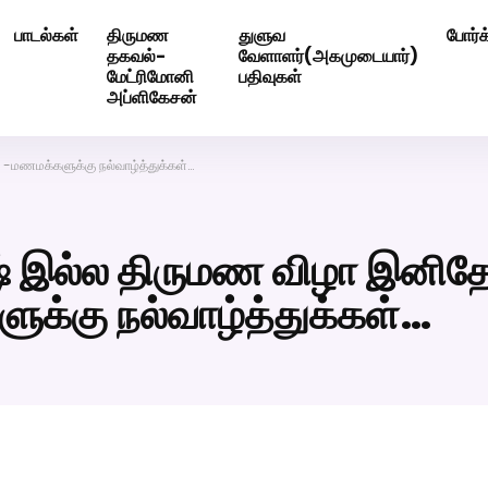
பாடல்கள்
திருமண
துளுவ
போர்க
ெண் வீட்டாருக்கு 100% இலவச திருமண சேவை! வாட்ஸப் எண்: 720
தகவல்-
வேளாளர்(அகமுடையார்)
மேட்ரிமோனி
பதிவுகள்
அப்ளிகேசன்
-மணமக்களுக்கு நல்வாழ்த்துக்கள்…
ஷ் இல்ல திருமண விழா இனித
க்கு நல்வாழ்த்துக்கள்…