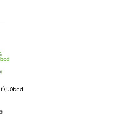
f\u0bcd
்
்த