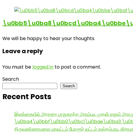
\u0bb5\u0ba8\u0bcd\u0ba4\u0bbe\u0
We will be happy to hear your thoughts
Leave a reply
You must be
logged in
to post a comment.
Search
Search
Recent Posts
இலங்கையில் அரசரை பாதுகாத்த அகம்படி முதலி எனும் அகமு
\u0ba4\u0bbf\u0bb0\u0bc1\u0bae\u0ba3 \u0
திருவண்ணாமலை மாவட்டம் போளூர் வட்டம் கஸ்தம்பாடி கி