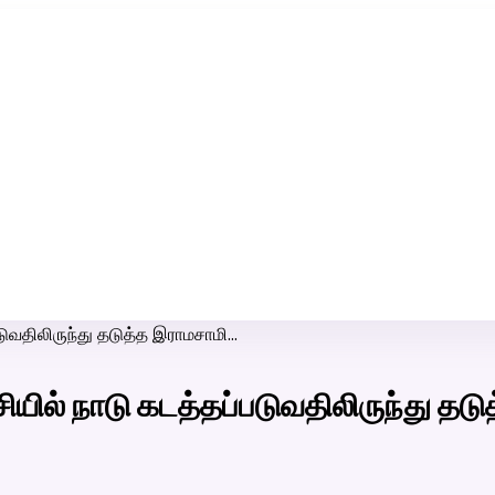
ரி-பெண் வீட்டாருக்கு 100% இலவச திருமண சேவை! வாட்ஸப் எண்:
7200507629
டுவதிலிருந்து தடுத்த இராமசாமி…
யில் நாடு கடத்தப்படுவதிலிருந்து தட