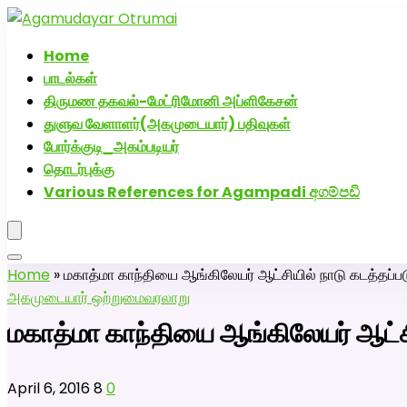
அகமுடையார் திருமண வரன்களுக்கு அகமுடையார்மேட்
Home
பாடல்கள்
திருமண தகவல்-மேட்ரிமோனி அப்ளிகேசன்
துளுவ வேளாளர்(அகமுடையார்) பதிவுகள்
போர்க்குடி_அகம்படியர்
தொடர்புக்கு
Various References for Agampadi අගම්පඩි
Home
»
மகாத்மா காந்தியை ஆங்கிலேயர் ஆட்சியில் நாடு கடத்தப்ப
அகமுடையார் ஒற்றுமை
வரலாறு
மகாத்மா காந்தியை ஆங்கிலேயர் ஆட்சி
April 6, 2016
8
0