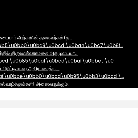
டையார் வீரர்களின் தலைவர்கள்(த…
bb5\u0bb0\u0ba9\u0bcd \u0ba4\u0bc7\u0b9f…
ராமத்தில் திருவண்ணாமலை அகமுடையா…
d \u0b85\u0baf\u0bcd\u0baf\u0bbe , \u0…
ி பிரிட்டிசாரை அதிர வைத்த …
af\u0bbe\u0bb0\u0bcd\u0b95\u0bb3\u0bcd \…
ல்வாழ்த்துக்கள்! அனைவருக்கும்…