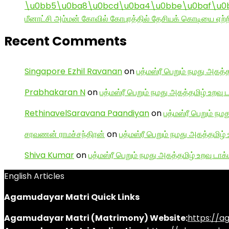
\u0bb5\u0ba8\u0bcd\u0ba4\u0bbe\u0baf\u0bc
மீனாட்சி அம்மன் கோவில் கோபுரத்தில் தேசியக் கொடியை ஏற்ற
Recent Comments
Singapore Ezhil Ravanan
on
பத்மஸ்ரீ பெறும் நமது அகத்த
Prabhakaran N
on
பத்மஸ்ரீ பெறும் நமது அகத்தமிழ் உறவு 
RethinavelSaravana Paandiyan
on
பத்மஸ்ரீ பெறும் நம
சரவணன் ராமச்சந்திரன்
on
பத்மஸ்ரீ பெறும் நமது அகத்தமிழ் 
Shiva Kumar
on
பத்மஸ்ரீ பெறும் நமது அகத்தமிழ் உறவு டாக்
English Articles
Agamudayar Matri Quick Links
Agamudayar Matri (Matrimony) Website:
https://