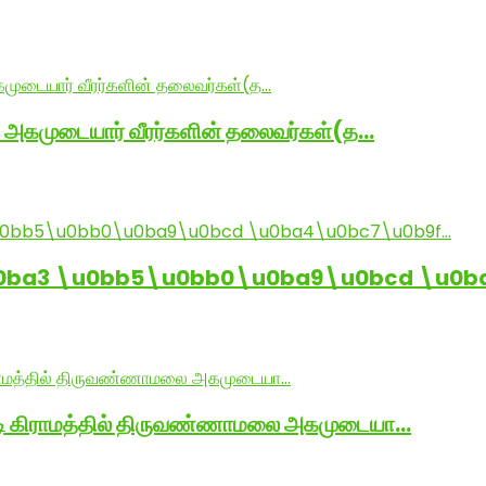
் அகமுடையார் வீரர்களின் தலைவர்கள்(த…
0ba3 \u0bb5\u0bb0\u0ba9\u0bcd \u0b
ாடி கிராமத்தில் திருவண்ணாமலை அகமுடையா…