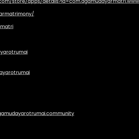
e.com/store/apps/details?id=com.agamudayarmatri.www
armatrimony/
matri
yarotrumai
ayarotrumai
.agamudayarotrumai.community