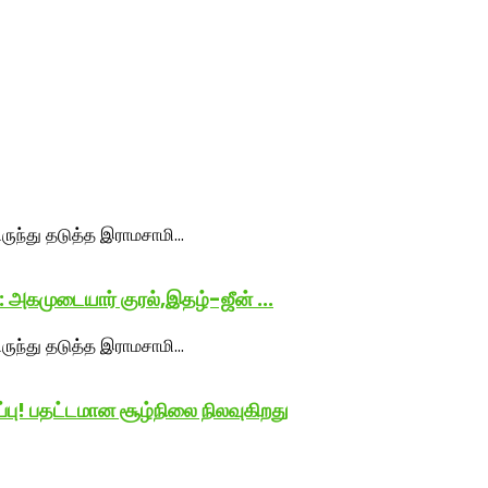
அகமுடையார் குரல்,இதழ்-ஜீன் ...
்பு! பதட்டமான சூழ்நிலை நிலவுகிறது