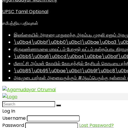
UPSC Tamil Optional
சமீபத்திய பதிவுகள்
இலங்கையில் அரசரை பாதுகாத்த அகம்படி முதலி எனும் அகமு
\u0ba4\u0bbf\u0bb0\u0bc1\u0bae\u0ba3 \u0
திருவண்ணாமலை மாவட்டம் போளூர் வட்டம் கஸ்தம்பாடி கி
\u0bb5\u0ba8\u0bcd\u0ba4\u0bbe\u0baf\u0bc
மீனாட்சி அம்மன் கோவில் கோபுரத்தில் தேசியக் கொடியை ஏற்ற
\u0b85\u0b95\u0bae\u0bc1\u0b9f\u0bc8\u0b
அகமுடையார்கள் அனைவருக்கும் #ஆடிப்பெருக்கு நன்னாள் ந
Log In
Username
Password
Lost Password?