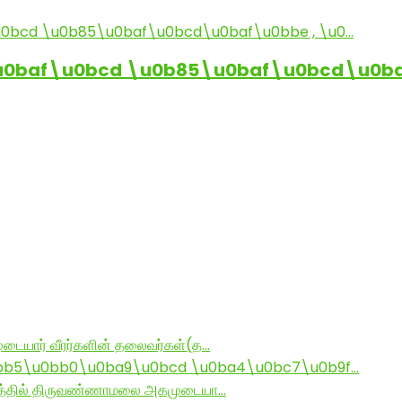
baf\u0bcd \u0b85\u0baf\u0bcd\u0baf
டையார் வீரர்களின் தலைவர்கள்(த…
bb5\u0bb0\u0ba9\u0bcd \u0ba4\u0bc7\u0b9f…
ராமத்தில் திருவண்ணாமலை அகமுடையா…