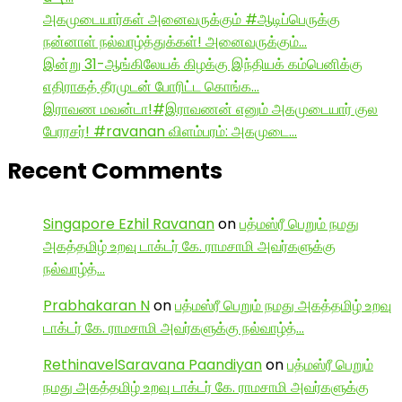
அகமுடையார்கள் அனைவருக்கும் #ஆடிப்பெருக்கு
நன்னாள் நல்வாழ்த்துக்கள்! அனைவருக்கும்…
இன்று 31-ஆங்கிலேயக் கிழக்கு இந்தியக் கம்பெனிக்கு
எதிராகத் தீரமுடன் போரிட்ட கொங்க…
இராவண மவன்டா!#இராவணன் எனும் அகமுடையார் குல
பேரரசர்! #ravanan விளம்பரம்: அகமுடை…
Recent Comments
Singapore Ezhil Ravanan
on
பத்மஸ்ரீ பெறும் நமது
அகத்தமிழ் உறவு டாக்டர் கே. ராமசாமி அவர்களுக்கு
நல்வாழ்த்…
Prabhakaran N
on
பத்மஸ்ரீ பெறும் நமது அகத்தமிழ் உறவு
டாக்டர் கே. ராமசாமி அவர்களுக்கு நல்வாழ்த்…
RethinavelSaravana Paandiyan
on
பத்மஸ்ரீ பெறும்
நமது அகத்தமிழ் உறவு டாக்டர் கே. ராமசாமி அவர்களுக்கு