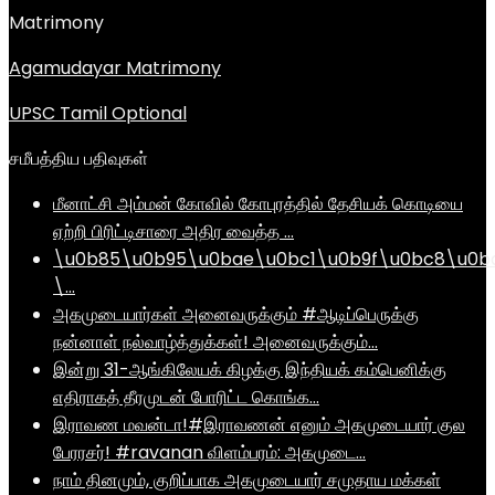
Matrimony
Agamudayar Matrimony
UPSC Tamil Optional
சமீபத்திய பதிவுகள்
மீனாட்சி அம்மன் கோவில் கோபுரத்தில் தேசியக் கொடியை
ஏற்றி பிரிட்டிசாரை அதிர வைத்த …
\u0b85\u0b95\u0bae\u0bc1\u0b9f\u0bc8\u0b
\…
அகமுடையார்கள் அனைவருக்கும் #ஆடிப்பெருக்கு
நன்னாள் நல்வாழ்த்துக்கள்! அனைவருக்கும்…
இன்று 31-ஆங்கிலேயக் கிழக்கு இந்தியக் கம்பெனிக்கு
எதிராகத் தீரமுடன் போரிட்ட கொங்க…
இராவண மவன்டா!#இராவணன் எனும் அகமுடையார் குல
பேரரசர்! #ravanan விளம்பரம்: அகமுடை…
நாம் தினமும், குறிப்பாக அகமுடையார் சமுதாய மக்கள்