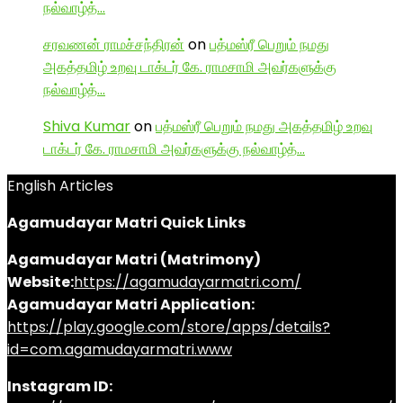
நல்வாழ்த்…
சரவணன் ராமச்சந்திரன்
on
பத்மஸ்ரீ பெறும் நமது
அகத்தமிழ் உறவு டாக்டர் கே. ராமசாமி அவர்களுக்கு
நல்வாழ்த்…
Shiva Kumar
on
பத்மஸ்ரீ பெறும் நமது அகத்தமிழ் உறவு
டாக்டர் கே. ராமசாமி அவர்களுக்கு நல்வாழ்த்…
English Articles
Agamudayar Matri Quick Links
Agamudayar Matri (Matrimony)
Website:
https://agamudayarmatri.com/
Agamudayar Matri Application:
https://play.google.com/store/apps/details?
id=com.agamudayarmatri.www
Instagram ID: