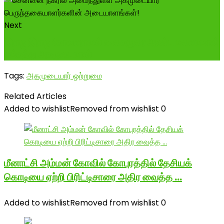
Next
இராஜ இராஜ கோவலராயன் கூகையூரை ஆண்ட மலையமான்
வம்சத்து அகமுடையான்
Tags:
அகமுடையார் ஒற்றுமை
Related Articles
Added to wishlist
Removed from wishlist
0
மீனாட்சி அம்மன் கோவில் கோபுரத்தில் தேசியக்
கொடியை ஏற்றி பிரிட்டிசாரை அதிர வைத்த …
Added to wishlist
Removed from wishlist
0