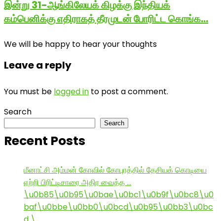
இன்று 31-ஆங்கிலேயக் கிழக்கு இந்தியக்
கம்பெனிக்கு எதிராகத் தீரமுடன் போரிட்ட கொங்க…
We will be happy to hear your thoughts
Leave a reply
You must be
logged in
to post a comment.
Search
Search
Recent Posts
மீனாட்சி அம்மன் கோவில் கோபுரத்தில் தேசியக் கொடியை
ஏற்றி பிரிட்டிசாரை அதிர வைத்த …
\u0b85\u0b95\u0bae\u0bc1\u0b9f\u0bc8\u0
baf\u0bbe\u0bb0\u0bcd\u0b95\u0bb3\u0bc
d \…