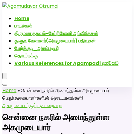
அகமுடையார் திருமண வரன்களுக்கு அகமுடையார்மேட்ரி-பெண்
திருமண சேவை! வாட்ஸப் எண்: 72005
Home
பாடல்கள்
திருமண தகவல்-மேட்ரிமோனி அப்ளிகேசன்
துளுவ வேளாளர்(அகமுடையார்) பதிவுகள்
போர்க்குடி_அகம்படியர்
தொடர்புக்கு
Various References for Agampadi අගම්පඩි
Home
»
சென்னை நகரில் அமைந்துள்ள அகமுடையார்
பெருந்தகையாளர்களின் அடையாளங்கள்!
அகமுடையார் ஒற்றுமை
வரலாறு
சென்னை நகரில் அமைந்துள்ள
அகமுடையார்