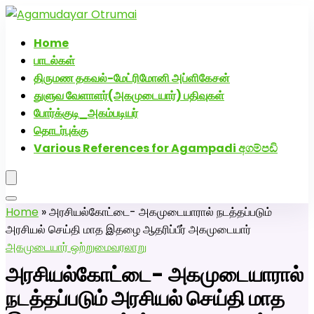
அகமுடையார் திருமண வரன்களுக்கு அகமுடையார்மேட்ரி-பெண்
திருமண சேவை! வாட்ஸப் எண்: 72005
Home
பாடல்கள்
திருமண தகவல்-மேட்ரிமோனி அப்ளிகேசன்
துளுவ வேளாளர்(அகமுடையார்) பதிவுகள்
போர்க்குடி_அகம்படியர்
தொடர்புக்கு
Various References for Agampadi අගම්පඩි
Home
»
அரசியல்கோட்டை- அகமுடையாரால் நடத்தப்படும்
அரசியல் செய்தி மாத இதழை ஆதரிப்பீர் அகமுடையார்
அகமுடையார் ஒற்றுமை
வரலாறு
அரசியல்கோட்டை- அகமுடையாரால்
நடத்தப்படும் அரசியல் செய்தி மாத