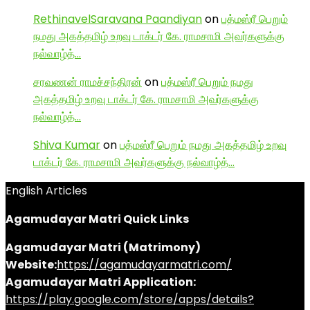
RethinavelSaravana Paandiyan
on
பத்மஸ்ரீ பெறும்
நமது அகத்தமிழ் உறவு டாக்டர் கே. ராமசாமி அவர்களுக்கு
நல்வாழ்த்…
சரவணன் ராமச்சந்திரன்
on
பத்மஸ்ரீ பெறும் நமது
அகத்தமிழ் உறவு டாக்டர் கே. ராமசாமி அவர்களுக்கு
நல்வாழ்த்…
Shiva Kumar
on
பத்மஸ்ரீ பெறும் நமது அகத்தமிழ் உறவு
டாக்டர் கே. ராமசாமி அவர்களுக்கு நல்வாழ்த்…
English Articles
Agamudayar Matri Quick Links
Agamudayar Matri (Matrimony)
Website:
https://agamudayarmatri.com/
Agamudayar Matri Application:
https://play.google.com/store/apps/details?