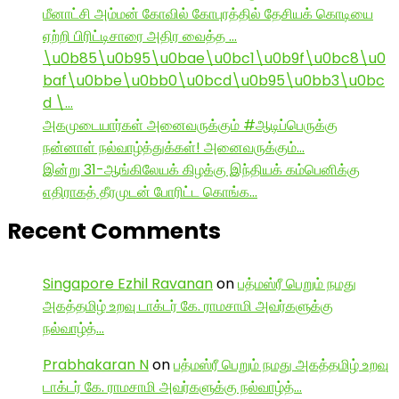
மீனாட்சி அம்மன் கோவில் கோபுரத்தில் தேசியக் கொடியை
ஏற்றி பிரிட்டிசாரை அதிர வைத்த …
\u0b85\u0b95\u0bae\u0bc1\u0b9f\u0bc8\u0
baf\u0bbe\u0bb0\u0bcd\u0b95\u0bb3\u0bc
d \…
அகமுடையார்கள் அனைவருக்கும் #ஆடிப்பெருக்கு
நன்னாள் நல்வாழ்த்துக்கள்! அனைவருக்கும்…
இன்று 31-ஆங்கிலேயக் கிழக்கு இந்தியக் கம்பெனிக்கு
எதிராகத் தீரமுடன் போரிட்ட கொங்க…
Recent Comments
Singapore Ezhil Ravanan
on
பத்மஸ்ரீ பெறும் நமது
அகத்தமிழ் உறவு டாக்டர் கே. ராமசாமி அவர்களுக்கு
நல்வாழ்த்…
Prabhakaran N
on
பத்மஸ்ரீ பெறும் நமது அகத்தமிழ் உறவு
டாக்டர் கே. ராமசாமி அவர்களுக்கு நல்வாழ்த்…