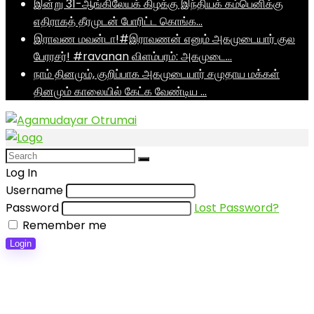
இன்று 31-ஆங்கிலேயக் கிழக்கு இந்தியக் கம்பெனிக்கு
எதிராகத் தீரமுடன் போரிட்ட கொங்க…
இராவண மவன்டா!#இராவணன் எனும் அகமுடையார் குல
பேரரசர்! #ravanan விளம்பரம்: அகமுடை…
நாம் தினமும், குறிப்பாக அகமுடையார் சமுதாய மக்கள்
தினமும் காலையில் கேட்க வேண்டிய …
Log In
Username
Password
Lost Password?
Remember me
Login