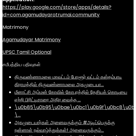
https://play.google.com/store/apps/details?
id=com.agamudayarotrumai.community
Matrimony
Agamudayar Matrimony
UPSC Tamil Optional
சமீபத்திய பதிவுகள்
திருவண்ணாமலை மாவட்டம் போளூர் வட்டம் கஸ்தம்பாடி
கிராமத்தில் திருவண்ணாமலை அகமுடையா…
மீனாட்சி அம்மன் கோவில் கோபுரத்தில் தேசியக் கொடியை
ஏற்றி பிரிட்டிசாரை அதிர வைத்த …
\u0b85\u0b95\u0bae\u0bc1\u0b9f\u0bc8\u0b
\…
அகமுடையார்கள் அனைவருக்கும் #ஆடிப்பெருக்கு
நன்னாள் நல்வாழ்த்துக்கள்! அனைவருக்கும்…