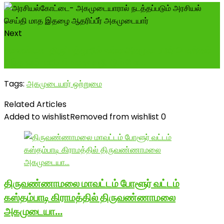
Next
சிவகங்கை-திருப்பத்தூரில் உள்ள அகமுடையார் பெண்கள்
அந்த ஊர் மாரியம்மனை வழிபடும் போ...
Tags:
அகமுடையார் ஒற்றுமை
Related Articles
Added to wishlist
Removed from wishlist
0
திருவண்ணாமலை மாவட்டம் போளூர் வட்டம்
கஸ்தம்பாடி கிராமத்தில் திருவண்ணாமலை
அகமுடையா…