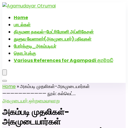
அகமுடையார் திருமண வரன்களுக்கு அகமுடையார்மேட்ரி-பெண்
திருமண சேவை! வாட்ஸப் எண்: 72005
Home
பாடல்கள்
திருமண தகவல்-மேட்ரிமோனி அப்ளிகேசன்
துளுவ வேளாளர்(அகமுடையார்) பதிவுகள்
போர்க்குடி_அகம்படியர்
தொடர்புக்கு
Various References for Agampadi අගම්පඩි
Home
»
அகம்படி முதலிகள்-அகமுடையார்கள்
——————————— நூல்: கல்வெட்…
அகமுடையார் ஒற்றுமை
வரலாறு
அகம்படி முதலிகள்-
அகமுடையார்கள்