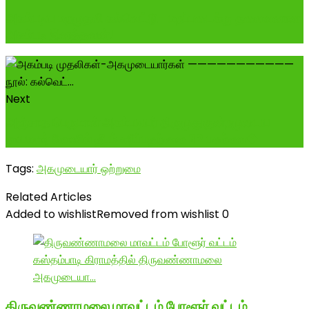
அகம்படிய மறமுதலி கல்வெட்டு- மறப்படைக்கு தலைவனான
அகம்படி இனத்தவன்!
Next
அஞ்சாத பெருமாள் அகம்படியர் திருமுதுகுன்றமுடைய
நாயனார் கோவில் தீபம் எரிப்பதற்காக 32 பசுக்கள�
Tags:
அகமுடையார் ஒற்றுமை
Related Articles
Added to wishlist
Removed from wishlist
0
திருவண்ணாமலை மாவட்டம் போளூர் வட்டம்