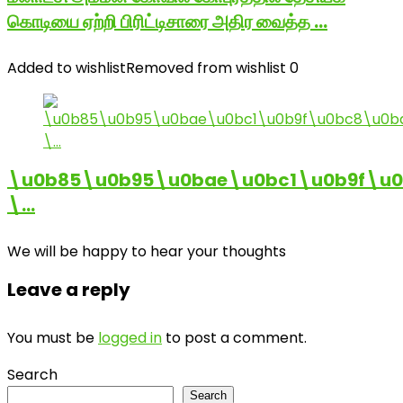
கொடியை ஏற்றி பிரிட்டிசாரை அதிர வைத்த …
Added to wishlist
Removed from wishlist
0
\u0b85\u0b95\u0bae\u0bc1\u0b9f\u
\…
We will be happy to hear your thoughts
Leave a reply
You must be
logged in
to post a comment.
Search
Search