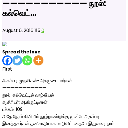
——————————— நூல்:
கல்வெட்…
August 6, 2016
115
0
Spread the love
First
அகம்படி முதலிகள்-அகமுடையார்கள்
———————————
நூல்: கல்வெட்டில் வாழ்வியல்
ஆசிரியர்: அ.கிருட்டினன்.
பக்கம்: 109
அதே நேரம் கி.பி 4ம் நூற்றாண்டுக்கு முன்பே அகம்படி
இனத்தவர்கள் தனிசாதியாக மாறிவிட்டதையே இதுவரை நாம்