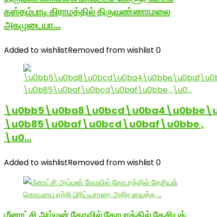
கஸ்தம்பாடி கிராமத்தில் திருவண்ணாமலை
அகமுடையா…
Added to wishlist
Removed from wishlist
0
\u0bb5\u0ba8\u0bcd\u0ba4\u0bbe\u
\u0b85\u0baf\u0bcd\u0baf\u0bbe ,
\u0…
Added to wishlist
Removed from wishlist
0
மீனாட்சி அம்மன் கோவில் கோபுரத்தில் தேசியக்