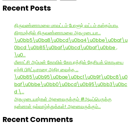
Recent Posts
திருவண்ணாமலை மாவட்டம் போளூர் வட்டம் கஸ்தம்பாடி
கிராமத்தில் திருவண்ணாமலை அகமுடையா…
\u0bb5\u0ba8\u0bcd\u0ba4\u0bbe\u0baf\u
0bcd \u0b85\u0baf\u0bcd\u0baf\u0bbe ,
\u0…
மீனாட்சி அம்மன் கோவில் கோபுரத்தில் தேசியக் கொடியை
ஏற்றி பிரிட்டிசாரை அதிர வைத்த …
\u0b85\u0b95\u0bae\u0bc1\u0b9f\u0bc8\u0
baf\u0bbe\u0bb0\u0bcd\u0b95\u0bb3\u0bc
d \…
அகமுடையார்கள் அனைவருக்கும் #ஆடிப்பெருக்கு
நன்னாள் நல்வாழ்த்துக்கள்! அனைவருக்கும்…
Recent Comments