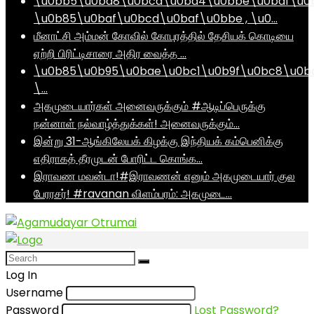
\u0bb5\u0ba8\u0bcd\u0ba4\u0bbe\u0baf\u0
\u0b85\u0baf\u0bcd\u0baf\u0bbe , \u0…
மீனாட்சி அம்மன் கோவில் கோபுரத்தில் தேசியக் கொடியை
ஏற்றி பிரிட்டிசாரை அதிர வைத்த …
\u0b85\u0b95\u0bae\u0bc1\u0b9f\u0bc8\u0b
\…
அகமுடையார்கள் அனைவருக்கும் #ஆடிப்பெருக்கு
நன்னாள் நல்வாழ்த்துக்கள்! அனைவருக்கும்…
இன்று 31-ஆங்கிலேயக் கிழக்கு இந்தியக் கம்பெனிக்கு
எதிராகத் தீரமுடன் போரிட்ட கொங்க…
இராவண மவன்டா!#இராவணன் எனும் அகமுடையார் குல
பேரரசர்! #ravanan விளம்பரம்: அகமுடை…
Log In
Username
Password
Lost Password?