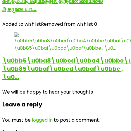
கஸ்தம்பாடி கிராமத்தில் திருவண்ணாமலை
அகமுடையா…
Added to wishlist
Removed from wishlist
0
\u0bb5\u0ba8\u0bcd\u0ba4\u0bbe\u
\u0b85\u0baf\u0bcd\u0baf\u0bbe ,
\u0…
We will be happy to hear your thoughts
Leave a reply
You must be
logged in
to post a comment.