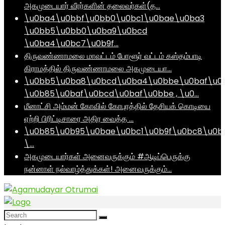
அகமுடையார் வீரர்களின் தலைவர்கள்(த…
\u0ba4\u0bbf\u0bb0\u0bc1\u0bae\u0ba3
\u0bb5\u0bb0\u0ba9\u0bcd
\u0ba4\u0bc7\u0b9f…
திருவண்ணாமலை மாவட்டம் போளூர் வட்டம் கஸ்தம்பாடி
கிராமத்தில் திருவண்ணாமலை அகமுடையா…
\u0bb5\u0ba8\u0bcd\u0ba4\u0bbe\u0baf\u0
\u0b85\u0baf\u0bcd\u0baf\u0bbe , \u0…
மீனாட்சி அம்மன் கோவில் கோபுரத்தில் தேசியக் கொடியை
ஏற்றி பிரிட்டிசாரை அதிர வைத்த …
\u0b85\u0b95\u0bae\u0bc1\u0b9f\u0bc8\u0b
\…
அகமுடையார்கள் அனைவருக்கும் #ஆடிப்பெருக்கு
நன்னாள் நல்வாழ்த்துக்கள்! அனைவருக்கும்…