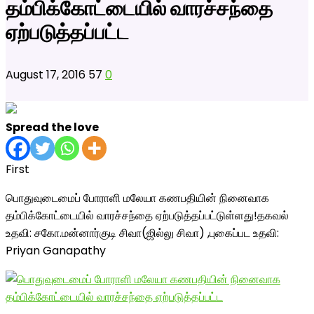
தம்பிக்கோட்டையில் வாரச்சந்தை
ஏற்படுத்தப்பட்ட
August 17, 2016
57
0
Spread the love
First
பொதுவுடைமைப் போராளி மலேயா கணபதியின் நினைவாக
தம்பிக்கோட்டையில் வாரச்சந்தை ஏற்படுத்தப்பட்டுள்ளது!தகவல்
உதவி: சகோ.மன்னார்குடி சிவா(ஜில்லு சிவா) ,புகைப்பட உதவி:
Priyan Ganapathy