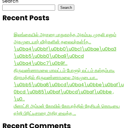
Search
Search
Recent Posts
இலங்கையில் அரசரை பாதுகாத்த அகம்படி முதலி எனும்
அகமுடையார் வீரர்களின் தலைவர்கள்(த…
\u0ba4\u0bbf\u0bb0\u0bc1\u0bae\u0ba3
\u0bb5\u0bb0\u0ba9\u0bcd
\u0ba4\u0bc7\u0b9f…
திருவண்ணாமலை மாவட்டம் போளூர் வட்டம் கஸ்தம்பாடி
கிராமத்தில் திருவண்ணாமலை அகமுடையா…
\u0bb5\u0ba8\u0bcd\u0ba4\u0bbe\u0baf\u
0bcd \u0b85\u0baf\u0bcd\u0baf\u0bbe ,
\u0…
மீனாட்சி அம்மன் கோவில் கோபுரத்தில் தேசியக் கொடியை
ஏற்றி பிரிட்டிசாரை அதிர வைத்த …
Recent Comments