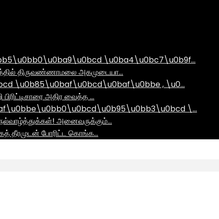
bb5\u0bb0\u0ba9\u0bcd \u0ba4\u0bc7\u0b9f…
ராமத்தில் திருவண்ணாமலை அகமுடையா…
d \u0b85\u0baf\u0bcd\u0baf\u0bbe , \u0…
ி பிரிட்டிசாரை அதிர வைத்த …
af\u0bbe\u0bb0\u0bcd\u0b95\u0bb3\u0bcd \…
ல்வாழ்த்துக்கள்! அனைவருக்கும்…
ாகத் தீரமுடன் போரிட்ட கொங்க…