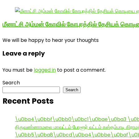
மீனாட்சி அம்மன் கோவில் கோபுரத்தில் தேசியக் கொடிய
We will be happy to hear your thoughts
Leave a reply
You must be
logged in
to post a comment.
Search
Search
Recent Posts
\u0ba4\u0bbf\u0bb0\u0bc1\u0bae\u0ba3 \u0
திருவண்ணாமலை மாவட்டம் போளூர் வட்டம் கஸ்தம்பாடி கி
\u0bb5\u0ba8\u0bcd\u0ba4\u0bbe\u0baf\u0bc