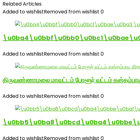
Related Articles
Added to wishlist
Removed from wishlist
0
\u0ba4\u0bbf\u0bb0\u0bc1\u0bae\u
Added to wishlist
Removed from wishlist
0
திருவண்ணாமலை மாவட்டம் போளூர் வட்டம் கஸ்தம்ப
Added to wishlist
Removed from wishlist
0
\u0bb5\u0ba8\u0bcd\u0ba4\u0bbe\u0
Added to wishlist
Removed from wishlist
0