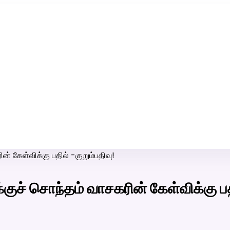
ரி-பெண் வீட்டாருக்கு 100% இலவச திருமண சேவை! வாட்ஸப் எண்:
7200507629
் கேள்விக்கு பதில் -குறும்பதிவு!
ுச் சொந்தம் வாசகரின் கேள்விக்கு பதி