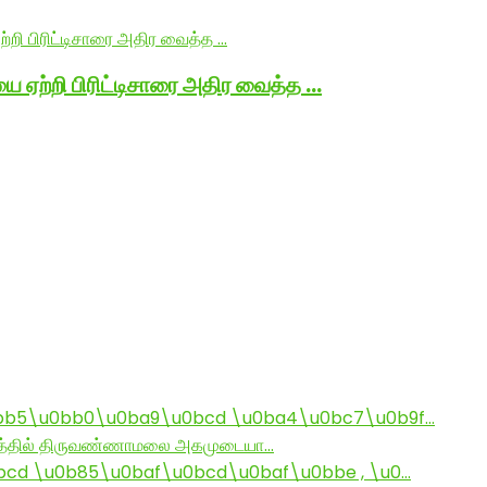
ை ஏற்றி பிரிட்டிசாரை அதிர வைத்த …
bb5\u0bb0\u0ba9\u0bcd \u0ba4\u0bc7\u0b9f…
ராமத்தில் திருவண்ணாமலை அகமுடையா…
d \u0b85\u0baf\u0bcd\u0baf\u0bbe , \u0…