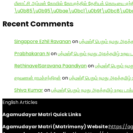
மீனாட்சி அம்மன் கோவில் கோபுரத்தில் தேசியக் கொடியை ஏற்ற
\u0b85\u0b95\u0bae\u0bc1\u0b9f\u0bc8\u0b
Recent Comments
Singapore Ezhil Ravanan
on
பத்மஸ்ரீ பெறும் நமது அகத்த
Prabhakaran N
on
பத்மஸ்ரீ பெறும் நமது அகத்தமிழ் உறவு 
RethinavelSaravana Paandiyan
on
பத்மஸ்ரீ பெறும் நம
சரவணன் ராமச்சந்திரன்
on
பத்மஸ்ரீ பெறும் நமது அகத்தமிழ் 
Shiva Kumar
on
பத்மஸ்ரீ பெறும் நமது அகத்தமிழ் உறவு டாக்
English Articles
Agamudayar Matri Quick Links
Agamudayar Matri (Matrimony) Website:
https://