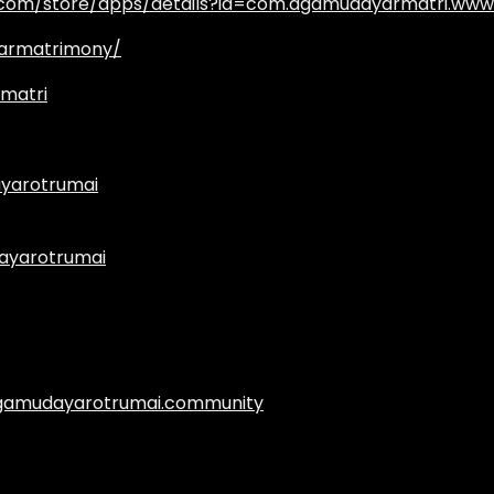
e.com/store/apps/details?id=com.agamudayarmatri.www
armatrimony/
matri
yarotrumai
ayarotrumai
.agamudayarotrumai.community