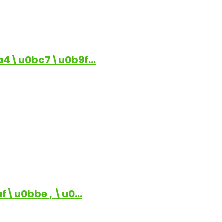
a4\u0bc7\u0b9f…
\u0bbe , \u0…