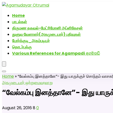
அகமுடையார் திருமண வரன்களுக்கு அகமுடையார்மேட்
Home
பாடல்கள்
திருமண தகவல்-மேட்ரிமோனி அப்ளிகேசன்
துளுவ வேளாளர்(அகமுடையார்) பதிவுகள்
போர்க்குடி_அகம்படியர்
தொடர்புக்கு
Various References for Agampadi අගම්පඩි
Home
»
“வேல்கம்பு இனத்தானே”- இது யாருக்குச் சொந்தம் வாசகரின
அகமுடையார் ஒற்றுமை
வரலாறு
“வேல்கம்பு இனத்தானே”- இது யாருக்க
August 26, 2016
8
0