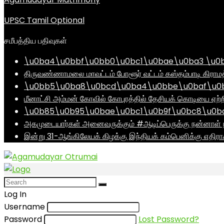
UPSC Tamil Optional
சமீபத்திய பதிவுகள்
\u0ba4\u0bbf\u0bb0\u0bc1\u0bae\u0ba3 \u0
திருவண்ணாமலை மாவட்டம் போளூர் வட்டம் கஸ்தம்பாடி கி
\u0bb5\u0ba8\u0bcd\u0ba4\u0bbe\u0baf\u0bc
மீனாட்சி அம்மன் கோவில் கோபுரத்தில் தேசியக் கொடியை ஏற்ற
\u0b85\u0b95\u0bae\u0bc1\u0b9f\u0bc8\u0b
அகமுடையார்கள் அனைவருக்கும் #ஆடிப்பெருக்கு நன்னாள் ந
இன்று 31-ஆங்கிலேயக் கிழக்கு இந்தியக் கம்பெனிக்கு எதிர
Log In
Username
Password
Lost Password?