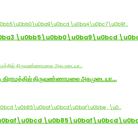
0ba3 \u0bb5\u0bb0\u0ba9\u0bcd \u0b
ாடி கிராமத்தில் திருவண்ணாமலை அகமுடையா…
baf\u0bcd \u0b85\u0baf\u0bcd\u0baf