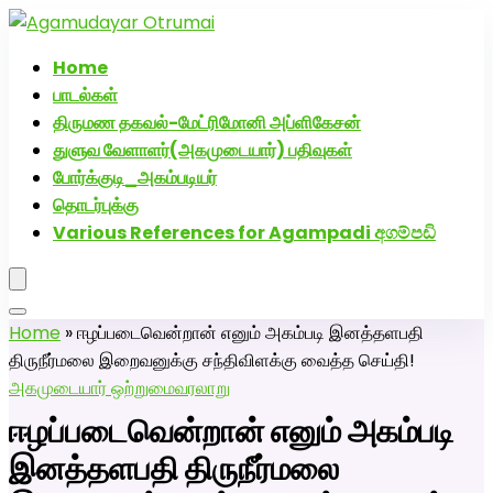
அகமுடையார் திருமண வரன்களுக்கு அகமுடையார்மேட்ரி-
பெண் வீட்டாருக்கு 100% இலவச திருமண சேவை! வாட்ஸப்
Home
எண்: 7200507629
பாடல்கள்
திருமண தகவல்-மேட்ரிமோனி அப்ளிகேசன்
துளுவ வேளாளர்(அகமுடையார்) பதிவுகள்
போர்க்குடி_அகம்படியர்
தொடர்புக்கு
Various References for Agampadi අගම්පඩි
Home
»
ஈழப்படைவென்றான் எனும் அகம்படி இனத்தளபதி
திருநீர்மலை இறைவனுக்கு சந்திவிளக்கு வைத்த செய்தி!
அகமுடையார் ஒற்றுமை
வரலாறு
ஈழப்படைவென்றான் எனும் அகம்படி
இனத்தளபதி திருநீர்மலை