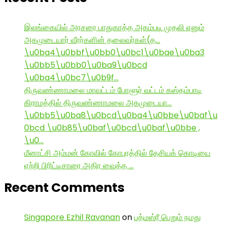
இலங்கையில் அரசரை பாதுகாத்த அகம்படி முதலி எனும்
அகமுடையார் வீரர்களின் தலைவர்கள்(த…
\u0ba4\u0bbf\u0bb0\u0bc1\u0bae\u0ba3
\u0bb5\u0bb0\u0ba9\u0bcd
\u0ba4\u0bc7\u0b9f…
திருவண்ணாமலை மாவட்டம் போளூர் வட்டம் கஸ்தம்பாடி
கிராமத்தில் திருவண்ணாமலை அகமுடையா…
\u0bb5\u0ba8\u0bcd\u0ba4\u0bbe\u0baf\u
0bcd \u0b85\u0baf\u0bcd\u0baf\u0bbe ,
\u0…
மீனாட்சி அம்மன் கோவில் கோபுரத்தில் தேசியக் கொடியை
ஏற்றி பிரிட்டிசாரை அதிர வைத்த …
Recent Comments
Singapore Ezhil Ravanan
on
பத்மஸ்ரீ பெறும் நமது