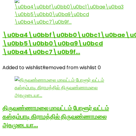
\u0ba4\u0bbf\u0bb0\u0bc1\u0bae\u
\u0bb5\u0bb0\u0ba9\u0bcd
\u0ba4\u0bc7\u0b9f…
Added to wishlist
Removed from wishlist
0
திருவண்ணாமலை மாவட்டம் போளூர் வட்டம்
கஸ்தம்பாடி கிராமத்தில் திருவண்ணாமலை
அகமுடையா…