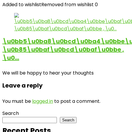
Added to wishlist
Removed from wishlist
0
\u0bb5\u0ba8\u0bcd\u0ba4\u0bbe\u
\u0b85\u0baf\u0bcd\u0baf\u0bbe ,
\u0…
We will be happy to hear your thoughts
Leave a reply
You must be
logged in
to post a comment.
Search
Search
Recent Posts