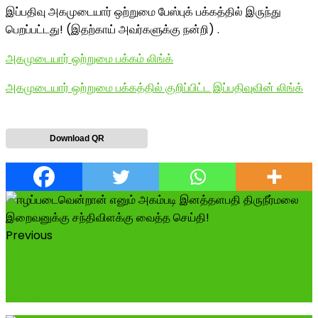
இப்பதிவு அகமுடையார் ஒற்றுமை பேஸ்புக் பக்கத்தில் இருந்து
பெறப்பட்டது! (இதற்காய் அவர்களுக்கு நன்றி) .
அகமுடையார் ஒற்றுமை பக்கம் லிங்க்
அகமுடையார் ஒற்றுமை பக்கத்தில் குறிப்பிட்ட இப்பதிவுவின் லிங்க்
Download QR
Previous
கொங்கு நாட்டை வெற்றிகொண்ட மன்றகலந்தன்
கொங்கரைக்கொண்ட பல்லவரையன் எனும் அகம்படி இனத்து
தளபத�