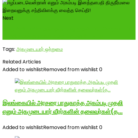
Next
தமிழ் சினிமாவின் தந்தை நடராஜ முதலியார்(அகமுடையார்
) பற்றி இருஇதழ்களில் வந்த அவரது பேட்டி மற்
Tags:
அகமுடையார் ஒற்றுமை
Related Articles
Added to wishlist
Removed from wishlist
0
இலங்கையில் அரசரை பாதுகாத்த அகம்படி முதலி
எனும் அகமுடையார் வீரர்களின் தலைவர்கள்(த…
Added to wishlist
Removed from wishlist
0