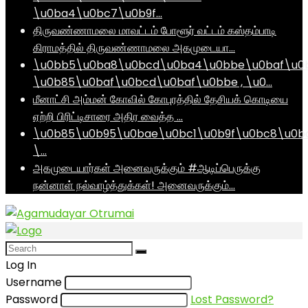
\u0ba4\u0bc7\u0b9f…
திருவண்ணாமலை மாவட்டம் போளூர் வட்டம் கஸ்தம்பாடி
கிராமத்தில் திருவண்ணாமலை அகமுடையா…
\u0bb5\u0ba8\u0bcd\u0ba4\u0bbe\u0baf\u0
\u0b85\u0baf\u0bcd\u0baf\u0bbe , \u0…
மீனாட்சி அம்மன் கோவில் கோபுரத்தில் தேசியக் கொடியை
ஏற்றி பிரிட்டிசாரை அதிர வைத்த …
\u0b85\u0b95\u0bae\u0bc1\u0b9f\u0bc8\u0b
\…
அகமுடையார்கள் அனைவருக்கும் #ஆடிப்பெருக்கு
நன்னாள் நல்வாழ்த்துக்கள்! அனைவருக்கும்…
Log In
Username
Password
Lost Password?