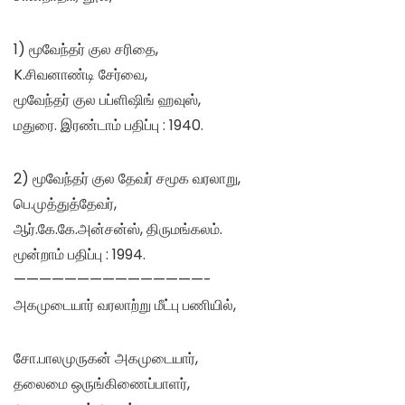
1) மூவேந்தர் குல சரிதை,
K.சிவனாண்டி சேர்வை,
மூவேந்தர் குல பப்ளிஷிங் ஹவுஸ்,
மதுரை. இரண்டாம் பதிப்பு : 1940.
2) மூவேந்தர் குல தேவர் சமூக வரலாறு,
பெ.முத்துத்தேவர்,
ஆர்.கே.கே.அன்சன்ஸ், திருமங்கலம்.
மூன்றாம் பதிப்பு : 1994.
———————————————-
அகமுடையார் வரலாற்று மீட்பு பணியில்,
சோ.பாலமுருகன் அகமுடையார்,
தலைமை ஒருங்கிணைப்பாளர்,