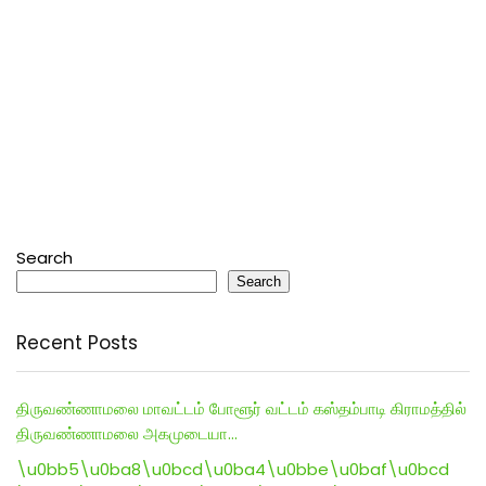
Search
Search
Recent Posts
திருவண்ணாமலை மாவட்டம் போளூர் வட்டம் கஸ்தம்பாடி கிராமத்தில்
திருவண்ணாமலை அகமுடையா…
\u0bb5\u0ba8\u0bcd\u0ba4\u0bbe\u0baf\u0bcd