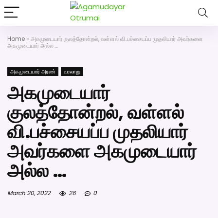
அகமுடையார் திருமண வரன்களுக்கு அகமுடையார்மேட்ரி-பெண் வ
திருமண சேவை! வாட்ஸப் எண்: 7200507
Home
»
அகமுடையார் குலத்தோன்றல், வள்ளல் வி.பச்சையப்ப முதலியார் அவர்களை
அகமுடையார் அல்ல …
அகமுடையார் அரண்
வரலாறு
அகமுடையார்
குலத்தோன்றல், வள்ளல்
வி.பச்சையப்ப முதலியார்
அவர்களை அகமுடையார்
அல்ல …
March 20, 2022
26
0