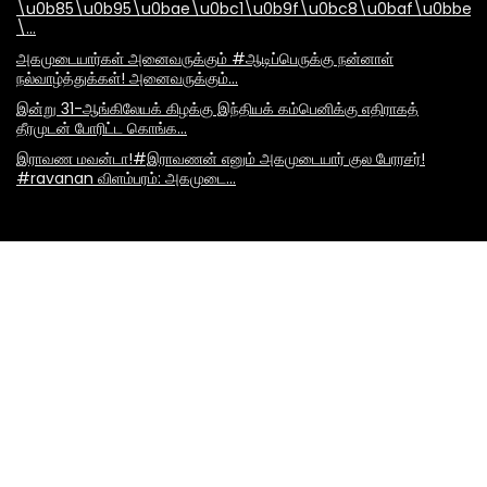
\u0b85\u0b95\u0bae\u0bc1\u0b9f\u0bc8\u0baf\u0bbe\
\…
அகமுடையார்கள் அனைவருக்கும் #ஆடிப்பெருக்கு நன்னாள்
நல்வாழ்த்துக்கள்! அனைவருக்கும்…
இன்று 31-ஆங்கிலேயக் கிழக்கு இந்தியக் கம்பெனிக்கு எதிராகத்
தீரமுடன் போரிட்ட கொங்க…
இராவண மவன்டா!#இராவணன் எனும் அகமுடையார் குல பேரரசர்!
#ravanan விளம்பரம்: அகமுடை…