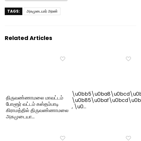
TAGS:
அகமுடையார் அரண்
Related Articles
\u0bb5\u0ba8\u0bcd\u0
திருவண்ணாமலை மாவட்டம்
\u0b85\u0baf\u0bcd\u0b
போளூர் வட்டம் கஸ்தம்பாடி
, \u0…
கிராமத்தில் திருவண்ணாமலை
அகமுடையா…