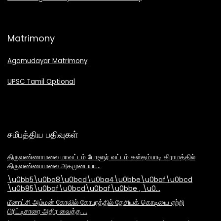
Matrimony
Agamudayar Matrimony
UPSC Tamil Optional
சமீபத்திய பதிவுகள்
திருவண்ணாமலை மாவட்டம் போளூர் வட்டம் கஸ்தம்பாடி கிராமத்தில்
திருவண்ணாமலை அகமுடையா…
\u0bb5\u0ba8\u0bcd\u0ba4\u0bbe\u0baf\u0bcd
\u0b85\u0baf\u0bcd\u0baf\u0bbe , \u0…
மீனாட்சி அம்மன் கோவில் கோபுரத்தில் தேசியக் கொடியை ஏற்றி
பிரிட்டிசாரை அதிர வைத்த …