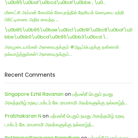
\u0b85\u0baf\u0bcd\u0baf\u0bbe , \u0…
மீனாட்சி அம்மன் கோவில் கோபுரத்தில் தேசியக் கொடியை ஏற்றி
பிரிட்டிசாரை அதிர வைத்த …
\u0b85\u0b95\u0bae\u0bc1\u0b9f\u0bc8\u0baf\u0
bbe\u0bb0\u0bcd\u0b95\u0bb3\u0bcd \…
அகமுடையார்கள் அனைவருக்கும் #ஆடிப்பெருக்கு நன்னாள்
நல்வாழ்த்துக்கள்! அனைவருக்கும்…
Recent Comments
Singapore Ezhil Ravanan
on
பத்மஸ்ரீ பெறும் நமது
அகத்தமிழ் உறவு டாக்டர் கே. ராமசாமி அவர்களுக்கு நல்வாழ்த்…
Prabhakaran N
on
பத்மஸ்ரீ பெறும் நமது அகத்தமிழ் உறவு
டாக்டர் கே. ராமசாமி அவர்களுக்கு நல்வாழ்த்…
RethinavelSaravana Paandiyan
on
பத்மஸ்ரீ பெறும் நமது