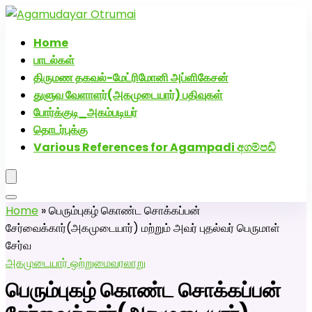
அகமுடையார் திருமண வரன்களுக்கு அகமுடையார்மேட்ரி-
பெண் வீட்டாருக்கு 100% இலவச திருமண சேவை! வாட்ஸப்
Home
எண்: 7200507629
பாடல்கள்
திருமண தகவல்-மேட்ரிமோனி அப்ளிகேசன்
துளுவ வேளாளர்(அகமுடையார்) பதிவுகள்
போர்க்குடி_அகம்படியர்
தொடர்புக்கு
Various References for Agampadi අගම්පඩි
Home
»
பெரும்புகழ் கொண்ட சொக்கப்பன்
சேர்வைக்கார்(அகமுடையார்) மற்றும் அவர் புதல்வர் பெருமாள்
சேர்வ
அகமுடையார் ஒற்றுமை
வரலாறு
பெரும்புகழ் கொண்ட சொக்கப்பன்