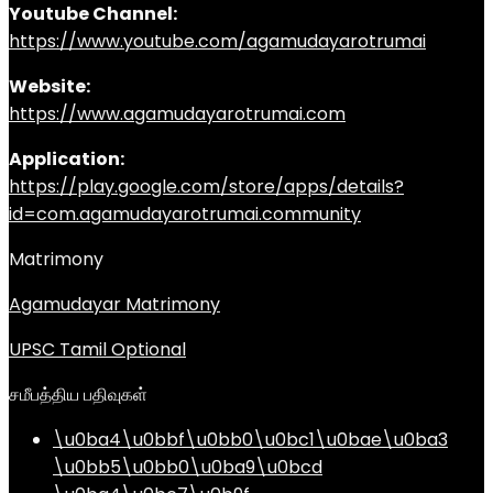
Youtube Channel:
https://www.youtube.com/agamudayarotrumai
Website:
https://www.agamudayarotrumai.com
Application:
https://play.google.com/store/apps/details?
id=com.agamudayarotrumai.community
Matrimony
Agamudayar Matrimony
UPSC Tamil Optional
சமீபத்திய பதிவுகள்
\u0ba4\u0bbf\u0bb0\u0bc1\u0bae\u0ba3
\u0bb5\u0bb0\u0ba9\u0bcd