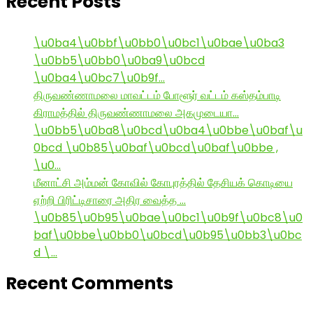
Recent Posts
\u0ba4\u0bbf\u0bb0\u0bc1\u0bae\u0ba3
\u0bb5\u0bb0\u0ba9\u0bcd
\u0ba4\u0bc7\u0b9f…
திருவண்ணாமலை மாவட்டம் போளூர் வட்டம் கஸ்தம்பாடி
கிராமத்தில் திருவண்ணாமலை அகமுடையா…
\u0bb5\u0ba8\u0bcd\u0ba4\u0bbe\u0baf\u
0bcd \u0b85\u0baf\u0bcd\u0baf\u0bbe ,
\u0…
மீனாட்சி அம்மன் கோவில் கோபுரத்தில் தேசியக் கொடியை
ஏற்றி பிரிட்டிசாரை அதிர வைத்த …
\u0b85\u0b95\u0bae\u0bc1\u0b9f\u0bc8\u0
baf\u0bbe\u0bb0\u0bcd\u0b95\u0bb3\u0bc
d \…
Recent Comments