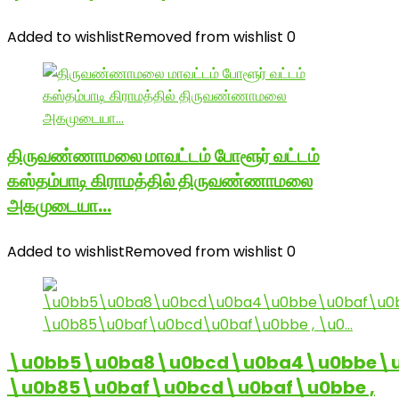
Added to wishlist
Removed from wishlist
0
திருவண்ணாமலை மாவட்டம் போளூர் வட்டம்
கஸ்தம்பாடி கிராமத்தில் திருவண்ணாமலை
அகமுடையா…
Added to wishlist
Removed from wishlist
0
\u0bb5\u0ba8\u0bcd\u0ba4\u0bbe\u
\u0b85\u0baf\u0bcd\u0baf\u0bbe ,