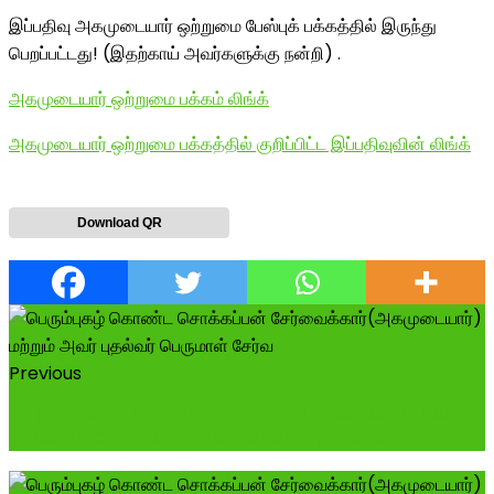
இப்பதிவு அகமுடையார் ஒற்றுமை பேஸ்புக் பக்கத்தில் இருந்து
பெறப்பட்டது! (இதற்காய் அவர்களுக்கு நன்றி) .
அகமுடையார் ஒற்றுமை பக்கம் லிங்க்
அகமுடையார் ஒற்றுமை பக்கத்தில் குறிப்பிட்ட இப்பதிவுவின் லிங்க்
Download QR
Previous
22 ஜனவரி 2017 அன்று வாலிபாளையத்தில் நடைபெற்ற
கிறிஸ்துவ அகமுடையார் மாநில சங்கம் முதல் கூட்டத்தி