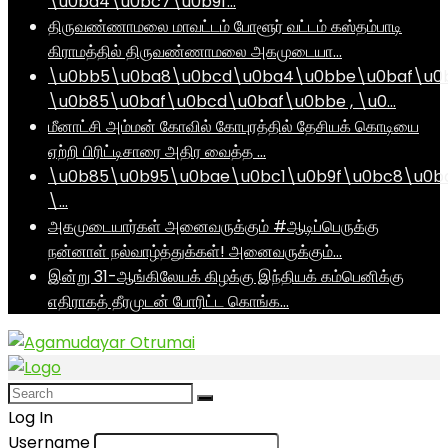
\u0ba4\u0bc7\u0b9f…
திருவண்ணாமலை மாவட்டம் போளூர் வட்டம் கஸ்தம்பாடி
கிராமத்தில் திருவண்ணாமலை அகமுடையா…
\u0bb5\u0ba8\u0bcd\u0ba4\u0bbe\u0baf\u0
\u0b85\u0baf\u0bcd\u0baf\u0bbe , \u0…
மீனாட்சி அம்மன் கோவில் கோபுரத்தில் தேசியக் கொடியை
ஏற்றி பிரிட்டிசாரை அதிர வைத்த …
\u0b85\u0b95\u0bae\u0bc1\u0b9f\u0bc8\u0b
\…
அகமுடையார்கள் அனைவருக்கும் #ஆடிப்பெருக்கு
நன்னாள் நல்வாழ்த்துக்கள்! அனைவருக்கும்…
இன்று 31-ஆங்கிலேயக் கிழக்கு இந்தியக் கம்பெனிக்கு
எதிராகத் தீரமுடன் போரிட்ட கொங்க…
Log In
Username