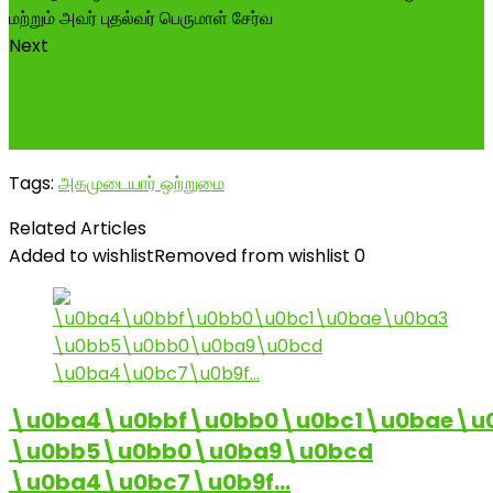
Next
பெரும்புகழ் கொண்ட சொக்கப்பன்
சேர்வைக்கார்(அகமுடையார்) மற்றும் அவர் புதல்வர்
பெருமாள் சேர்வ
Tags:
அகமுடையார் ஒற்றுமை
Related Articles
Added to wishlist
Removed from wishlist
0
\u0ba4\u0bbf\u0bb0\u0bc1\u0bae\u
\u0bb5\u0bb0\u0ba9\u0bcd
\u0ba4\u0bc7\u0b9f…