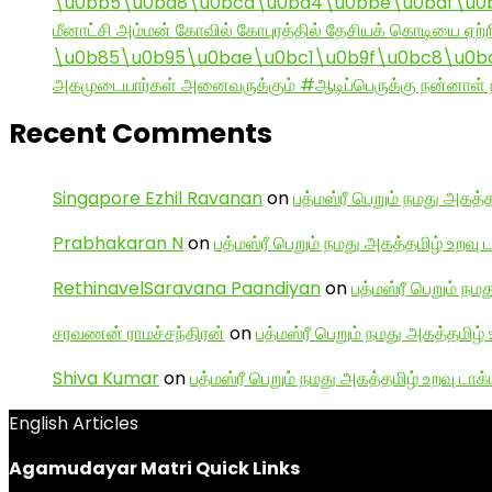
\u0bb5\u0ba8\u0bcd\u0ba4\u0bbe\u0baf\u0bc
மீனாட்சி அம்மன் கோவில் கோபுரத்தில் தேசியக் கொடியை ஏற்ற
\u0b85\u0b95\u0bae\u0bc1\u0b9f\u0bc8\u0b
அகமுடையார்கள் அனைவருக்கும் #ஆடிப்பெருக்கு நன்னாள் ந
Recent Comments
Singapore Ezhil Ravanan
on
பத்மஸ்ரீ பெறும் நமது அகத்த
Prabhakaran N
on
பத்மஸ்ரீ பெறும் நமது அகத்தமிழ் உறவு 
RethinavelSaravana Paandiyan
on
பத்மஸ்ரீ பெறும் நம
சரவணன் ராமச்சந்திரன்
on
பத்மஸ்ரீ பெறும் நமது அகத்தமிழ் 
Shiva Kumar
on
பத்மஸ்ரீ பெறும் நமது அகத்தமிழ் உறவு டாக்
English Articles
Agamudayar Matri Quick Links