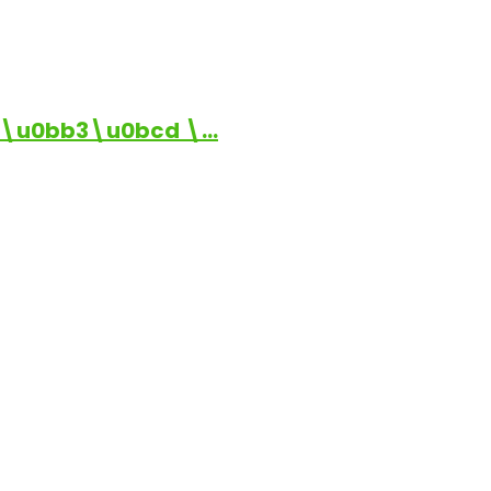
\u0bb3\u0bcd \…