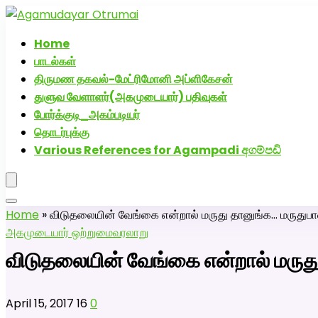
அகமுடையார் திருமண வரன்களுக்கு அகமுடையார்மேட்
Home
பாடல்கள்
திருமண தகவல்-மேட்ரிமோனி அப்ளிகேசன்
துளுவ வேளாளர்(அகமுடையார்) பதிவுகள்
போர்க்குடி_அகம்படியர்
தொடர்புக்கு
Various References for Agampadi අගම්පඩි
Home
»
விடுதலையின் வேங்கை என்றால் மருது தானுங்க… மருதுபாண
அகமுடையார் ஒற்றுமை
வரலாறு
விடுதலையின் வேங்கை என்றால் மருது
April 15, 2017
16
0