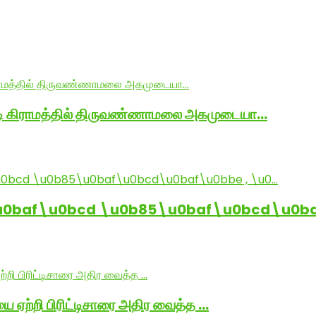
ாடி கிராமத்தில் திருவண்ணாமலை அகமுடையா…
baf\u0bcd \u0b85\u0baf\u0bcd\u0baf
ை ஏற்றி பிரிட்டிசாரை அதிர வைத்த …