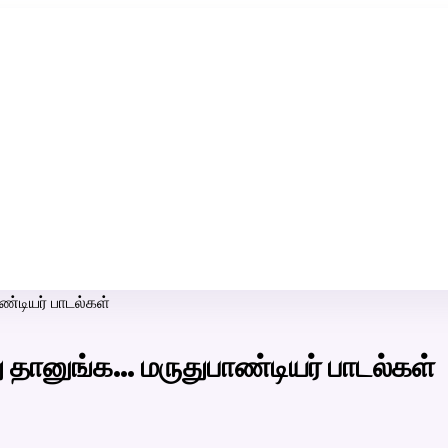
ரி-பெண் வீட்டாருக்கு 100% இலவச திருமண சேவை! வாட்ஸப் எண்:
7200507629
்டியர் பாடல்கள்
 தானுங்க… மருதுபாண்டியர் பாடல்கள்