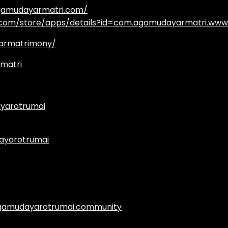
agamudayarmatri.com/
e.com/store/apps/details?id=com.agamudayarmatri.www
armatrimony/
matri
yarotrumai
ayarotrumai
.agamudayarotrumai.community