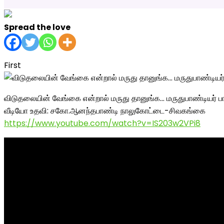
Spread the love
First
விடுதலையின் வேங்கை என்றால் மருது தானுங்க… மருதுபாண்டியர் ப
வீடியோ உதவி: சகோ.ஆனந்தபாண்டி நாலுகோட்டை-சிவகங்கை
https://www.youtube.com/watch?v=IS203w2VPi8