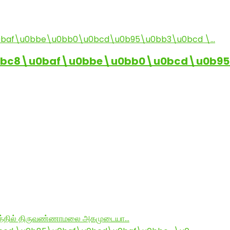
0bc8\u0baf\u0bbe\u0bb0\u0bcd\u0b95
ராமத்தில் திருவண்ணாமலை அகமுடையா…