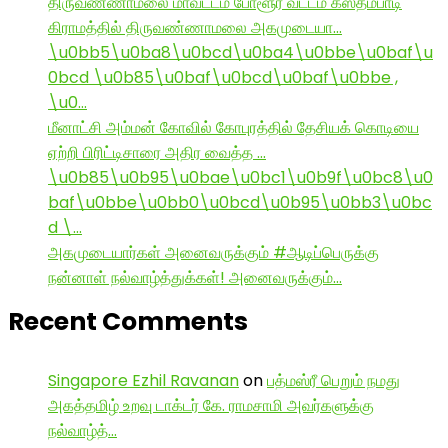
திருவண்ணாமலை மாவட்டம் போளூர் வட்டம் கஸ்தம்பாடி
கிராமத்தில் திருவண்ணாமலை அகமுடையா…
\u0bb5\u0ba8\u0bcd\u0ba4\u0bbe\u0baf\u
0bcd \u0b85\u0baf\u0bcd\u0baf\u0bbe ,
\u0…
மீனாட்சி அம்மன் கோவில் கோபுரத்தில் தேசியக் கொடியை
ஏற்றி பிரிட்டிசாரை அதிர வைத்த …
\u0b85\u0b95\u0bae\u0bc1\u0b9f\u0bc8\u0
baf\u0bbe\u0bb0\u0bcd\u0b95\u0bb3\u0bc
d \…
அகமுடையார்கள் அனைவருக்கும் #ஆடிப்பெருக்கு
நன்னாள் நல்வாழ்த்துக்கள்! அனைவருக்கும்…
Recent Comments
Singapore Ezhil Ravanan
on
பத்மஸ்ரீ பெறும் நமது
அகத்தமிழ் உறவு டாக்டர் கே. ராமசாமி அவர்களுக்கு
நல்வாழ்த்…