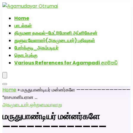
அகமுடையார் திருமண வரன்களுக்கு அகமுடையார்மேட்ரி-பெண்
திருமண சேவை! வாட்ஸப் எண்: 72005
Home
பாடல்கள்
திருமண தகவல்-மேட்ரிமோனி அப்ளிகேசன்
துளுவ வேளாளர்(அகமுடையார்) பதிவுகள்
போர்க்குடி_அகம்படியர்
தொடர்புக்கு
Various References for Agampadi අගම්පඩි
Home
»
மருதுபாண்டியர் மன்னர்களே —————————————
“ராசமானியரான …
அகமுடையார் ஒற்றுமை
வரலாறு
மருதுபாண்டியர் மன்னர்களே
—————————————