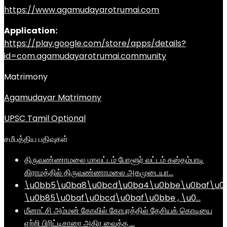
https://www.agamudayarotrumai.com
Application:
https://play.google.com/store/apps/details?
id=com.agamudayarotrumai.community
Matrimony
Agamudayar Matrimony
UPSC Tamil Optional
சமீபத்திய பதிவுகள்
திருவண்ணாமலை மாவட்டம் போளூர் வட்டம் கஸ்தம்பாடி
கிராமத்தில் திருவண்ணாமலை அகமுடையா…
\u0bb5\u0ba8\u0bcd\u0ba4\u0bbe\u0baf\u0
\u0b85\u0baf\u0bcd\u0baf\u0bbe , \u0…
மீனாட்சி அம்மன் கோவில் கோபுரத்தில் தேசியக் கொடியை
ஏற்றி பிரிட்டிசாரை அதிர வைத்த …