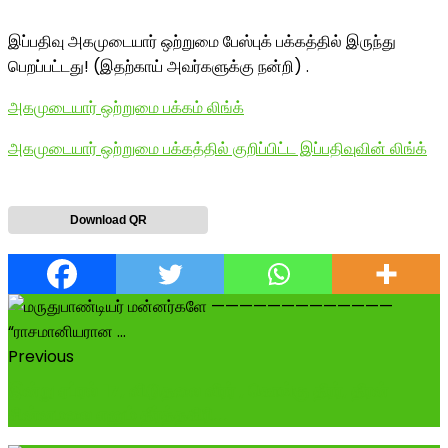
இப்பதிவு அகமுடையார் ஒற்றுமை பேஸ்புக் பக்கத்தில் இருந்து
பெறப்பட்டது! (இதற்காய் அவர்களுக்கு நன்றி) .
அகமுடையார் ஒற்றுமை பக்கம் லிங்க்
அகமுடையார் ஒற்றுமை பக்கத்தில் குறிப்பிட்ட இப்பதிவுவின் லிங்க்
Download QR
Previous
இன்று ஏப்ரல் 17, விடுதலை வீரர் , கொங்கு தீரர், தீரன்
சின்னமலை எனும் தீர்த்தகிரி...