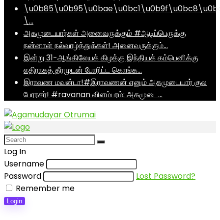
\u0b85\u0b95\u0bae\u0bc1\u0b9f\u0bc8\u0b
\…
அகமுடையார்கள் அனைவருக்கும் #ஆடிப்பெருக்கு
நன்னாள் நல்வாழ்த்துக்கள்! அனைவருக்கும்…
இன்று 31-ஆங்கிலேயக் கிழக்கு இந்தியக் கம்பெனிக்கு
எதிராகத் தீரமுடன் போரிட்ட கொங்க…
இராவண மவன்டா!#இராவணன் எனும் அகமுடையார் குல
பேரரசர்! #ravanan விளம்பரம்: அகமுடை…
Log In
Username
Password
Lost Password?
Remember me
Login