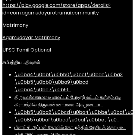
https://play.google.com/store/apps/details?
id=com.agamudayarotrumai.community
Matrimony
Agamudayar Matrimony
UPSC Tamil Optional
சமீபத்திய பதிவுகள்
\u0ba4\u0bbf\u0bb0\u0bc1\u0bae\u0ba3
\u0bb5\u0bb0\u0ba9\u0bcd
\u0ba4\u0bc7\u0b9f…
திருவண்ணாமலை மாவட்டம் போளூர் வட்டம் கஸ்தம்பாடி
கிராமத்தில் திருவண்ணாமலை அகமுடையா…
\u0bb5\u0ba8\u0bcd\u0ba4\u0bbe\u0baf\u0
\u0b85\u0baf\u0bcd\u0baf\u0bbe , \u0…
மீனாட்சி அம்மன் கோவில் கோபுரத்தில் தேசியக் கொடியை
ஏற்றி பிரிட்டிசாரை அதிர வைத்த …