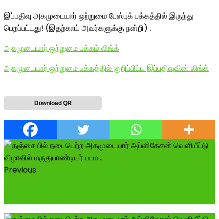
இப்பதிவு அகமுடையார் ஒற்றுமை பேஸ்புக் பக்கத்தில் இருந்து
பெறப்பட்டது! (இதற்காய் அவர்களுக்கு நன்றி) .
அகமுடையார் ஒற்றுமை பக்கம் லிங்க்
அகமுடையார் ஒற்றுமை பக்கத்தில் குறிப்பிட்ட இப்பதிவுவின் லிங்க்
Download QR
Previous
இன்று சென்னை பசுமைவழி சாலையில் மாண்புமிகு
சட்டமன்ற எதிர்கட்சி தலைவர், NDA கூட்டண...