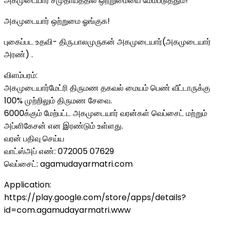
அகமுடையார் சமுதாயத்தில் ஒற்றுமையை மேம்படுத்தும்!
அகமுடையார் ஒற்றுமை ஓங்குக!
புகைப்பட உதவி- திரு.பாலமுருகன் அகமுடையார்(அகமுடையார்
அரண்) .
விளம்பரம்:
அகமுடையார்மேட்ரி திருமண தகவல் மையம் பெண் வீட்டாருக்கு
100% முற்றிலும் திருமண சேவை.
6000க்கும் மேற்பட்ட அகமுடையார் வரன்கள் வெப்சைட் மற்றும்
அப்ளிகேசன் என இரண்டும் உள்ளது.
வரன் பதிவு செய்ய
வாட்ஸ்அப் எண்: 072005 07629
வெப்சைட்: agamudayarmatri.com
Application:
https://play.google.com/store/apps/details?
id=com.agamudayarmatri.www