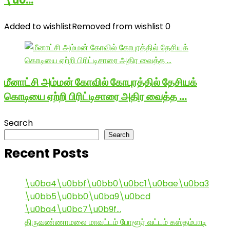
\u0…
Added to wishlist
Removed from wishlist
0
மீனாட்சி அம்மன் கோவில் கோபுரத்தில் தேசியக்
கொடியை ஏற்றி பிரிட்டிசாரை அதிர வைத்த …
Search
Search
Recent Posts
\u0ba4\u0bbf\u0bb0\u0bc1\u0bae\u0ba3
\u0bb5\u0bb0\u0ba9\u0bcd
\u0ba4\u0bc7\u0b9f…
திருவண்ணாமலை மாவட்டம் போளூர் வட்டம் கஸ்தம்பாடி