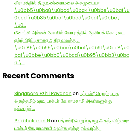
கிராமத்தில் திருவண்ணாமலை அகமுடையா…
\u0bb5\u0ba8\u0bcd\u0ba4\u0bbe\u0baf\u
0bcd \u0b85\u0baf\u0bcd\u0baf\u0bbe ,
\u0…
மீனாட்சி அம்மன் கோவில் கோபுரத்தில் தேசியக் கொடியை
ஏற்றி பிரிட்டிசாரை அதிர வைத்த …
\u0b85\u0b95\u0bae\u0bc1\u0b9f\u0bc8\u0
baf\u0bbe\u0bb0\u0bcd\u0b95\u0bb3\u0bc
d \…
Recent Comments
Singapore Ezhil Ravanan
on
பத்மஸ்ரீ பெறும் நமது
அகத்தமிழ் உறவு டாக்டர் கே. ராமசாமி அவர்களுக்கு
நல்வாழ்த்…
Prabhakaran N
on
பத்மஸ்ரீ பெறும் நமது அகத்தமிழ் உறவு
டாக்டர் கே. ராமசாமி அவர்களுக்கு நல்வாழ்த்…