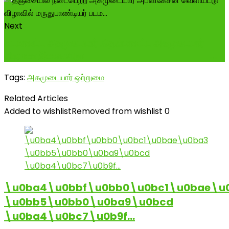
Next
வடமாவட்ட அகமுடையார் ,தென்மாவட்ட அகமுடையார்
திருமண இணைவிழா ----------------------...
Tags:
அகமுடையார் ஒற்றுமை
Related Articles
Added to wishlist
Removed from wishlist
0
\u0ba4\u0bbf\u0bb0\u0bc1\u0bae\u
\u0bb5\u0bb0\u0ba9\u0bcd
\u0ba4\u0bc7\u0b9f…