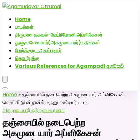
அகமுடையார் திருமண வரன்களுக்கு அகமுடையார்மேட்ரி-
பெண் வீட்டாருக்கு 100% இலவச திருமண சேவை! வாட்ஸப்
Home
எண்: 7200507629
பாடல்கள்
திருமண தகவல்-மேட்ரிமோனி அப்ளிகேசன்
துளுவ வேளாளர்(அகமுடையார்) பதிவுகள்
போர்க்குடி_அகம்படியர்
தொடர்புக்கு
Various References for Agampadi අගම්පඩි
Home
»
தஞ்சையில் நடைபெற்ற அகமுடையார் அப்ளிகேசன்
வெளியீட்டு விழாவில் மருதுபாண்டியர் படம…
அகமுடையார் ஒற்றுமை
வரலாறு
தஞ்சையில் நடைபெற்ற
அகமுடையார் அப்ளிகேசன்