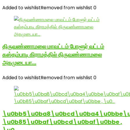
Added to wishlist
Removed from wishlist
0
திருவண்ணாமலை மாவட்டம் போளூர் வட்டம்
கஸ்தம்பாடி கிராமத்தில் திருவண்ணாமலை
அகமுடையா…
Added to wishlist
Removed from wishlist
0
\u0bb5\u0ba8\u0bcd\u0ba4\u0bbe\u
\u0b85\u0baf\u0bcd\u0baf\u0bbe ,