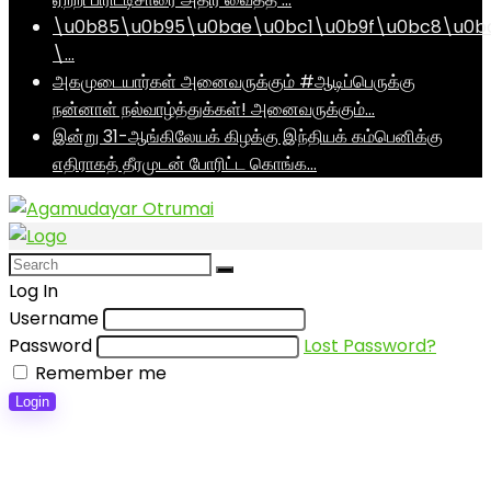
\u0b85\u0b95\u0bae\u0bc1\u0b9f\u0bc8\u0b
\…
அகமுடையார்கள் அனைவருக்கும் #ஆடிப்பெருக்கு
நன்னாள் நல்வாழ்த்துக்கள்! அனைவருக்கும்…
இன்று 31-ஆங்கிலேயக் கிழக்கு இந்தியக் கம்பெனிக்கு
எதிராகத் தீரமுடன் போரிட்ட கொங்க…
Log In
Username
Password
Lost Password?
Remember me
Login