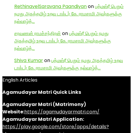
RethinavelSaravana Paandiyan
on
பத்மஸ்ரீ பெறும்
நமது அகத்தமிழ் உறவு டாக்டர் கே. ராமசாமி அவர்களுக்கு
நல்வாழ்த்…
சரவணன் ராமச்சந்திரன்
on
பத்மஸ்ரீ பெறும் நமது
அகத்தமிழ் உறவு டாக்டர் கே. ராமசாமி அவர்களுக்கு
நல்வாழ்த்…
Shiva Kumar
on
பத்மஸ்ரீ பெறும் நமது அகத்தமிழ் உறவு
டாக்டர் கே. ராமசாமி அவர்களுக்கு நல்வாழ்த்…
English Articles
Agamudayar Matri Quick Links
Agamudayar Matri (Matrimony)
Website:
https://agamudayarmatri.com/
Agamudayar Matri Application:
https://play.google.com/store/apps/details?