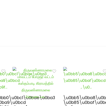
0bb0\u0bc1\u0bae\u0ba3
\u0bb5\u0ba8\u0b
0ba9\u0bcd
\u0b85\u0baf\u0b