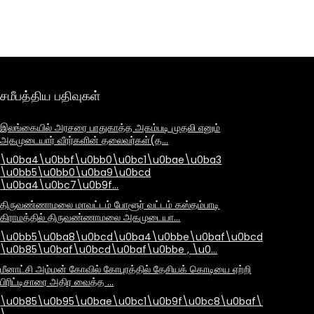
சமீபத்திய பதிவுகள்
இலங்கையில் அரசரை பாதுகாத்த அகம்படி முதலி எனும்
அகமுடையார் வீரர்களின் தலைவர்கள்(த…
\u0ba4\u0bbf\u0bb0\u0bc1\u0bae\u0ba3
\u0bb5\u0bb0\u0ba9\u0bcd
\u0ba4\u0bc7\u0b9f…
திருவண்ணாமலை மாவட்டம் போளூர் வட்டம் கஸ்தம்பாடி
கிராமத்தில் திருவண்ணாமலை அகமுடையா…
\u0bb5\u0ba8\u0bcd\u0ba4\u0bbe\u0baf\u0bcd
\u0b85\u0baf\u0bcd\u0baf\u0bbe , \u0…
மீனாட்சி அம்மன் கோவில் கோபுரத்தில் தேசியக் கொடியை ஏற்றி
பிரிட்டிசாரை அதிர வைத்த …
\u0b85\u0b95\u0bae\u0bc1\u0b9f\u0bc8\u0baf\u0bbe\u
\…