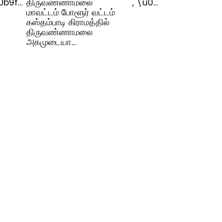
0b9f…
திருவண்ணாமலை
, \u0…
மாவட்டம் போளூர் வட்டம்
கஸ்தம்பாடி கிராமத்தில்
திருவண்ணாமலை
அகமுடையா…