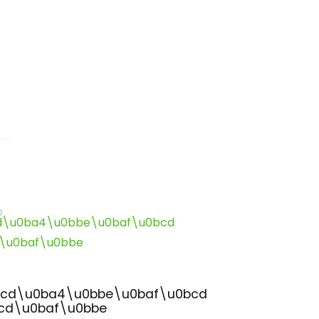
cd\u0ba4\u0bbe\u0baf\u0bcd
cd\u0baf\u0bbe