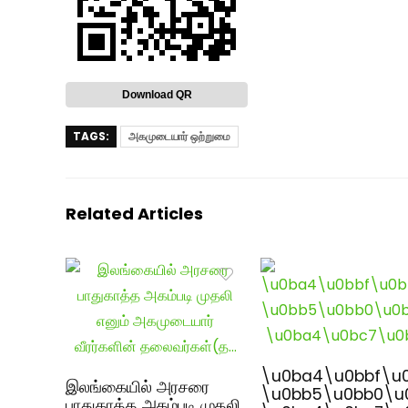
Download QR
TAGS:
அகமுடையார் ஒற்றுமை
Related Articles
\u0ba4\u0bbf\u
இலங்கையில் அரசரை
\u0bb5\u0bb0\u
பாதுகாத்த அகம்படி முதலி