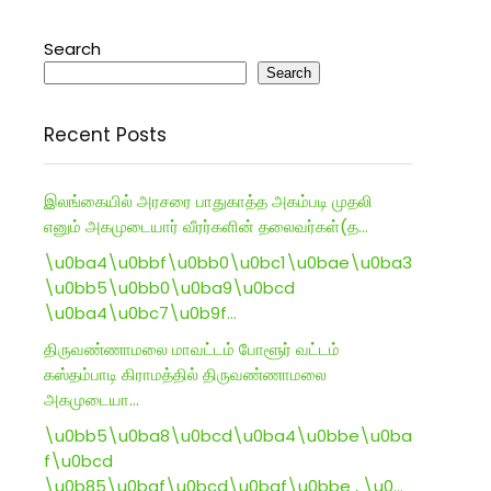
Search
Search
Recent Posts
இலங்கையில் அரசரை பாதுகாத்த அகம்படி முதலி
எனும் அகமுடையார் வீரர்களின் தலைவர்கள்(த…
\u0ba4\u0bbf\u0bb0\u0bc1\u0bae\u0ba3
\u0bb5\u0bb0\u0ba9\u0bcd
\u0ba4\u0bc7\u0b9f…
திருவண்ணாமலை மாவட்டம் போளூர் வட்டம்
கஸ்தம்பாடி கிராமத்தில் திருவண்ணாமலை
அகமுடையா…
\u0bb5\u0ba8\u0bcd\u0ba4\u0bbe\u0ba
f\u0bcd
\u0b85\u0baf\u0bcd\u0baf\u0bbe , \u0…