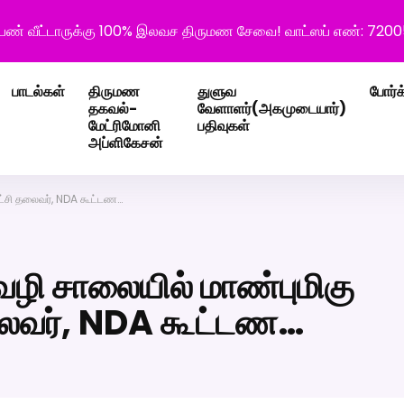
ெண் வீட்டாருக்கு 100% இலவச திருமண சேவை! வாட்ஸப் எண்: 720
பாடல்கள்
திருமண
துளுவ
போர்க
தகவல்-
வேளாளர்(அகமுடையார்)
மேட்ரிமோனி
பதிவுகள்
அப்ளிகேசன்
ட்சி தலைவர், NDA கூட்டண…
ி சாலையில் மாண்புமிகு
தலைவர், NDA கூட்டண…