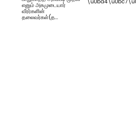
\u0ba4\u0bc7\u
எனும் அகமுடையார்
வீரர்களின்
தலைவர்கள்(த…