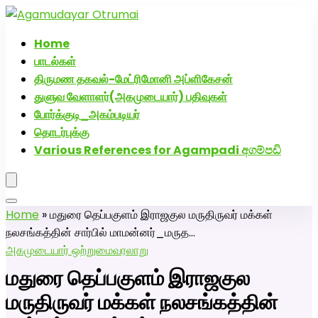
அகமுடையார் திருமண வரன்களுக்கு அகமுடையார்மேட்ரி-பெண் வ
சேவை! வாட்ஸப் எண்: 72005076
Home
பாடல்கள்
திருமண தகவல்-மேட்ரிமோனி அப்ளிகேசன்
துளுவ வேளாளர்(அகமுடையார்) பதிவுகள்
போர்க்குடி_அகம்படியர்
தொடர்புக்கு
Various References for Agampadi අගම්පඩි
Home
»
மதுரை தெப்பகுளம் இராஜகுல மருதிருவர் மக்கள்
நலசங்கத்தின் சார்பில் மாமன்னர்_மருத…
அகமுடையார் ஒற்றுமை
வரலாறு
மதுரை தெப்பகுளம் இராஜகுல
மருதிருவர் மக்கள் நலசங்கத்தின்