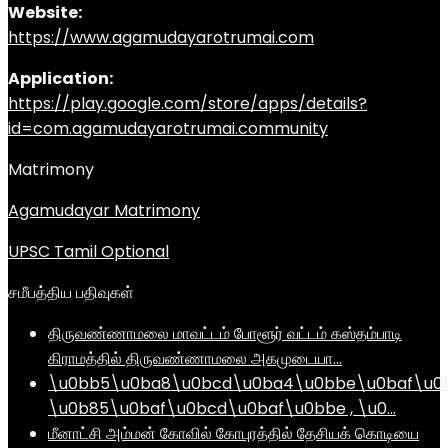
Website:
https://www.agamudayarotrumai.com
Application:
https://play.google.com/store/apps/details?
id=com.agamudayarotrumai.community
Matrimony
Agamudayar Matrimony
UPSC Tamil Optional
சமீபத்திய பதிவுகள்
திருவண்ணாமலை மாவட்டம் போளூர் வட்டம் கஸ்தம்பாடி
கிராமத்தில் திருவண்ணாமலை அகமுடையா…
\u0bb5\u0ba8\u0bcd\u0ba4\u0bbe\u0baf\u0
\u0b85\u0baf\u0bcd\u0baf\u0bbe , \u0…
மீனாட்சி அம்மன் கோவில் கோபுரத்தில் தேசியக் கொடியை