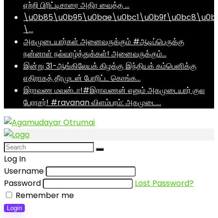
ஏற்றி பிரிட்டிசாரை அதிர வைத்த …
\u0b85\u0b95\u0bae\u0bc1\u0b9f\u0bc8\u0b
\…
அகமுடையார்கள் அனைவருக்கும் #ஆடிப்பெருக்கு
நன்னாள் நல்வாழ்த்துக்கள்! அனைவருக்கும்…
இன்று 31-ஆங்கிலேயக் கிழக்கு இந்தியக் கம்பெனிக்கு
எதிராகத் தீரமுடன் போரிட்ட கொங்க…
இராவண மவன்டா!#இராவணன் எனும் அகமுடையார் குல
பேரரசர்! #ravanan விளம்பரம்: அகமுடை…
Log In
Username
Password
Lost Password?
Remember me
Login