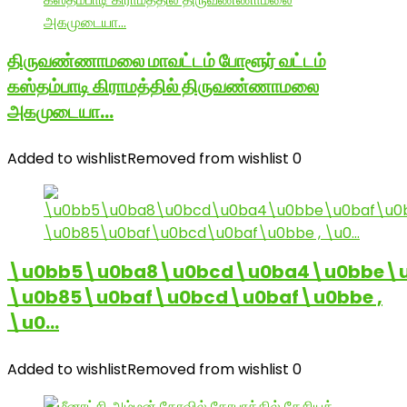
திருவண்ணாமலை மாவட்டம் போளூர் வட்டம்
கஸ்தம்பாடி கிராமத்தில் திருவண்ணாமலை
அகமுடையா…
Added to wishlist
Removed from wishlist
0
\u0bb5\u0ba8\u0bcd\u0ba4\u0bbe\u
\u0b85\u0baf\u0bcd\u0baf\u0bbe ,
\u0…
Added to wishlist
Removed from wishlist
0