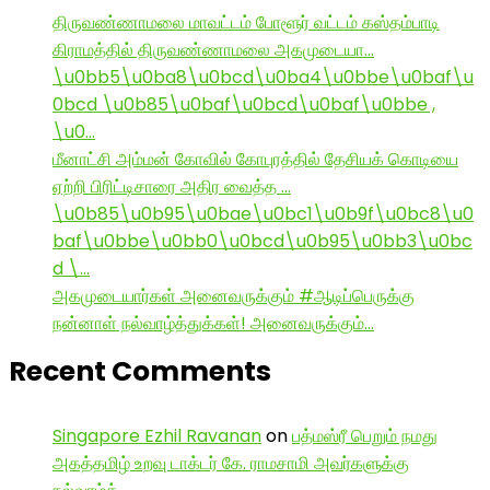
திருவண்ணாமலை மாவட்டம் போளூர் வட்டம் கஸ்தம்பாடி
கிராமத்தில் திருவண்ணாமலை அகமுடையா…
\u0bb5\u0ba8\u0bcd\u0ba4\u0bbe\u0baf\u
0bcd \u0b85\u0baf\u0bcd\u0baf\u0bbe ,
\u0…
மீனாட்சி அம்மன் கோவில் கோபுரத்தில் தேசியக் கொடியை
ஏற்றி பிரிட்டிசாரை அதிர வைத்த …
\u0b85\u0b95\u0bae\u0bc1\u0b9f\u0bc8\u0
baf\u0bbe\u0bb0\u0bcd\u0b95\u0bb3\u0bc
d \…
அகமுடையார்கள் அனைவருக்கும் #ஆடிப்பெருக்கு
நன்னாள் நல்வாழ்த்துக்கள்! அனைவருக்கும்…
Recent Comments
Singapore Ezhil Ravanan
on
பத்மஸ்ரீ பெறும் நமது
அகத்தமிழ் உறவு டாக்டர் கே. ராமசாமி அவர்களுக்கு