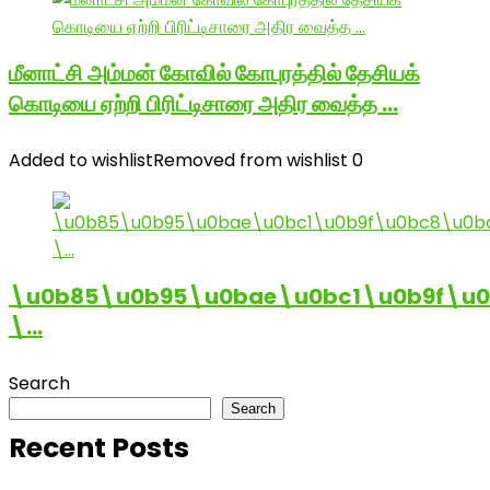
மீனாட்சி அம்மன் கோவில் கோபுரத்தில் தேசியக்
கொடியை ஏற்றி பிரிட்டிசாரை அதிர வைத்த …
Added to wishlist
Removed from wishlist
0
\u0b85\u0b95\u0bae\u0bc1\u0b9f\u
\…
Search
Search
Recent Posts