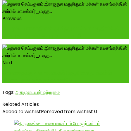
Previous
அகமுடையார் சாதி என்பது சிந்து சமவெளி பகுதியிலேயே
அரசாண்ட இனம்! அகமுடையார் சாதி...
Next
அனைவருக்கும் மாமன்னர்கள் மருதுபாண்டியர்களின்
தீபாவளி நல்வாழ்த்துக்கள் குறிப்பு ...
Tags:
அகமுடையார் ஒற்றுமை
Related Articles
Added to wishlist
Removed from wishlist
0