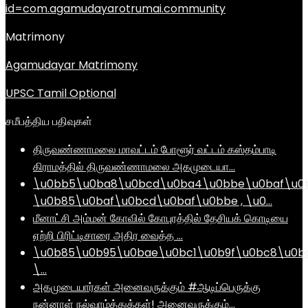
id=com.agamudayarotrumai.community
Matrimony
Agamudayar Matrimony
UPSC Tamil Optional
சமீபத்திய பதிவுகள்
திருவண்ணாமலை மாவட்டம் போளூர் வட்டம் கஸ்தம்பாடி
கிராமத்தில் திருவண்ணாமலை அகமுடையா…
\u0bb5\u0ba8\u0bcd\u0ba4\u0bbe\u0baf\u0
\u0b85\u0baf\u0bcd\u0baf\u0bbe , \u0…
மீனாட்சி அம்மன் கோவில் கோபுரத்தில் தேசியக் கொடியை
ஏற்றி பிரிட்டிசாரை அதிர வைத்த …
\u0b85\u0b95\u0bae\u0bc1\u0b9f\u0bc8\u0b
\…
அகமுடையார்கள் அனைவருக்கும் #ஆடிப்பெருக்கு
நன்னாள் நல்வாழ்த்துக்கள்! அனைவருக்கும்…