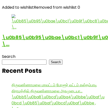
Added to wishlist
Removed from wishlist
0
\u0b85\u0b95\u0bae\u0bc1\u0b9f\u
\…
Search
Search
Recent Posts
திருவண்ணாமலை மாவட்டம் போளூர் வட்டம் கஸ்தம்பாடி
கிராமத்தில் திருவண்ணாமலை அகமுடையா…
\u0bb5\u0ba8\u0bcd\u0ba4\u0bbe\u0baf\u
0bcd \u0b85\u0baf\u0bcd\u0baf\u0bbe ,