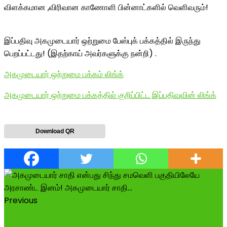
விளக்கமான ,விரிவான காணோளி பின்னாட்களில் வெளிவரும்!
இப்பதிவு அகமுடையார் ஒற்றுமை பேஸ்புக் பக்கத்தில் இருந்து
பெறப்பட்டது! (இதற்காய் அவர்களுக்கு நன்றி) .
அகமுடையார் ஒற்றுமை பக்கம் லிங்க்
அகமுடையார் ஒற்றுமை பக்கத்தில் குறிப்பிட்ட இப்பதிவுவின் லிங்க்
Download QR
Previous
அகமுடையார் குல ஸ்ரீராச ராச சோழரின் சதய