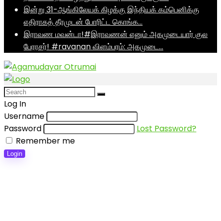
இன்று 31-ஆங்கிலேயக் கிழக்கு இந்தியக் கம்பெனிக்கு
எதிராகத் தீரமுடன் போரிட்ட கொங்க…
இராவண மவன்டா!#இராவணன் எனும் அகமுடையார் குல
பேரரசர்! #ravanan விளம்பரம்: அகமுடை…
Log In
Username
Password
Lost Password?
Remember me
Login