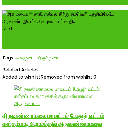
விழாவையோட்டி அவர் புகழை பாடும் மெய்கீர்த...
Next
மதுரை தெப்பகுளம் இராஜகுல மருதிருவர் மக்கள்
நலசங்கத்தின் சார்பில் மாமன்னர்_மருத...
Tags:
அகமுடையார் ஒற்றுமை
Related Articles
Added to wishlist
Removed from wishlist
0
திருவண்ணாமலை மாவட்டம் போளூர் வட்டம்
கஸ்தம்பாடி கிராமத்தில் திருவண்ணாமலை