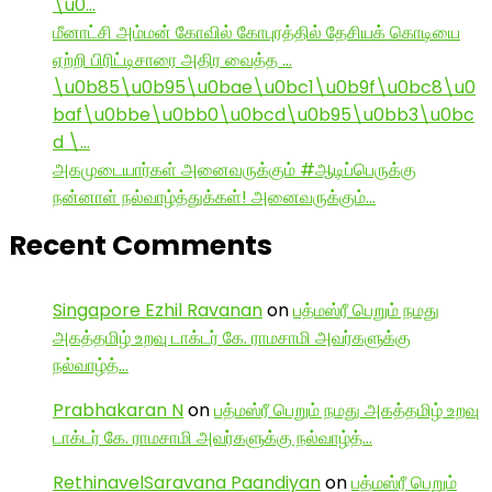
\u0…
மீனாட்சி அம்மன் கோவில் கோபுரத்தில் தேசியக் கொடியை
ஏற்றி பிரிட்டிசாரை அதிர வைத்த …
\u0b85\u0b95\u0bae\u0bc1\u0b9f\u0bc8\u0
baf\u0bbe\u0bb0\u0bcd\u0b95\u0bb3\u0bc
d \…
அகமுடையார்கள் அனைவருக்கும் #ஆடிப்பெருக்கு
நன்னாள் நல்வாழ்த்துக்கள்! அனைவருக்கும்…
Recent Comments
Singapore Ezhil Ravanan
on
பத்மஸ்ரீ பெறும் நமது
அகத்தமிழ் உறவு டாக்டர் கே. ராமசாமி அவர்களுக்கு
நல்வாழ்த்…
Prabhakaran N
on
பத்மஸ்ரீ பெறும் நமது அகத்தமிழ் உறவு
டாக்டர் கே. ராமசாமி அவர்களுக்கு நல்வாழ்த்…
RethinavelSaravana Paandiyan
on
பத்மஸ்ரீ பெறும்