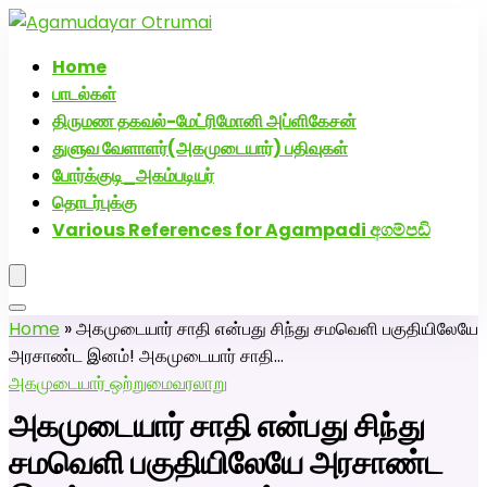
அகமுடையார் திருமண வரன்களுக்கு அகமுடையார்மேட்ரி-பெண்
திருமண சேவை! வாட்ஸப் எண்: 72005
Home
பாடல்கள்
திருமண தகவல்-மேட்ரிமோனி அப்ளிகேசன்
துளுவ வேளாளர்(அகமுடையார்) பதிவுகள்
போர்க்குடி_அகம்படியர்
தொடர்புக்கு
Various References for Agampadi අගම්පඩි
Home
»
அகமுடையார் சாதி என்பது சிந்து சமவெளி பகுதியிலேயே
அரசாண்ட இனம்! அகமுடையார் சாதி…
அகமுடையார் ஒற்றுமை
வரலாறு
அகமுடையார் சாதி என்பது சிந்து
சமவெளி பகுதியிலேயே அரசாண்ட