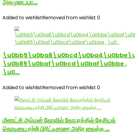
அகமுடையா…
Added to wishlist
Removed from wishlist
0
\u0bb5\u0ba8\u0bcd\u0ba4\u0bbe\u
\u0b85\u0baf\u0bcd\u0baf\u0bbe ,
\u0…
Added to wishlist
Removed from wishlist
0
மீனாட்சி அம்மன் கோவில் கோபுரத்தில் தேசியக்
கொடியை ஏற்றி பிரிட்டிசாரை அதிர வைத்த …