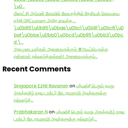
\u0…
மீனாட்சி அம்மன் கோவில் கோபுரத்தில் தேசியக் கொடியை
ஏற்றி பிரிட்டிசாரை அதிர வைத்த …
\u0b85\u0b95\u0bae\u0bc1\u0b9f\u0bc8\u0
baf\u0bbe\u0bb0\u0bcd\u0b95\u0bb3\u0bc
d \…
அகமுடையார்கள் அனைவருக்கும் #ஆடிப்பெருக்கு
நன்னாள் நல்வாழ்த்துக்கள்! அனைவருக்கும்…
Recent Comments
Singapore Ezhil Ravanan
on
பத்மஸ்ரீ பெறும் நமது
அகத்தமிழ் உறவு டாக்டர் கே. ராமசாமி அவர்களுக்கு
நல்வாழ்த்…
Prabhakaran N
on
பத்மஸ்ரீ பெறும் நமது அகத்தமிழ் உறவு
டாக்டர் கே. ராமசாமி அவர்களுக்கு நல்வாழ்த்…