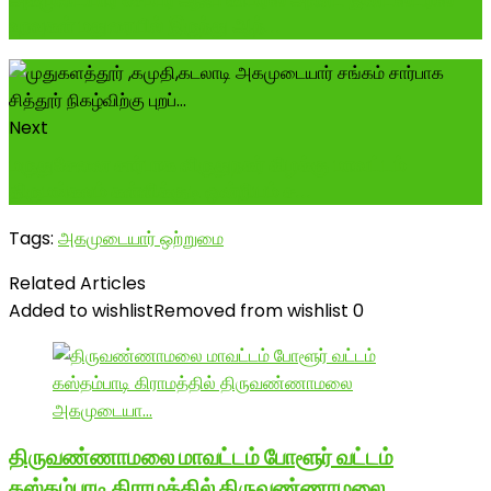
உறவுகள் மதுரையில் இருந்து ஆந்...
Next
மருதுசேனை சார்பாக விருதுநகர் கிழக்கு மாவட்டம்
திருமங்கலம் கள்ளிக்குடி ஒன்றியம் ச...
Tags:
அகமுடையார் ஒற்றுமை
Related Articles
Added to wishlist
Removed from wishlist
0
திருவண்ணாமலை மாவட்டம் போளூர் வட்டம்
கஸ்தம்பாடி கிராமத்தில் திருவண்ணாமலை