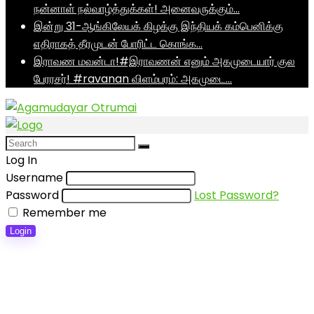
நன்னாள் நல்வாழ்த்துக்கள்! அனைவருக்கும்…
இன்று 31-ஆங்கிலேயக் கிழக்கு இந்தியக் கம்பெனிக்கு
எதிராகத் தீரமுடன் போரிட்ட கொங்க…
இராவண மவன்டா!#இராவணன் எனும் அகமுடையார் குல
பேரரசர்! #ravanan விளம்பரம்: அகமுடை…
Log In
Username
Password
Lost Password?
Remember me
Login