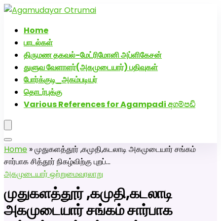
அகமுடையார் திருமண வரன்களுக்கு அகமுடையார்மேட்ரி-பெண்
திருமண சேவை! வாட்ஸப் எண்: 72005
Home
பாடல்கள்
திருமண தகவல்-மேட்ரிமோனி அப்ளிகேசன்
துளுவ வேளாளர்(அகமுடையார்) பதிவுகள்
போர்க்குடி_அகம்படியர்
தொடர்புக்கு
Various References for Agampadi අගම්පඩි
Home
»
முதுகளத்தூர் ,கமுதி,கடலாடி அகமுடையார் சங்கம்
சார்பாக சித்தூர் நிகழ்விற்கு புறப்…
அகமுடையார் ஒற்றுமை
வரலாறு
முதுகளத்தூர் ,கமுதி,கடலாடி
அகமுடையார் சங்கம் சார்பாக