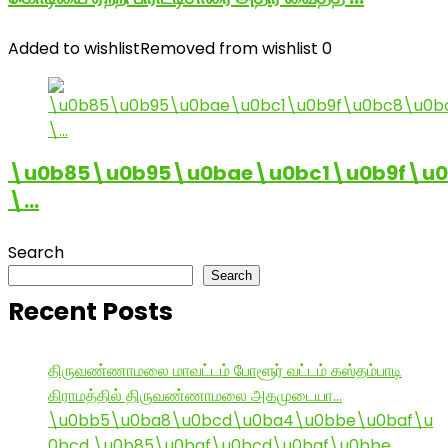
Added to wishlist
Removed from wishlist
0
\u0b85\u0b95\u0bae\u0bc1\u0b9f\u
\…
Search
Search
Recent Posts
திருவண்ணாமலை மாவட்டம் போளூர் வட்டம் கஸ்தம்பாடி
கிராமத்தில் திருவண்ணாமலை அகமுடையா…
\u0bb5\u0ba8\u0bcd\u0ba4\u0bbe\u0baf\u
0bcd \u0b85\u0baf\u0bcd\u0baf\u0bbe ,