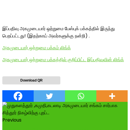
இப்பதிவு அகமுடையார் ஒற்றுமை பேஸ்புக் பக்கத்தில் இருந்து
பெறப்பட்டது! (இதற்காய் அவர்களுக்கு நன்றி) .
அகமுடையார் ஒற்றுமை பக்கம் லிங்க்
அகமுடையார் ஒற்றுமை பக்கத்தில் குறிப்பிட்ட இப்பதிவுவின் லிங்க்
Download QR
Previous
அகமுடையார் சேம்பர் ஆஃப் காமர்ஸ் அண்ட் இன்டஸ்ட்ரிஸ்