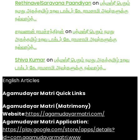
RethinavelSaravana Paandiyan
on
பத்மஸ்ரீ பெறும்
நமது அகத்தமிழ் உறவு டாக்டர் கே. ராமசாமி அவர்களுக்கு
நல்வாழ்த்…
சரவணன் ராமச்சந்திரன்
on
பத்மஸ்ரீ பெறும் நமது
அகத்தமிழ் உறவு டாக்டர் கே. ராமசாமி அவர்களுக்கு
நல்வாழ்த்…
Shiva Kumar
on
பத்மஸ்ரீ பெறும் நமது அகத்தமிழ் உறவு
டாக்டர் கே. ராமசாமி அவர்களுக்கு நல்வாழ்த்…
English Articles
Agamudayar Matri Quick Links
Agamudayar Matri (Matrimony)
Website:
https://agamudayarmatri.com/
Agamudayar Matri Application:
https://play.google.com/store/apps/details?
id=com.agamudayarmatri.www