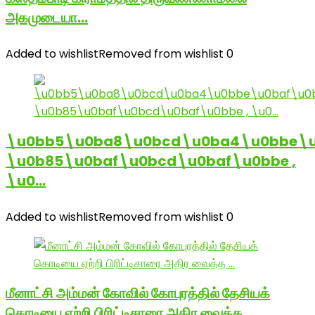
அகமுடையா…
Added to wishlist
Removed from wishlist
0
\u0bb5\u0ba8\u0bcd\u0ba4\u0bbe\u
\u0b85\u0baf\u0bcd\u0baf\u0bbe ,
\u0…
Added to wishlist
Removed from wishlist
0
மீனாட்சி அம்மன் கோவில் கோபுரத்தில் தேசியக்
கொடியை ஏற்றி பிரிட்டிசாரை அதிர வைத்த …