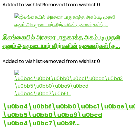
Added to wishlist
Removed from wishlist
0
இலங்கையில் அரசரை பாதுகாத்த அகம்படி முதலி
எனும் அகமுடையார் வீரர்களின் தலைவர்கள்(த…
Added to wishlist
Removed from wishlist
0
\u0ba4\u0bbf\u0bb0\u0bc1\u0bae\u
\u0bb5\u0bb0\u0ba9\u0bcd
\u0ba4\u0bc7\u0b9f…