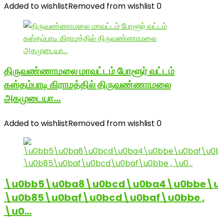
Added to wishlist
Removed from wishlist
0
திருவண்ணாமலை மாவட்டம் போளூர் வட்டம்
கஸ்தம்பாடி கிராமத்தில் திருவண்ணாமலை
அகமுடையா…
Added to wishlist
Removed from wishlist
0
\u0bb5\u0ba8\u0bcd\u0ba4\u0bbe\u
\u0b85\u0baf\u0bcd\u0baf\u0bbe ,
\u0…