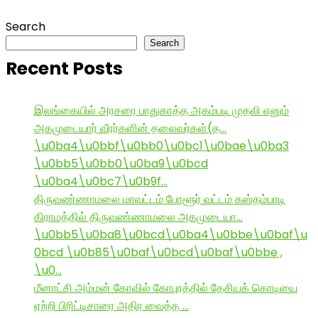
Search
Search
Recent Posts
இலங்கையில் அரசரை பாதுகாத்த அகம்படி முதலி எனும்
அகமுடையார் வீரர்களின் தலைவர்கள்(த…
\u0ba4\u0bbf\u0bb0\u0bc1\u0bae\u0ba3
\u0bb5\u0bb0\u0ba9\u0bcd
\u0ba4\u0bc7\u0b9f…
திருவண்ணாமலை மாவட்டம் போளூர் வட்டம் கஸ்தம்பாடி
கிராமத்தில் திருவண்ணாமலை அகமுடையா…
\u0bb5\u0ba8\u0bcd\u0ba4\u0bbe\u0baf\u
0bcd \u0b85\u0baf\u0bcd\u0baf\u0bbe ,
\u0…
மீனாட்சி அம்மன் கோவில் கோபுரத்தில் தேசியக் கொடியை
ஏற்றி பிரிட்டிசாரை அதிர வைத்த …