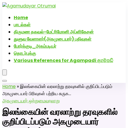
அகமுடையார் திருமண வரன்களுக்கு அகமுடையார்மேட்ரி-
பெண் வீட்டாருக்கு 100% இலவச திருமண சேவை! வாட்ஸப்
Home
எண்: 7200507629
பாடல்கள்
திருமண தகவல்-மேட்ரிமோனி அப்ளிகேசன்
துளுவ வேளாளர்(அகமுடையார்) பதிவுகள்
போர்க்குடி_அகம்படியர்
தொடர்புக்கு
Various References for Agampadi අගම්පඩි
Home
»
இலங்கையின் வரலாற்று தரவுகளில் குறிப்பிடப்படும்
அகமுடையார் பிரிவுகள் பற்றிய சுருக…
அகமுடையார் ஒற்றுமை
வரலாறு
இலங்கையின் வரலாற்று தரவுகளில்
குறிப்பிடப்படும் அகமுடையார்