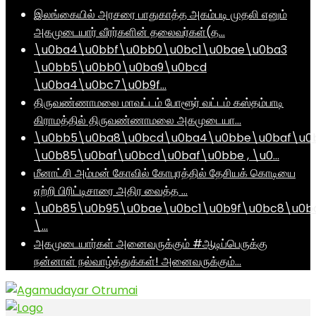
இலங்கையில் அரசரை பாதுகாத்த அகம்படி முதலி எனும்
அகமுடையார் வீரர்களின் தலைவர்கள்(த…
\u0ba4\u0bbf\u0bb0\u0bc1\u0bae\u0ba3
\u0bb5\u0bb0\u0ba9\u0bcd
\u0ba4\u0bc7\u0b9f…
திருவண்ணாமலை மாவட்டம் போளூர் வட்டம் கஸ்தம்பாடி
கிராமத்தில் திருவண்ணாமலை அகமுடையா…
\u0bb5\u0ba8\u0bcd\u0ba4\u0bbe\u0baf\u0
\u0b85\u0baf\u0bcd\u0baf\u0bbe , \u0…
மீனாட்சி அம்மன் கோவில் கோபுரத்தில் தேசியக் கொடியை
ஏற்றி பிரிட்டிசாரை அதிர வைத்த …
\u0b85\u0b95\u0bae\u0bc1\u0b9f\u0bc8\u0b
\…
அகமுடையார்கள் அனைவருக்கும் #ஆடிப்பெருக்கு
நன்னாள் நல்வாழ்த்துக்கள்! அனைவருக்கும்…