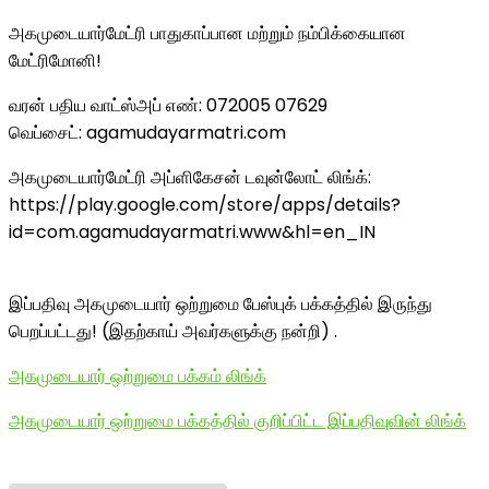
அகமுடையார்மேட்ரி பாதுகாப்பான மற்றும் நம்பிக்கையான
மேட்ரிமோனி!
வரன் பதிய வாட்ஸ்அப் எண்: 072005 07629
வெப்சைட்: agamudayarmatri.com
அகமுடையார்மேட்ரி அப்ளிகேசன் டவுன்லோட் லிங்க்:
https://play.google.com/store/apps/details?
id=com.agamudayarmatri.www&hl=en_IN
இப்பதிவு அகமுடையார் ஒற்றுமை பேஸ்புக் பக்கத்தில் இருந்து
பெறப்பட்டது! (இதற்காய் அவர்களுக்கு நன்றி) .
அகமுடையார் ஒற்றுமை பக்கம் லிங்க்
அகமுடையார் ஒற்றுமை பக்கத்தில் குறிப்பிட்ட இப்பதிவுவின் லிங்க்