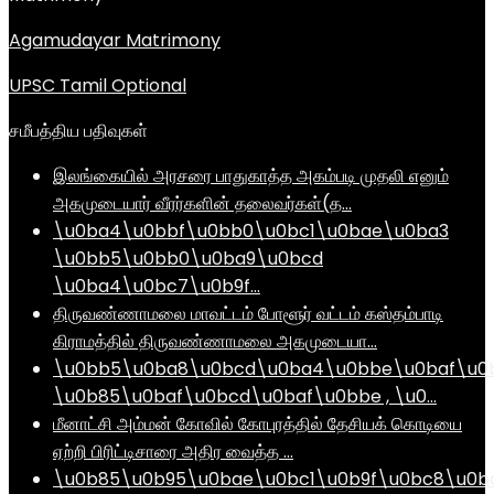
Agamudayar Matrimony
UPSC Tamil Optional
சமீபத்திய பதிவுகள்
இலங்கையில் அரசரை பாதுகாத்த அகம்படி முதலி எனும்
அகமுடையார் வீரர்களின் தலைவர்கள்(த…
\u0ba4\u0bbf\u0bb0\u0bc1\u0bae\u0ba3
\u0bb5\u0bb0\u0ba9\u0bcd
\u0ba4\u0bc7\u0b9f…
திருவண்ணாமலை மாவட்டம் போளூர் வட்டம் கஸ்தம்பாடி
கிராமத்தில் திருவண்ணாமலை அகமுடையா…
\u0bb5\u0ba8\u0bcd\u0ba4\u0bbe\u0baf\u0
\u0b85\u0baf\u0bcd\u0baf\u0bbe , \u0…
மீனாட்சி அம்மன் கோவில் கோபுரத்தில் தேசியக் கொடியை
ஏற்றி பிரிட்டிசாரை அதிர வைத்த …
\u0b85\u0b95\u0bae\u0bc1\u0b9f\u0bc8\u0b