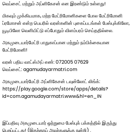
வெப்சைட் மற்றும் அப்ளிகேசன் என இரண்டும் உள்ளது!
மிகவும் முக்கியமாக, மற்ற மேட்ரிமோனிகளை போல மேட்ரிமோனி
ப்ரமோசன் என்ற பெயரில் வரன்களின் புகைப்படங்கள் பேஸ்புக்கிலோ,
யூடிபிலோ வெளியிட்டு எப்போதும் விளம்பரம் செய்ததில்லை.
அகமுடையார்மேட்ரி பாதுகாப்பான மற்றும் நம்பிக்கையான
மேட்ரிமோனி!
வரன் பதிய வாட்ஸ்அப் எண்: 072005 07629
வெப்சைட்: agamudayarmatri.com
அகமுடையார்மேட்ரி அப்ளிகேசன் டவுன்லோட் லிங்க்:
https://play.google.com/store/apps/details?
id=com.agamudayarmatri.www&hl=en_IN
இப்பதிவு அகமுடையார் ஒற்றுமை பேஸ்புக் பக்கத்தில் இருந்து
பெறப்பட்டது! (இதற்காய் அவர்களுக்கு நன்றி) .