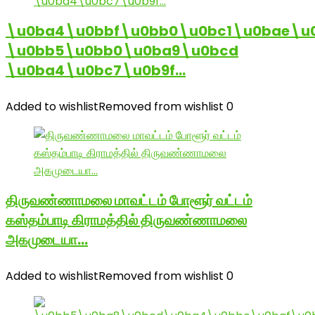
\u0ba4\u0bbf\u0bb0\u0bc1\u0bae\u
\u0bb5\u0bb0\u0ba9\u0bcd
\u0ba4\u0bc7\u0b9f…
Added to wishlist
Removed from wishlist
0
திருவண்ணாமலை மாவட்டம் போளூர் வட்டம்
கஸ்தம்பாடி கிராமத்தில் திருவண்ணாமலை
அகமுடையா…
Added to wishlist
Removed from wishlist
0