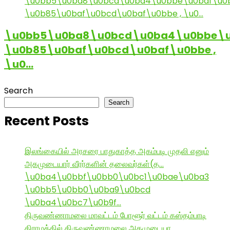
\u0bb5\u0ba8\u0bcd\u0ba4\u0bbe\u
\u0b85\u0baf\u0bcd\u0baf\u0bbe ,
\u0…
Search
Search
Recent Posts
இலங்கையில் அரசரை பாதுகாத்த அகம்படி முதலி எனும்
அகமுடையார் வீரர்களின் தலைவர்கள்(த…
\u0ba4\u0bbf\u0bb0\u0bc1\u0bae\u0ba3
\u0bb5\u0bb0\u0ba9\u0bcd
\u0ba4\u0bc7\u0b9f…
திருவண்ணாமலை மாவட்டம் போளூர் வட்டம் கஸ்தம்பாடி
கிராமத்தில் திருவண்ணாமலை அகமுடையா…