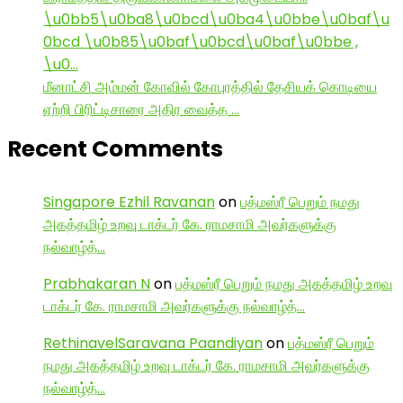
\u0bb5\u0ba8\u0bcd\u0ba4\u0bbe\u0baf\u
0bcd \u0b85\u0baf\u0bcd\u0baf\u0bbe ,
\u0…
மீனாட்சி அம்மன் கோவில் கோபுரத்தில் தேசியக் கொடியை
ஏற்றி பிரிட்டிசாரை அதிர வைத்த …
Recent Comments
Singapore Ezhil Ravanan
on
பத்மஸ்ரீ பெறும் நமது
அகத்தமிழ் உறவு டாக்டர் கே. ராமசாமி அவர்களுக்கு
நல்வாழ்த்…
Prabhakaran N
on
பத்மஸ்ரீ பெறும் நமது அகத்தமிழ் உறவு
டாக்டர் கே. ராமசாமி அவர்களுக்கு நல்வாழ்த்…
RethinavelSaravana Paandiyan
on
பத்மஸ்ரீ பெறும்
நமது அகத்தமிழ் உறவு டாக்டர் கே. ராமசாமி அவர்களுக்கு
நல்வாழ்த்…