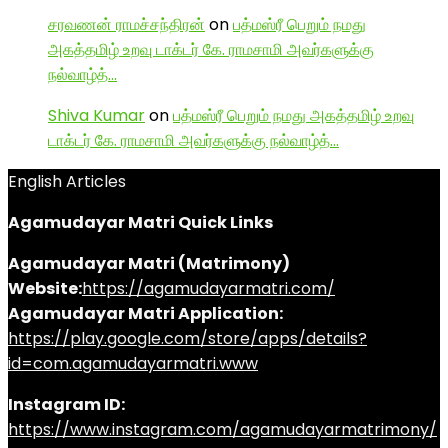
சரவணன் ராமச்சந்திரன்
on
பத்மஸ்ரீ பெறும் நமது
அகத்தமிழ் உறவு டாக்டர் கே. ராமசாமி அவர்களுக்கு
நல்வாழ்த்…
Shiva Kumar
on
பத்மஸ்ரீ பெறும் நமது அகத்தமிழ் உறவு
டாக்டர் கே. ராமசாமி அவர்களுக்கு நல்வாழ்த்…
English Articles
Agamudayar Matri Quick Links
Agamudayar Matri (Matrimony)
Website:
https://agamudayarmatri.com/
Agamudayar Matri Application:
https://play.google.com/store/apps/details?
id=com.agamudayarmatri.www
Instagram ID:
https://www.instagram.com/agamudayarmatrimony/