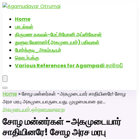
அகமுடையார் திருமண வரன்களுக்கு அகமுடையார்மேட்ரி-பெண்
வீட்டாருக்கு 100% இலவச திருமண சேவை! வாட்ஸப் எண்:
Home
7200507629
பாடல்கள்
திருமண தகவல்-மேட்ரிமோனி அப்ளிகேசன்
துளுவ வேளாளர்(அகமுடையார்) பதிவுகள்
போர்க்குடி_அகம்படியர்
தொடர்புக்கு
Various References for Agampadi අගම්පඩි
Home
»
சோழ மன்னர்கள் -அகமுடையார் சாதியினரே! சோழ
அரச மரபு அகமுடையாருடையது. முழுமையான தர…
அகமுடையார் ஒற்றுமை
வரலாறு
சோழ மன்னர்கள் -அகமுடையார்
சாதியினரே! சோழ அரச மரபு