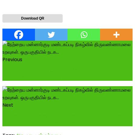
Download QR
Previous
ட்ரோன் பார்வை- நேற்று நடந்த அகமுடையார்களின்
மன்னார்குடி தங்க சூர்ய பிரபை மண்டகப்...
Next
பார்த்ததில் பிடித்தது: மாமன்னர்களின் அடையாளத்தை
தாங்கி . இடம்: சிவகங்கை அருகே ந...