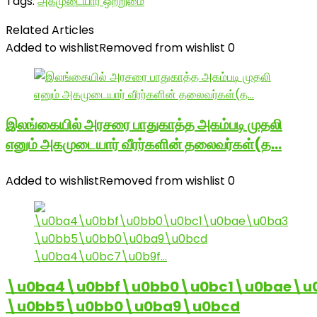
Tags:
அகமுடையார் ஒற்றுமை
Related Articles
Added to wishlist
Removed from wishlist
0
இலங்கையில் அரசரை பாதுகாத்த அகம்படி முதலி
எனும் அகமுடையார் வீரர்களின் தலைவர்கள்(த…
Added to wishlist
Removed from wishlist
0
\u0ba4\u0bbf\u0bb0\u0bc1\u0bae\u
\u0bb5\u0bb0\u0ba9\u0bcd