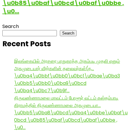
\u0b85\u0baf\u0bcd\u0baf\u0bbe ,
\u0…
Search
Search
Recent Posts
இலங்கையில் அரசரை பாதுகாத்த அகம்படி முதலி எனும்
அகமுடையார் வீரர்களின் தலைவர்கள்(த…
\u0ba4\u0bbf\u0bb0\u0bc1\u0bae\u0ba3
\u0bb5\u0bb0\u0ba9\u0bcd
\u0ba4\u0bc7\u0b9f…
திருவண்ணாமலை மாவட்டம் போளூர் வட்டம் கஸ்தம்பாடி
கிராமத்தில் திருவண்ணாமலை அகமுடையா…
\u0bb5\u0ba8\u0bcd\u0ba4\u0bbe\u0baf\u
0bcd \u0b85\u0baf\u0bcd\u0baf\u0bbe ,
\u0…