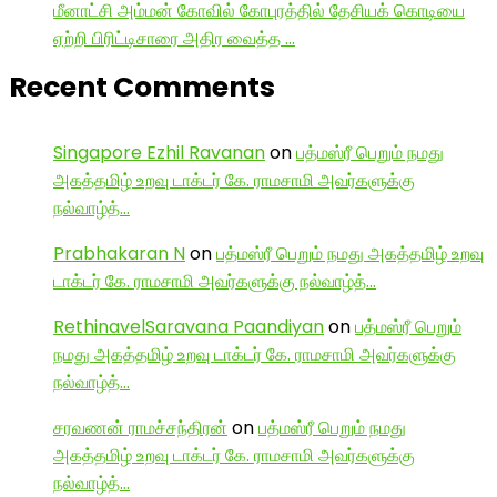
மீனாட்சி அம்மன் கோவில் கோபுரத்தில் தேசியக் கொடியை
ஏற்றி பிரிட்டிசாரை அதிர வைத்த …
Recent Comments
Singapore Ezhil Ravanan
on
பத்மஸ்ரீ பெறும் நமது
அகத்தமிழ் உறவு டாக்டர் கே. ராமசாமி அவர்களுக்கு
நல்வாழ்த்…
Prabhakaran N
on
பத்மஸ்ரீ பெறும் நமது அகத்தமிழ் உறவு
டாக்டர் கே. ராமசாமி அவர்களுக்கு நல்வாழ்த்…
RethinavelSaravana Paandiyan
on
பத்மஸ்ரீ பெறும்
நமது அகத்தமிழ் உறவு டாக்டர் கே. ராமசாமி அவர்களுக்கு
நல்வாழ்த்…
சரவணன் ராமச்சந்திரன்
on
பத்மஸ்ரீ பெறும் நமது
அகத்தமிழ் உறவு டாக்டர் கே. ராமசாமி அவர்களுக்கு
நல்வாழ்த்…