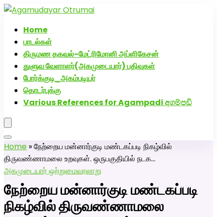
அகமுடையார் திருமண வரன்களுக்கு அகமுடையார்மேட்ரி-
பெண் வீட்டாருக்கு 100% இலவச திருமண சேவை! வாட்ஸப்
Home
எண்: 7200507629
பாடல்கள்
திருமண தகவல்-மேட்ரிமோனி அப்ளிகேசன்
துளுவ வேளாளர்(அகமுடையார்) பதிவுகள்
போர்க்குடி_அகம்படியர்
தொடர்புக்கு
Various References for Agampadi අගම්පඩි
Home
»
நேற்றைய மன்னார்குடி மண்டகப்படி நிகழ்வில்
திருவண்ணாமலை உறவுகள். ஒருபகுதியில் நடக…
அகமுடையார் ஒற்றுமை
வரலாறு
நேற்றைய மன்னார்குடி மண்டகப்படி
நிகழ்வில் திருவண்ணாமலை