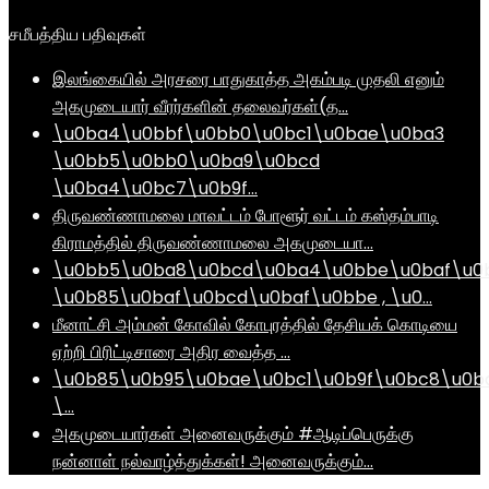
சமீபத்திய பதிவுகள்
இலங்கையில் அரசரை பாதுகாத்த அகம்படி முதலி எனும்
அகமுடையார் வீரர்களின் தலைவர்கள்(த…
\u0ba4\u0bbf\u0bb0\u0bc1\u0bae\u0ba3
\u0bb5\u0bb0\u0ba9\u0bcd
\u0ba4\u0bc7\u0b9f…
திருவண்ணாமலை மாவட்டம் போளூர் வட்டம் கஸ்தம்பாடி
கிராமத்தில் திருவண்ணாமலை அகமுடையா…
\u0bb5\u0ba8\u0bcd\u0ba4\u0bbe\u0baf\u0
\u0b85\u0baf\u0bcd\u0baf\u0bbe , \u0…
மீனாட்சி அம்மன் கோவில் கோபுரத்தில் தேசியக் கொடியை
ஏற்றி பிரிட்டிசாரை அதிர வைத்த …
\u0b85\u0b95\u0bae\u0bc1\u0b9f\u0bc8\u0b
\…
அகமுடையார்கள் அனைவருக்கும் #ஆடிப்பெருக்கு
நன்னாள் நல்வாழ்த்துக்கள்! அனைவருக்கும்…