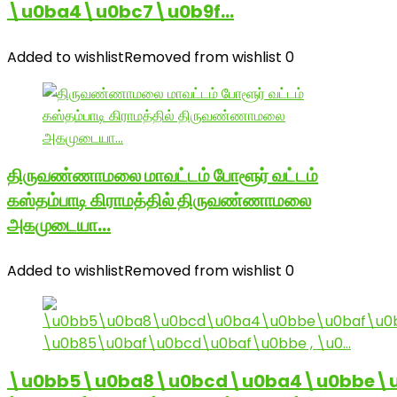
\u0ba4\u0bc7\u0b9f…
Added to wishlist
Removed from wishlist
0
திருவண்ணாமலை மாவட்டம் போளூர் வட்டம்
கஸ்தம்பாடி கிராமத்தில் திருவண்ணாமலை
அகமுடையா…
Added to wishlist
Removed from wishlist
0
\u0bb5\u0ba8\u0bcd\u0ba4\u0bbe\u