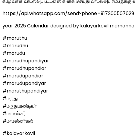
கீழே உள்ள வாட்ஸ்அப் பட்டனை கிளிக் செய்து வாட்ஸ்அப் நம்பருக்
https://api.whatsapp.com/send?phone=917200507629
year 2025 Calendar designed by kalayarkovil mamannar
#maruthu
#marudhu
#marudu
#marudhupandiyar
#marudhupandiar
#marudupandiar
#marudupandiyar
#maruthupandiyar
#மருது
#மருதுபாண்டியர்
#மாமன்னர்
#மாமன்னர்கள்
#kalayarkovil