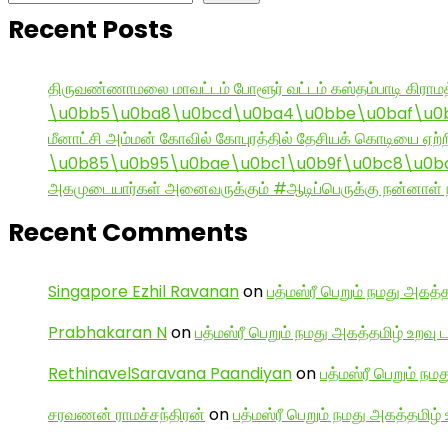
Recent Posts
திருவண்ணாமலை மாவட்டம் போளூர் வட்டம் கஸ்தம்பாடி கி
\u0bb5\u0ba8\u0bcd\u0ba4\u0bbe\u0baf\u0bc
மீனாட்சி அம்மன் கோவில் கோபுரத்தில் தேசியக் கொடியை ஏற்ற
\u0b85\u0b95\u0bae\u0bc1\u0b9f\u0bc8\u0b
அகமுடையார்கள் அனைவருக்கும் #ஆடிப்பெருக்கு நன்னாள் ந
Recent Comments
Singapore Ezhil Ravanan
on
பத்மஸ்ரீ பெறும் நமது அகத்த
Prabhakaran N
on
பத்மஸ்ரீ பெறும் நமது அகத்தமிழ் உறவு 
RethinavelSaravana Paandiyan
on
பத்மஸ்ரீ பெறும் நம
சரவணன் ராமச்சந்திரன்
on
பத்மஸ்ரீ பெறும் நமது அகத்தமிழ் 