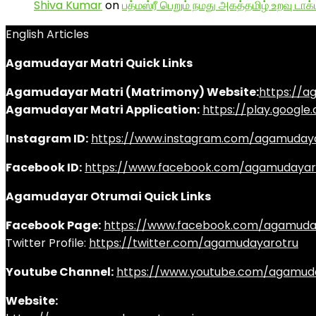
Shiva Kumar
on
பத்மஸ்ரீ பெறும் நமது அகத்தமிழ் உறவு டாக்
English Articles
Agamudayar Matri Quick Links
Agamudayar Matri (Matrimony) Website:
https://
Agamudayar Matri Application:
https://play.googl
Instagram ID:
https://www.instagram.com/agamuday
Facebook ID:
https://www.facebook.com/agamudayar
Agamudayar Otrumai Quick Links
Facebook Page:
https://www.facebook.com/agamuda
Twitter Profile:
https://twitter.com/agamudayarotru
Youtube Channel:
https://www.youtube.com/agamud
Website: