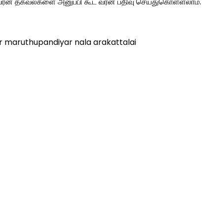
கு வரன் தகவல்களை அனுப்பி கூட வரன் பதிவு செய்துகொள்ளலாம்.
 maruthupandiyar nala arakattalai