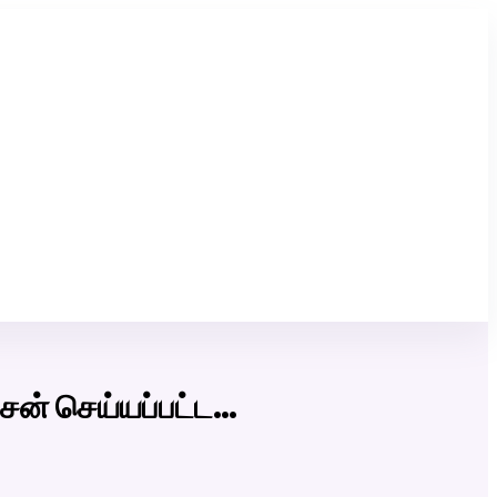
Click Here to Download Matrimony App
ைன் செய்யப்பட்ட…