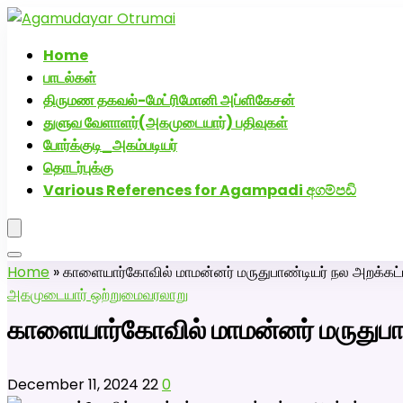
அகமுடையார் திருமண வரன்களுக்கு அகமுடையார்மேட்
Home
பாடல்கள்
திருமண தகவல்-மேட்ரிமோனி அப்ளிகேசன்
துளுவ வேளாளர்(அகமுடையார்) பதிவுகள்
போர்க்குடி_அகம்படியர்
தொடர்புக்கு
Various References for Agampadi අගම්පඩි
Home
»
காளையார்கோவில் மாமன்னர் மருதுபாண்டியர் நல அறக்கட்
அகமுடையார் ஒற்றுமை
வரலாறு
காளையார்கோவில் மாமன்னர் மருதுபா
December 11, 2024
22
0