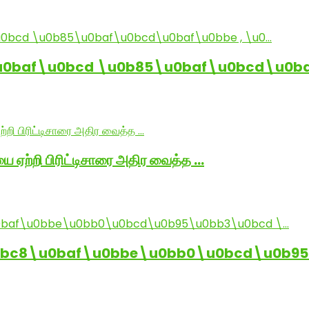
baf\u0bcd \u0b85\u0baf\u0bcd\u0baf
ை ஏற்றி பிரிட்டிசாரை அதிர வைத்த …
0bc8\u0baf\u0bbe\u0bb0\u0bcd\u0b95