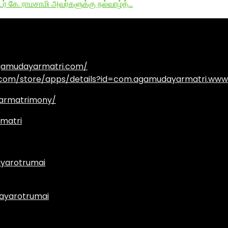
டர் கே. ராமசாமி அவர்களுக்கு நல்வாழ்த்…
agamudayarmatri.com/
e.com/store/apps/details?id=com.agamudayarmatri.www
armatrimony/
matri
yarotrumai
ayarotrumai