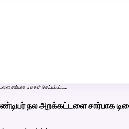
ரி-பெண் வீட்டாருக்கு 100% இலவச திருமண சேவை! வாட்ஸப் எண்:
7200507629
டளை சார்பாக டிசைன் செய்யப்பட்ட…
ண்டியர் நல அறக்கட்டளை சார்பாக டிச