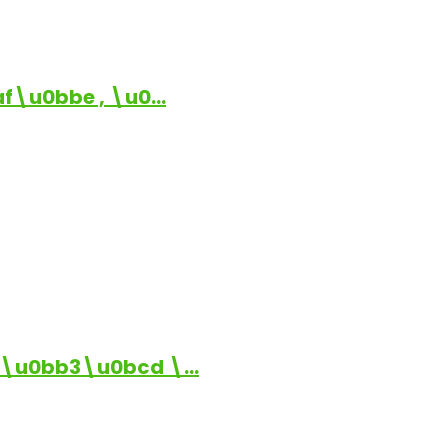
\u0bbe , \u0…
\u0bb3\u0bcd \…