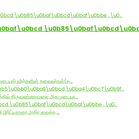
baf\u0bcd \u0b85\u0baf\u0bcd\u0baf
டையார் வீரர்களின் தலைவர்கள்(த…
bb5\u0bb0\u0ba9\u0bcd \u0ba4\u0bc7\u0b9f…
ராமத்தில் திருவண்ணாமலை அகமுடையா…
d \u0b85\u0baf\u0bcd\u0baf\u0bbe , \u0…
ி பிரிட்டிசாரை அதிர வைத்த …