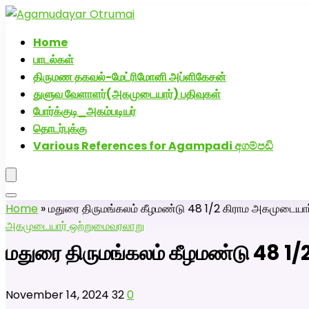
அகமுடையார் திருமண வரன்களுக்கு அகமுடையார்மேட்
Home
பாடல்கள்
திருமண தகவல்-மேட்ரிமோனி அப்ளிகேசன்
துளுவ வேளாளர்(அகமுடையார்) பதிவுகள்
போர்க்குடி_அகம்படியர்
தொடர்புக்கு
Various References for Agampadi අගම්පඩි
Home
»
மதுரை திருமங்கலம் கீழமண்டு 48 1/2 கிராம அகமுடையார
அகமுடையார் ஒற்றுமை
வரலாறு
மதுரை திருமங்கலம் கீழமண்டு 48 1/
November 14, 2024
32
0