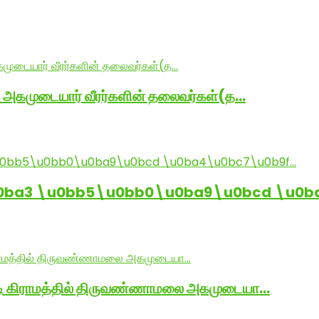
் அகமுடையார் வீரர்களின் தலைவர்கள்(த…
0ba3 \u0bb5\u0bb0\u0ba9\u0bcd \u0b
ாடி கிராமத்தில் திருவண்ணாமலை அகமுடையா…