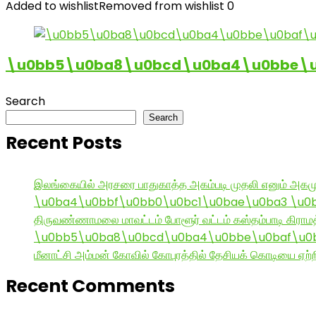
Added to wishlist
Removed from wishlist
0
\u0bb5\u0ba8\u0bcd\u0ba4\u0bbe\u0
Search
Search
Recent Posts
இலங்கையில் அரசரை பாதுகாத்த அகம்படி முதலி எனும் அகமு
\u0ba4\u0bbf\u0bb0\u0bc1\u0bae\u0ba3 \u0
திருவண்ணாமலை மாவட்டம் போளூர் வட்டம் கஸ்தம்பாடி கி
\u0bb5\u0ba8\u0bcd\u0ba4\u0bbe\u0baf\u0bc
மீனாட்சி அம்மன் கோவில் கோபுரத்தில் தேசியக் கொடியை ஏற்ற
Recent Comments