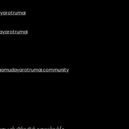
yarotrumai
ayarotrumai
.agamudayarotrumai.community
டையார் வீரர்களின் தலைவர்கள்(த…