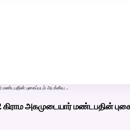
ரி-பெண் வீட்டாருக்கு 100% இலவச திருமண சேவை! வாட்ஸப் எண்:
7200507629
் மண்டபதின் புகைப்படம் அடங்கிய …
2 கிராம அகமுடையார் மண்டபதின் புகை