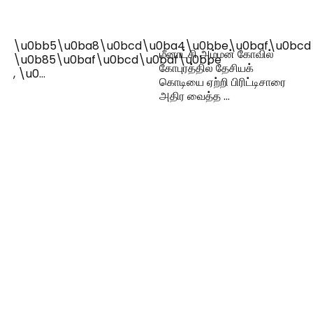
\u0bb5\u0ba8\u0bcd\u0ba4\u0bbe\u0baf\u0bcd
மீனாட்சி அம்மன் கோவில்
\u0b85\u0baf\u0bcd\u0baf\u0bbe
கோபுரத்தில் தேசியக்
, \u0…
கொடியை ஏற்றி பிரிட்டிசாரை
அதிர வைத்த …