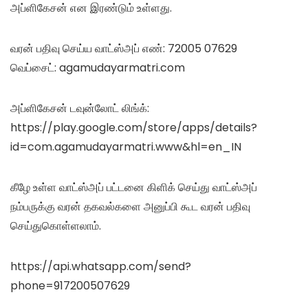
அப்ளிகேசன் என இரண்டும் உள்ளது.
வரன் பதிவு செய்ய வாட்ஸ்அப் எண்: 72005 07629
வெப்சைட்: agamudayarmatri.com
அப்ளிகேசன் டவுன்லோட் லிங்க்:
https://play.google.com/store/apps/details?
id=com.agamudayarmatri.www&hl=en_IN
கீழே உள்ள வாட்ஸ்அப் பட்டனை கிளிக் செய்து வாட்ஸ்அப்
நம்பருக்கு வரன் தகவல்களை அனுப்பி கூட வரன் பதிவு
செய்துகொள்ளலாம்.
https://api.whatsapp.com/send?
phone=917200507629