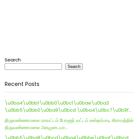
Search
Search
Recent Posts
\u0ba4\u0bbf\u0bb0\u0bc1\u0bae\u0ba3
\u0bb5\u0bb0\u0ba9\u0bcd \u0ba4\u0bc7\u0b9f…
திருவண்ணாமலை மாவட்டம் போளூர் வட்டம் கஸ்தம்பாடி கிராமத்தில்
திருவண்ணாமலை அகமுடையா…
\u0bb5\u0ba8\u0bcd\u0ba4\u0bbe\u0baf\u0bcd