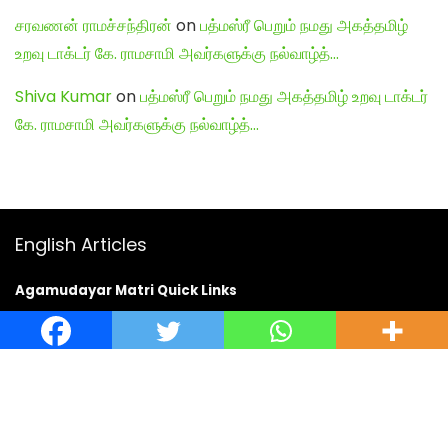
சரவணன் ராமச்சந்திரன்
on
பத்மஸ்ரீ பெறும் நமது அகத்தமிழ்
உறவு டாக்டர் கே. ராமசாமி அவர்களுக்கு நல்வாழ்த்…
Shiva Kumar
on
பத்மஸ்ரீ பெறும் நமது அகத்தமிழ் உறவு டாக்டர்
கே. ராமசாமி அவர்களுக்கு நல்வாழ்த்…
English Articles
Agamudayar Matri Quick Links
Agamudayar Matri (Matrimony)
Website:
https://agamudayarmatri.com/
Agamudayar Matri Application:
https://play.google.com/store/apps/details?
id=com.agamudayarmatri.www