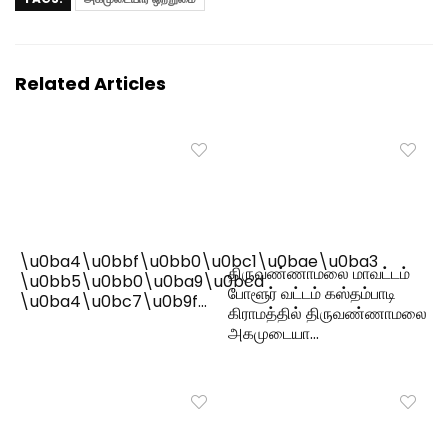
Related Articles
\u0ba4\u0bbf\u0bb0\u0bc1\u0bae\u0ba3
திருவண்ணாமலை மாவட்டம்
\u0bb5\u0bb0\u0ba9\u0bcd
போளூர் வட்டம் கஸ்தம்பாடி
\u0ba4\u0bc7\u0b9f…
கிராமத்தில் திருவண்ணாமலை
அகமுடையா…