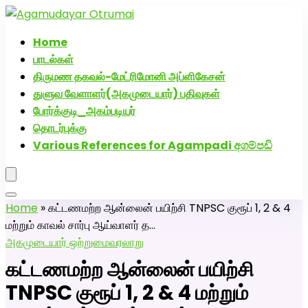
அகமுடையார் திருமண வரன்களுக்கு அகமுடையார்மேட்ரி-
பெண் வீட்டாருக்கு 100% இலவச திருமண சேவை! வாட்ஸப்
Home
எண்: 7200507629
பாடல்கள்
திருமண தகவல்-மேட்ரிமோனி அப்ளிகேசன்
துளுவ வேளாளர்(அகமுடையார்) பதிவுகள்
போர்க்குடி_அகம்படியர்
தொடர்புக்கு
Various References for Agampadi අගම්පඩි
Home
»
கட்டணமற்ற ஆன்லைன் பயிற்சி TNPSC குரூப் 1, 2 & 4
மற்றும் காவல் சார்பு ஆய்வாளர் த…
அகமுடையார் ஒற்றுமை
வரலாறு
கட்டணமற்ற ஆன்லைன் பயிற்சி
TNPSC குரூப் 1, 2 & 4 மற்றும்