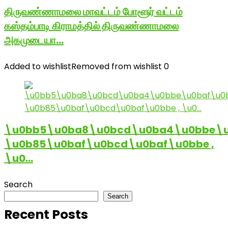
திருவண்ணாமலை மாவட்டம் போளூர் வட்டம்
கஸ்தம்பாடி கிராமத்தில் திருவண்ணாமலை
அகமுடையா…
Added to wishlist
Removed from wishlist
0
\u0bb5\u0ba8\u0bcd\u0ba4\u0bbe\u
\u0b85\u0baf\u0bcd\u0baf\u0bbe ,
\u0…
Search
Search
Recent Posts