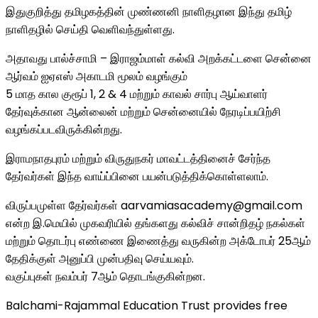
இதுகுறித்து தமிழகத்தின் முண்ணனி நாளிதழான இந்து தமிழ்
நாளிதழில் செய்தி வெளிவந்துள்ளது.
அதாவது பால்ச்சாமி – இராஜம்மாள் கல்வி அறக்கட்டளை சென்னை
ஆர்வம் ஐஏஎஸ் அகாடமி மூலம் வழங்கும்
5 மாத கால குரூப் 1, 2 & 4 மற்றும் காவல் சார்பு ஆய்வாளர்
தேர்வுக்கான ஆன்லைன் மற்றும் சென்னையில் நேரடிப்பயிற்சி
வழங்கப்படவிருக்கின்றது.
இராமநாதபுரம் மற்றும் விருதுநகர் மாவட்டத்தினைச் சேர்ந்த
தேர்வர்கள் இந்த வாய்ப்பினை பயன்படுத்திக்கொள்ளலாம்.
விருப்பமுள்ள தேர்வர்கள் aarvamiasacademy@gmail.com
என்ற இ.மெயில் முகவரியில் தங்களது கல்விச் சான்றிதழ் நகல்கள்
மற்றும் தொடர்பு எண்ணை இணைத்து வருகின்ற அக்டோபர் 25ஆம்
தேதிக்குள் அனுப்பி முன்பதிவு செய்யவும்.
வகுப்புகள் நவம்பர் 7ஆம் தொடங்குகின்றன.
Balchami-Rajammal Education Trust provides free