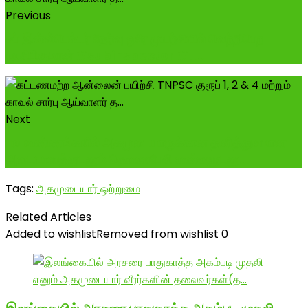
Previous
சப் இன்ஸ்பெக்டர் தேர்வு ஒரே முயற்சியில் வெற்றிபெற
மு.சிபிகுமரன் #subinspector #t...
Next
பல வண்ணங்களில் அகமுடையாருக்கான தனித்துவமான
அடையாளத்துடனும் தொலைபேசி எண்களுடனு...
Tags:
அகமுடையார் ஒற்றுமை
Related Articles
Added to wishlist
Removed from wishlist
0