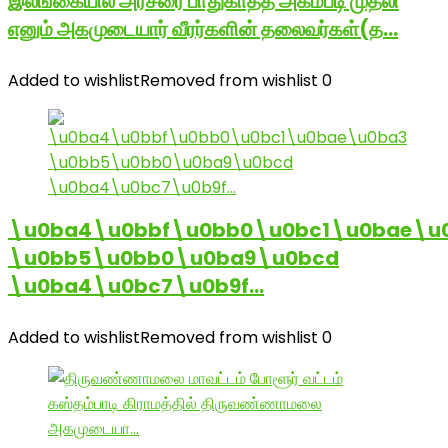
இலங்கையில் அரசரை பாதுகாத்த அகம்படி முதலி
எனும் அகமுடையார் வீரர்களின் தலைவர்கள்(த…
Added to wishlist
Removed from wishlist
0
\u0ba4\u0bbf\u0bb0\u0bc1\u0bae\u
\u0bb5\u0bb0\u0ba9\u0bcd
\u0ba4\u0bc7\u0b9f…
Added to wishlist
Removed from wishlist
0