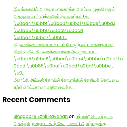
இலங்கையில் அரசரை பாதுகாத்த அகம்படி முதலி எனும்
அகமுடையார் வீரர்களின் தலைவர்கள்(த…
\u0ba4\u0bbf\u0bb0\u0bc1\u0bae\u0ba3
\u0bb5\u0bb0\u0ba9\u0bcd
\u0ba4\u0bc7\u0b9f…
திருவண்ணாமலை மாவட்டம் போளூர் வட்டம் கஸ்தம்பாடி
கிராமத்தில் திருவண்ணாமலை அகமுடையா…
\u0bb5\u0ba8\u0bcd\u0ba4\u0bbe\u0baf\u
0bcd \u0b85\u0baf\u0bcd\u0baf\u0bbe ,
\u0…
மீனாட்சி அம்மன் கோவில் கோபுரத்தில் தேசியக் கொடியை
ஏற்றி பிரிட்டிசாரை அதிர வைத்த …
Recent Comments
Singapore Ezhil Ravanan
on
பத்மஸ்ரீ பெறும் நமது
அகத்தமிழ் உறவு டாக்டர் கே. ராமசாமி அவர்களுக்கு