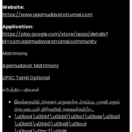
Website:
https://www.agamudayarotrumai.com
Application:
https://play.google.com/store/apps/details?
id=com.agamudayarotrumai.community
Matrimony
Agamudayar Matrimony
UPSC Tamil Optional
சமீபத்திய பதிவுகள்
இலங்கையில் அரசரை பாதுகாத்த அகம்படி முதலி எனும்
அகமுடையார் வீரர்களின் தலைவர்கள்(த…
\u0ba4\u0bbf\u0bb0\u0bc1\u0bae\u0ba3
\u0bb5\u0bb0\u0ba9\u0bcd
\u0ba4\u0bc7\u0b9f…