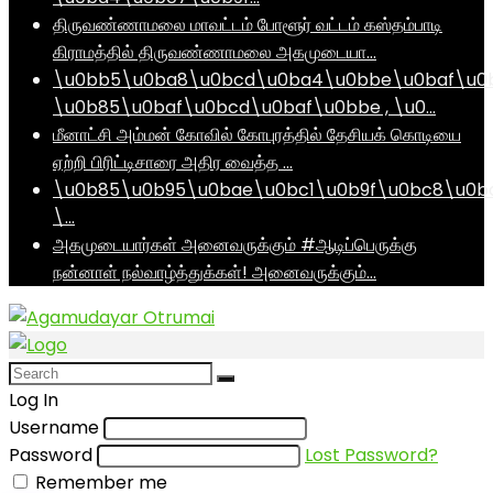
திருவண்ணாமலை மாவட்டம் போளூர் வட்டம் கஸ்தம்பாடி
கிராமத்தில் திருவண்ணாமலை அகமுடையா…
\u0bb5\u0ba8\u0bcd\u0ba4\u0bbe\u0baf\u0
\u0b85\u0baf\u0bcd\u0baf\u0bbe , \u0…
மீனாட்சி அம்மன் கோவில் கோபுரத்தில் தேசியக் கொடியை
ஏற்றி பிரிட்டிசாரை அதிர வைத்த …
\u0b85\u0b95\u0bae\u0bc1\u0b9f\u0bc8\u0b
\…
அகமுடையார்கள் அனைவருக்கும் #ஆடிப்பெருக்கு
நன்னாள் நல்வாழ்த்துக்கள்! அனைவருக்கும்…
Log In
Username
Password
Lost Password?
Remember me