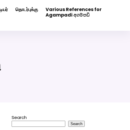
ியர்
தொடர்புக்கு
Various References for
0507629
Click Here to Download Matrimony App
Agampadi අගම්පඩි
ி
Search
Search