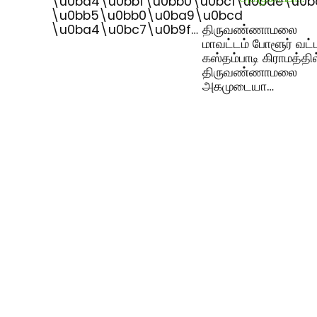
\u0ba4\u0bbf\u0bb0\u0bc1\u0bae\u0b
\u0bb5\u0bb0\u0ba9\u0bcd
\u0ba4\u0bc7\u0b9f…
திருவண்ணாமலை
மாவட்டம் போளூர் வட்
கஸ்தம்பாடி கிராமத்தில
திருவண்ணாமலை
அகமுடையா…