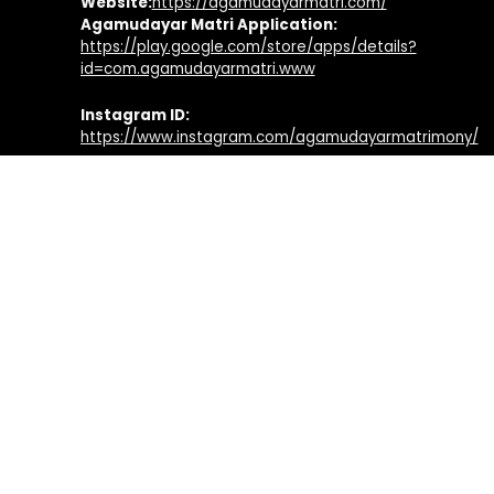
Website:
https://agamudayarmatri.com/
Agamudayar Matri Application:
https://play.google.com/store/apps/details?
id=com.agamudayarmatri.www
Instagram ID:
https://www.instagram.com/agamudayarmatrimony/
Facebook ID:
https://www.facebook.com/agamudayarmatri
Agamudayar Otrumai Quick Links
Facebook Page:
https://www.facebook.com/agamudayarotrumai
Twitter Profile:
https://twitter.com/agamudayarotru
Youtube Channel:
https://www.youtube.com/agamudayarotrumai
Website:
https://www.agamudayarotrumai.com