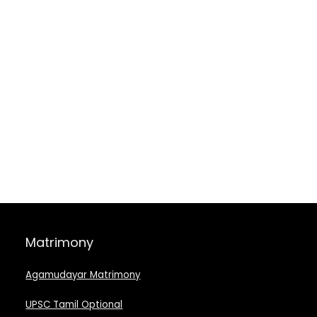
Matrimony
Agamudayar Matrimony
UPSC Tamil Optional