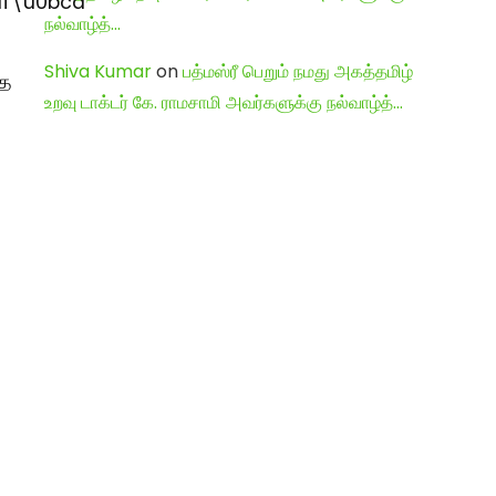
f\u0bcd
்
நல்வாழ்த்…
Shiva Kumar
on
பத்மஸ்ரீ பெறும் நமது அகத்தமிழ்
்த
உறவு டாக்டர் கே. ராமசாமி அவர்களுக்கு நல்வாழ்த்…