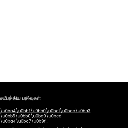
சமீபத்திய பதிவுகள்
\u0ba4\u0bbf\u0bb0\u0bc1\u0bae\u0ba3
\u0bb5\u0bb0\u0ba9\u0bcd
\u0ba4\u0bc7\u0b9f…