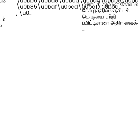
a3
\u0bb5\u0ba8\u0bcd\u0ba4\u0bbe\u0ba
மீனாட்சி அம்மன் கோவில
\u0b85\u0baf\u0bcd\u0baf\u0bbe
கோபுரத்தில் தேசியக்
, \u0…
கொடியை ஏற்றி
டம்
பிரிட்டிசாரை அதிர வைத
்
…