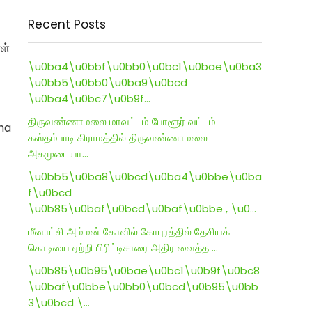
Recent Posts
ள்
\u0ba4\u0bbf\u0bb0\u0bc1\u0bae\u0ba3
\u0bb5\u0bb0\u0ba9\u0bcd
\u0ba4\u0bc7\u0b9f…
திருவண்ணாமலை மாவட்டம் போளூர் வட்டம்
ha
கஸ்தம்பாடி கிராமத்தில் திருவண்ணாமலை
அகமுடையா…
\u0bb5\u0ba8\u0bcd\u0ba4\u0bbe\u0ba
f\u0bcd
\u0b85\u0baf\u0bcd\u0baf\u0bbe , \u0…
மீனாட்சி அம்மன் கோவில் கோபுரத்தில் தேசியக்
கொடியை ஏற்றி பிரிட்டிசாரை அதிர வைத்த …
\u0b85\u0b95\u0bae\u0bc1\u0b9f\u0bc8
\u0baf\u0bbe\u0bb0\u0bcd\u0b95\u0bb
3\u0bcd \…