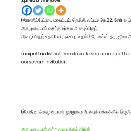
Spread the love
இராணிப்பேட்டை மாவட்டம், நெமிலி வட்டம் நெ.22, சேரி அ
அகமுடையார் வசந்த உற்சவ அழைப்பிதழ்.
அழைப்பிதழ் உதவி: விரிஞ்சிபுரம் தம்பி ரோலக்ஸ் திரு.ஜீவ
ranipettai district nemili circle seri ammape
oorsavam invitation
இப்பதிவு அகமுடையார் ஒற்றுமை பேஸ்புக் பக்கத்தில் இருந்
அகமுடையார் ஒற்றுமை பக்கம் லிங்க்