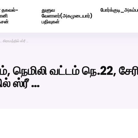
 தகவல்-
துளுவ
போர்க்குடி_அகம்பட
ெண் வீட்டாருக்கு 100% இலவச திருமண சேவை! வாட்ஸப் எண்: 720
மோனி
வேளாளர்(அகமுடையார்)
ேசன்
பதிவுகள்
கிராமத்தில் ஸ்ரீ …
, நெமிலி வட்டம் நெ.22, சேர
் ஸ்ரீ …