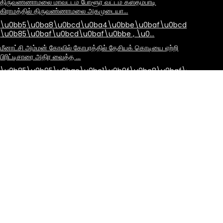
திருவண்ணாமலை மாவட்டம் போளூர் வட்டம் கஸ்தம்பாடி
கிராமத்தில் திருவண்ணாமலை அகமுடையா…
\u0bb5\u0ba8\u0bcd\u0ba4\u0bbe\u0baf\u0bcd
\u0b85\u0baf\u0bcd\u0baf\u0bbe , \u0…
மீனாட்சி அம்மன் கோவில் கோபுரத்தில் தேசியக் கொடியை ஏற்றி
பிரிட்டிசாரை அதிர வைத்த …
\u0b85\u0b95\u0bae\u0bc1\u0b9f\u0bc8\u0baf\u0bbe\u
\…
அகமுடையார்கள் அனைவருக்கும் #ஆடிப்பெருக்கு நன்னாள்
நல்வாழ்த்துக்கள்! அனைவருக்கும்…
இன்று 31-ஆங்கிலேயக் கிழக்கு இந்தியக் கம்பெனிக்கு எதிராகத்
தீரமுடன் போரிட்ட கொங்க…