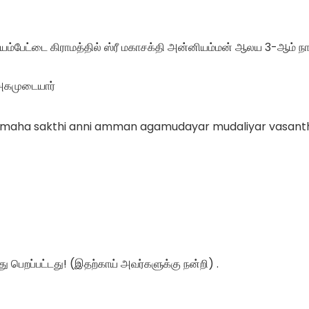
ய்யம்பேட்டை கிராமத்தில் ஸ்ரீ மகாசக்தி அன்னியம்மன் ஆலய 3-ஆம் நா
ா அகமுடையார்
ttai maha sakthi anni amman agamudayar mudaliyar vasant
து பெறப்பட்டது! (இதற்காய் அவர்களுக்கு நன்றி) .