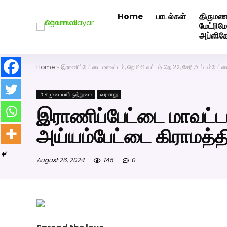
Home
பாடல்கள்
திருமண
அகமுடையார் திருமண வரன்களுக்கு அகமுடையார்மேட்ரி-ப
மேட்ரி
அப்ளிக
Home
»
இராணிப்பேட்டை மாவட்டம், நெமிலி வட்டம் நெ.22, சேரி அய்யம்பேட்டை 
அகமுடையார் ஒற்றுமை
வரலாறு
இராணிப்பேட்டை மாவட்டம்
அய்யம்பேட்டை கிராமத்தில
August 26, 2024
145
0