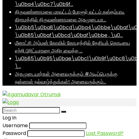
\u0ba4\u0bc7\u0b9f…
திருவண்ணாமலை மாவட்டம் போளூர் வட்டம் கஸ்தம்பாடி
கிராமத்தில் திருவண்ணாமலை அகமுடையா…
\u0bb5\u0ba8\u0bcd\u0ba4\u0bbe\u0baf\u0
\u0b85\u0baf\u0bcd\u0baf\u0bbe , \u0…
மீனாட்சி அம்மன் கோவில் கோபுரத்தில் தேசியக் கொடியை
ஏற்றி பிரிட்டிசாரை அதிர வைத்த …
\u0b85\u0b95\u0bae\u0bc1\u0b9f\u0bc8\u0b
\…
அகமுடையார்கள் அனைவருக்கும் #ஆடிப்பெருக்கு
நன்னாள் நல்வாழ்த்துக்கள்! அனைவருக்கும்…
Log In
Username
Password
Lost Password?