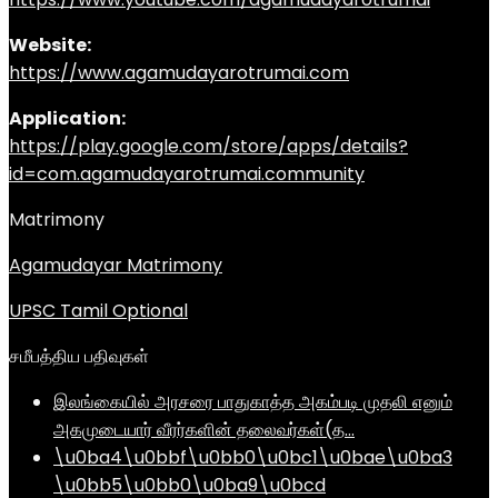
Website:
https://www.agamudayarotrumai.com
Application:
https://play.google.com/store/apps/details?
id=com.agamudayarotrumai.community
Matrimony
Agamudayar Matrimony
UPSC Tamil Optional
சமீபத்திய பதிவுகள்
இலங்கையில் அரசரை பாதுகாத்த அகம்படி முதலி எனும்
அகமுடையார் வீரர்களின் தலைவர்கள்(த…
\u0ba4\u0bbf\u0bb0\u0bc1\u0bae\u0ba3
\u0bb5\u0bb0\u0ba9\u0bcd