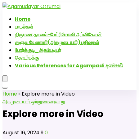
அகமுடையார் திருமண வரன்களுக்கு அகமுடையார்மேட்ரி-
பெண் வீட்டாருக்கு 100% இலவச திருமண சேவை! வாட்ஸப்
Home
எண்: 7200507629
பாடல்கள்
திருமண தகவல்-மேட்ரிமோனி அப்ளிகேசன்
துளுவ வேளாளர்(அகமுடையார்) பதிவுகள்
போர்க்குடி_அகம்படியர்
தொடர்புக்கு
Various References for Agampadi අගම්පඩි
Home
»
Explore more in Video
அகமுடையார் ஒற்றுமை
வரலாறு
Explore more in Video
August 16, 2024
9
0