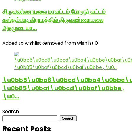
திருவண்ணாமலை மாவட்டம் போளூர் வட்டம்
கஸ்தம்பாடி கிராமத்தில் திருவண்ணாமலை
அகமுடையா…
Added to wishlist
Removed from wishlist
0
\u0bb5\u0ba8\u0bcd\u0ba4\u0bbe\u
\u0b85\u0baf\u0bcd\u0baf\u0bbe ,
\u0…
Search
Search
Recent Posts