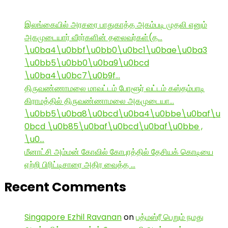
இலங்கையில் அரசரை பாதுகாத்த அகம்படி முதலி எனும்
அகமுடையார் வீரர்களின் தலைவர்கள்(த…
\u0ba4\u0bbf\u0bb0\u0bc1\u0bae\u0ba3
\u0bb5\u0bb0\u0ba9\u0bcd
\u0ba4\u0bc7\u0b9f…
திருவண்ணாமலை மாவட்டம் போளூர் வட்டம் கஸ்தம்பாடி
கிராமத்தில் திருவண்ணாமலை அகமுடையா…
\u0bb5\u0ba8\u0bcd\u0ba4\u0bbe\u0baf\u
0bcd \u0b85\u0baf\u0bcd\u0baf\u0bbe ,
\u0…
மீனாட்சி அம்மன் கோவில் கோபுரத்தில் தேசியக் கொடியை
ஏற்றி பிரிட்டிசாரை அதிர வைத்த …
Recent Comments
Singapore Ezhil Ravanan
on
பத்மஸ்ரீ பெறும் நமது