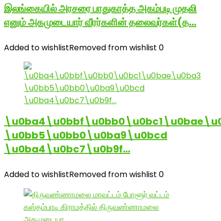
இலங்கையில் அரசரை பாதுகாத்த அகம்படி முதலி
எனும் அகமுடையார் வீரர்களின் தலைவர்கள்(த…
Added to wishlist
Removed from wishlist
0
\u0ba4\u0bbf\u0bb0\u0bc1\u0bae\u
\u0bb5\u0bb0\u0ba9\u0bcd
\u0ba4\u0bc7\u0b9f…
Added to wishlist
Removed from wishlist
0