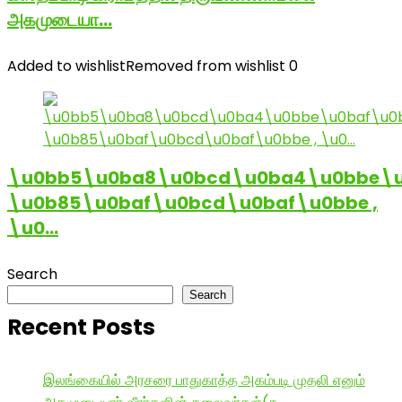
அகமுடையா…
Added to wishlist
Removed from wishlist
0
\u0bb5\u0ba8\u0bcd\u0ba4\u0bbe\u
\u0b85\u0baf\u0bcd\u0baf\u0bbe ,
\u0…
Search
Search
Recent Posts
இலங்கையில் அரசரை பாதுகாத்த அகம்படி முதலி எனும்