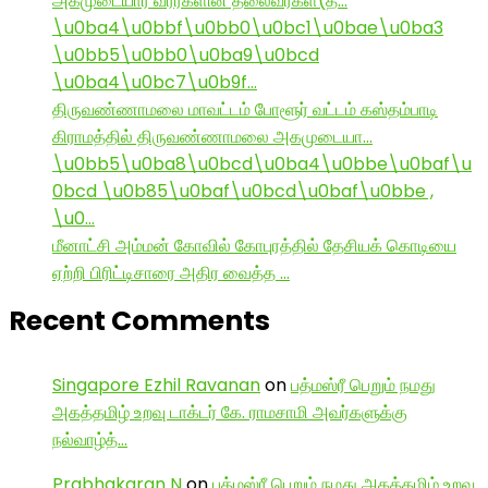
அகமுடையார் வீரர்களின் தலைவர்கள்(த…
\u0ba4\u0bbf\u0bb0\u0bc1\u0bae\u0ba3
\u0bb5\u0bb0\u0ba9\u0bcd
\u0ba4\u0bc7\u0b9f…
திருவண்ணாமலை மாவட்டம் போளூர் வட்டம் கஸ்தம்பாடி
கிராமத்தில் திருவண்ணாமலை அகமுடையா…
\u0bb5\u0ba8\u0bcd\u0ba4\u0bbe\u0baf\u
0bcd \u0b85\u0baf\u0bcd\u0baf\u0bbe ,
\u0…
மீனாட்சி அம்மன் கோவில் கோபுரத்தில் தேசியக் கொடியை
ஏற்றி பிரிட்டிசாரை அதிர வைத்த …
Recent Comments
Singapore Ezhil Ravanan
on
பத்மஸ்ரீ பெறும் நமது
அகத்தமிழ் உறவு டாக்டர் கே. ராமசாமி அவர்களுக்கு
நல்வாழ்த்…
Prabhakaran N
on
பத்மஸ்ரீ பெறும் நமது அகத்தமிழ் உறவு