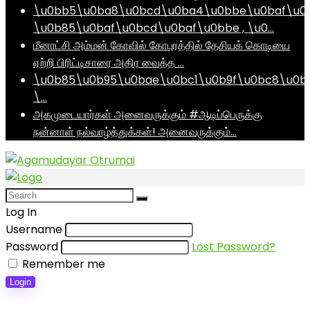
\u0bb5\u0ba8\u0bcd\u0ba4\u0bbe\u0baf\u0
\u0b85\u0baf\u0bcd\u0baf\u0bbe , \u0…
மீனாட்சி அம்மன் கோவில் கோபுரத்தில் தேசியக் கொடியை
ஏற்றி பிரிட்டிசாரை அதிர வைத்த …
\u0b85\u0b95\u0bae\u0bc1\u0b9f\u0bc8\u0b
\…
அகமுடையார்கள் அனைவருக்கும் #ஆடிப்பெருக்கு
நன்னாள் நல்வாழ்த்துக்கள்! அனைவருக்கும்…
Log In
Username
Password
Lost Password?
Remember me
Login