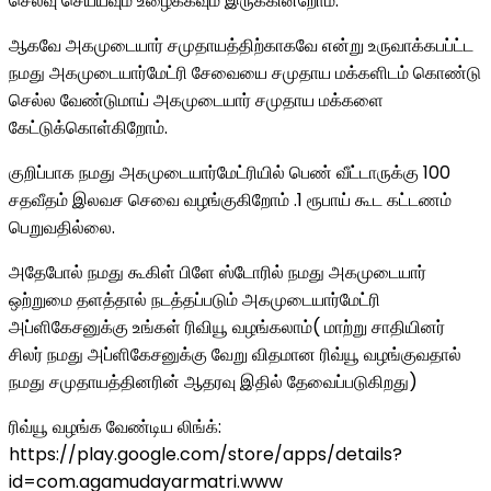
செலவு செய்யவும் உழைக்கவும் இருக்கின்றோம்.
ஆகவே அகமுடையார் சமுதாயத்திற்காகவே என்று உருவாக்கபப்ட்ட
நமது அகமுடையார்மேட்ரி சேவையை சமுதாய மக்களிடம் கொண்டு
செல்ல வேண்டுமாய் அகமுடையார் சமுதாய மக்களை
கேட்டுக்கொள்கிறோம்.
குறிப்பாக நமது அகமுடையார்மேட்ரியில் பெண் வீட்டாருக்கு 100
சதவீதம் இலவச செவை வழங்குகிறோம் .1 ரூபாய் கூட கட்டணம்
பெறுவதில்லை.
அதேபோல் நமது கூகிள் பிளே ஸ்டோரில் நமது அகமுடையார்
ஒற்றுமை தளத்தால் நடத்தப்படும் அகமுடையார்மேட்ரி
அப்ளிகேசனுக்கு உங்கள் ரிவியூ வழங்கலாம்( மாற்று சாதியினர்
சிலர் நமது அப்ளிகேசனுக்கு வேறு விதமான ரிவ்யூ வழங்குவதால்
நமது சமுதாயத்தினரின் ஆதரவு இதில் தேவைப்படுகிறது)
ரிவ்யூ வழங்க வேண்டிய லிங்க்:
https://play.google.com/store/apps/details?
id=com.agamudayarmatri.www