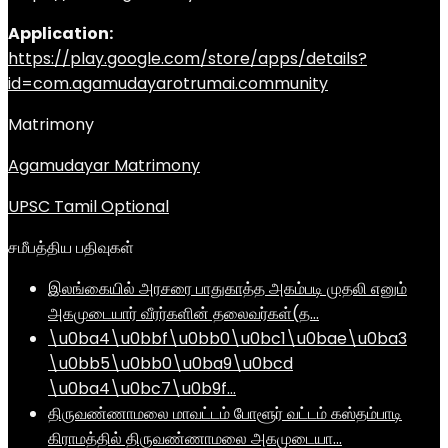
Application:
https://play.google.com/store/apps/details?
id=com.agamudayarotrumai.community
Matrimony
Agamudayar Matrimony
UPSC Tamil Optional
சமீபத்திய பதிவுகள்
இலங்கையில் அரசரை பாதுகாத்த அகம்படி முதலி எனும்
அகமுடையார் வீரர்களின் தலைவர்கள்(த…
\u0ba4\u0bbf\u0bb0\u0bc1\u0bae\u0ba3
\u0bb5\u0bb0\u0ba9\u0bcd
\u0ba4\u0bc7\u0b9f…
திருவண்ணாமலை மாவட்டம் போளூர் வட்டம் கஸ்தம்பாடி
கிராமத்தில் திருவண்ணாமலை அகமுடையா…