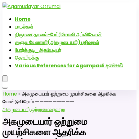
அகமுடையார் திருமண வரன்களுக்கு அகமுடையார்மேட்ரி-
பெண் வீட்டாருக்கு 100% இலவச திருமண சேவை! வாட்ஸப்
Home
எண்: 7200507629
பாடல்கள்
திருமண தகவல்-மேட்ரிமோனி அப்ளிகேசன்
துளுவ வேளாளர்(அகமுடையார்) பதிவுகள்
போர்க்குடி_அகம்படியர்
தொடர்புக்கு
Various References for Agampadi අගම්පඩි
Home
»
அகமுடையார் ஒற்றுமை முயற்சிகளை ஆதரிக்க
வேண்டுகிறோம் ————————— …
அகமுடையார் ஒற்றுமை
வரலாறு
அகமுடையார் ஒற்றுமை
முயற்சிகளை ஆதரிக்க