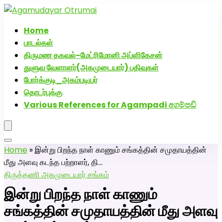
அகமுடையார் திருமண வரன்களுக்கு அகமுடையார்மேட்ரி-
பெண் வீட்டாருக்கு 100% இலவச திருமண சேவை! வாட்ஸப்
Home
எண்: 7200507629
பாடல்கள்
திருமண தகவல்-மேட்ரிமோனி அப்ளிகேசன்
துளுவ வேளாளர்(அகமுடையார்) பதிவுகள்
போர்க்குடி_அகம்படியர்
தொடர்புக்கு
Various References for Agampadi අගම්පඩි
Home
»
இன்று பிறந்த நாள் காணும் சங்கத்தின் சமுதாயத்தின்
மீது அளவு கடந்த பற்றாளர், தி…
திருத்தணி அகமுடையார் சங்கம்
இன்று பிறந்த நாள் காணும்
சங்கத்தின் சமுதாயத்தின் மீது அளவு