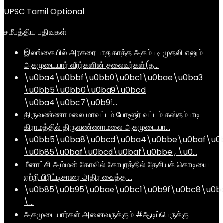
UPSC Tamil Optional
சமீபத்திய பதிவுகள்
இலங்கையில் அரசரை பாதுகாத்த அகம்படி முதலி எனும்
அகமுடையார் வீரர்களின் தலைவர்கள்(த…
\u0ba4\u0bbf\u0bb0\u0bc1\u0bae\u0ba3
\u0bb5\u0bb0\u0ba9\u0bcd
\u0ba4\u0bc7\u0b9f…
திருவண்ணாமலை மாவட்டம் போளூர் வட்டம் கஸ்தம்பாடி
கிராமத்தில் திருவண்ணாமலை அகமுடையா…
\u0bb5\u0ba8\u0bcd\u0ba4\u0bbe\u0baf\u0
\u0b85\u0baf\u0bcd\u0baf\u0bbe , \u0…
மீனாட்சி அம்மன் கோவில் கோபுரத்தில் தேசியக் கொடியை
ஏற்றி பிரிட்டிசாரை அதிர வைத்த …
\u0b85\u0b95\u0bae\u0bc1\u0b9f\u0bc8\u0b
\…
அகமுடையார்கள் அனைவருக்கும் #ஆடிப்பெருக்கு