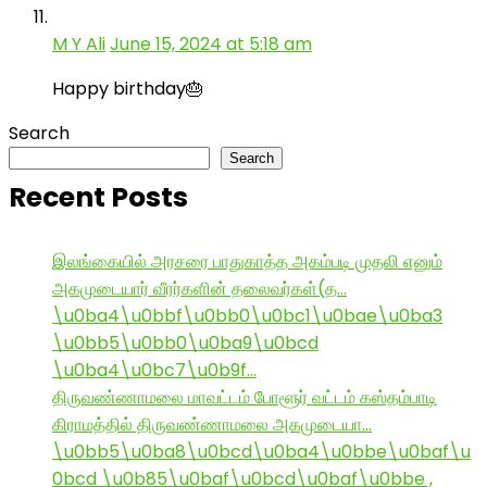
M Y Ali
June 15, 2024 at 5:18 am
Happy birthday🎂
Search
Search
Recent Posts
இலங்கையில் அரசரை பாதுகாத்த அகம்படி முதலி எனும்
அகமுடையார் வீரர்களின் தலைவர்கள்(த…
\u0ba4\u0bbf\u0bb0\u0bc1\u0bae\u0ba3
\u0bb5\u0bb0\u0ba9\u0bcd
\u0ba4\u0bc7\u0b9f…
திருவண்ணாமலை மாவட்டம் போளூர் வட்டம் கஸ்தம்பாடி
கிராமத்தில் திருவண்ணாமலை அகமுடையா…
\u0bb5\u0ba8\u0bcd\u0ba4\u0bbe\u0baf\u
0bcd \u0b85\u0baf\u0bcd\u0baf\u0bbe ,