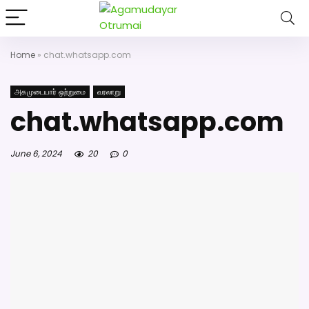
அகமுடையார் திருமண வரன்களுக்கு அகமுடையார்மேட்ரி-பெண் வ
திருமண சேவை! வாட்ஸப் எண்: 7200507
Home
»
chat.whatsapp.com
அகமுடையார் ஒற்றுமை
வரலாறு
chat.whatsapp.com
June 6, 2024
20
0