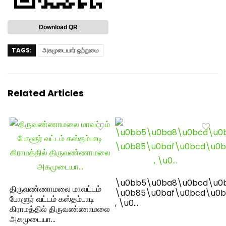
Download QR
TAGS:
அகமுடையார் ஒற்றுமை
Related Articles
\u0bb5\u0ba8\u0bcd\u0
திருவண்ணாமலை மாவட்டம்
\u0b85\u0baf\u0bcd\u0b
போளூர் வட்டம் கஸ்தம்பாடி
, \u0…
கிராமத்தில் திருவண்ணாமலை
அகமுடையா…