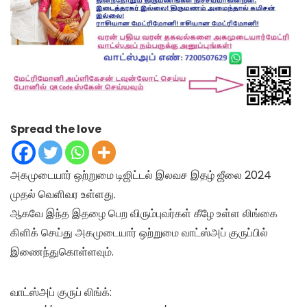
Spread the love
அகமுடையார் ஒற்றுமை டிஜிட்டல் இலவச இதழ் ஜீலை 2024
முதல் வெளிவர உள்ளது.
ஆகவே இந்த இதழை பெற விரும்புவர்கள் கீழே உள்ள லிங்கை
கிளிக் செய்து அகமுடையார் ஒற்றுமை வாட்ஸ்அப் குருப்பில்
இணைந்துகொள்ளவும்.
வாட்ஸ்அப் குருப் லிங்க்: