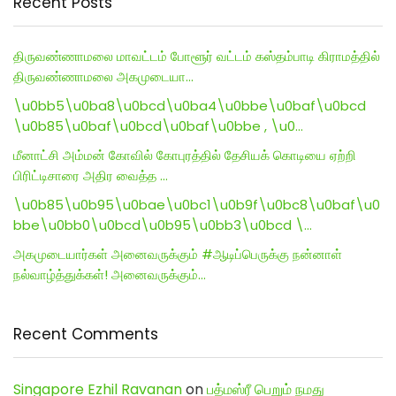
Recent Posts
திருவண்ணாமலை மாவட்டம் போளூர் வட்டம் கஸ்தம்பாடி கிராமத்தில்
திருவண்ணாமலை அகமுடையா…
\u0bb5\u0ba8\u0bcd\u0ba4\u0bbe\u0baf\u0bcd
\u0b85\u0baf\u0bcd\u0baf\u0bbe , \u0…
மீனாட்சி அம்மன் கோவில் கோபுரத்தில் தேசியக் கொடியை ஏற்றி
பிரிட்டிசாரை அதிர வைத்த …
\u0b85\u0b95\u0bae\u0bc1\u0b9f\u0bc8\u0baf\u0
bbe\u0bb0\u0bcd\u0b95\u0bb3\u0bcd \…
அகமுடையார்கள் அனைவருக்கும் #ஆடிப்பெருக்கு நன்னாள்
நல்வாழ்த்துக்கள்! அனைவருக்கும்…
Recent Comments
Singapore Ezhil Ravanan
on
பத்மஸ்ரீ பெறும் நமது