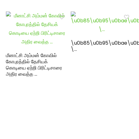
\u0b85\u0b95\u0bae\u0b
\…
மீனாட்சி அம்மன் கோவில்
கோபுரத்தில் தேசியக்
கொடியை ஏற்றி பிரிட்டிசாரை
அதிர வைத்த …