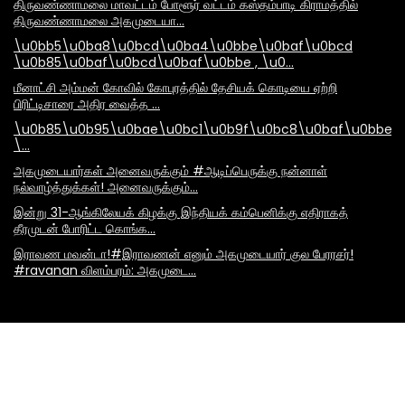
திருவண்ணாமலை மாவட்டம் போளூர் வட்டம் கஸ்தம்பாடி கிராமத்தில்
திருவண்ணாமலை அகமுடையா…
\u0bb5\u0ba8\u0bcd\u0ba4\u0bbe\u0baf\u0bcd
\u0b85\u0baf\u0bcd\u0baf\u0bbe , \u0…
மீனாட்சி அம்மன் கோவில் கோபுரத்தில் தேசியக் கொடியை ஏற்றி
பிரிட்டிசாரை அதிர வைத்த …
\u0b85\u0b95\u0bae\u0bc1\u0b9f\u0bc8\u0baf\u0bbe\
\…
அகமுடையார்கள் அனைவருக்கும் #ஆடிப்பெருக்கு நன்னாள்
நல்வாழ்த்துக்கள்! அனைவருக்கும்…
இன்று 31-ஆங்கிலேயக் கிழக்கு இந்தியக் கம்பெனிக்கு எதிராகத்
தீரமுடன் போரிட்ட கொங்க…
இராவண மவன்டா!#இராவணன் எனும் அகமுடையார் குல பேரரசர்!
#ravanan விளம்பரம்: அகமுடை…